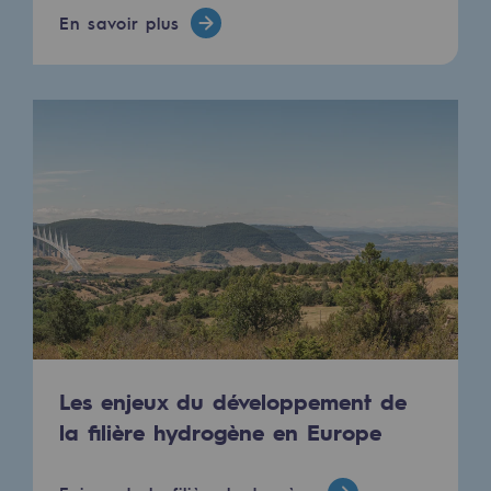
Territorial
En savoir plus
Engagements auprès des territoires
Social
Social
Notre investissement dans les compéte
Inclusion
Mixité et égalité Femme-Homme
QVCT
Sécurité
Les enjeux du développement de
Sécurité
la filière hydrogène en Europe
PARI 2035, le programme de sécurité