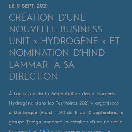
Digitalisation
LE 9 SEPT. 2021
Transversalité et Collaboratif
CRÉATION D’UNE
Notre culture et nos valeurs
NOUVELLE BUSINESS
Une organisation certifiée
UNIT « HYDROGÈNE » ET
NOMINATION D’HIND
Notre organisation
Notre organisation
LAMMARI À SA
Gouvernance
DIRECTION
Indicateurs
À l’occasion de la 8ème édition des « Journées
Publications institutionnelles
Hydrogène dans les Territoires 2021 » organisées
Où nous trouver
à Dunkerque (Nord – 59) du 8 au 10 septembre, le
groupe Teréga annonce la création d’une nouvelle
Les énergies d'avenir
Business Unit (BU) « Hydrogène » au sein de