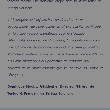
fonction marque une troisième étape dans la structuration de
2050 : un monde d’énergies renouvelabl
Teréga Solutions.
Objectif Hydrogène
« L’hydrogène est aujourd’hui une des clés de la
CCUS Objectif Zéro CO2
décarbonation de notre économie et une solution pertinente
Objectif Biométhane
en tant que vecteur énergétique pour le stockage
d’électricité, la production de chaleur, la mobilité ou encore
Le Labo
une solution de décarbonation en industrie. Teréga Solutions
s’attache à soutenir activement cette filière incontournable du
Acteur engagé
futur mix énergétique qui permettra de répondre aux
Acteur engagé
objectifs de neutralité carbone
que se sont fixés la France et
l’Europe. »
Ambition RSE
Dominique Mockly, Président et Directeur Général de
Responsabilité environnementale
Teréga & Président de Teréga Solutions
Responsabilité environnementale
BE POSITIF, le programme de responsabi