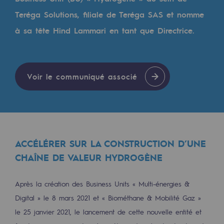
Les énergies d'avenir
Teréga Solutions, filiale de Teréga SAS et nomme
Notre vision
à sa tête Hind Lammari en tant que Directrice.
Gaz renouvelables et procédés durables
Gaz renouvelables et procédés d
Voir le communiqué associé
Pyrogazéification et gazéification hydro
Méthanation
Captage de CO2
ACCÉLÉRER SUR LA CONSTRUCTION D’UNE
Nouveaux usages
CHAÎNE DE VALEUR HYDROGÈNE
Concertations CH4, H2 et CO2
Après la création des Business Units « Multi-énergies &
Espace pédagogique
Digital » le 8 mars 2021 et « Biométhane & Mobilité Gaz »
Espace pédagogique
le 25 janvier 2021, le lancement de cette nouvelle entité et