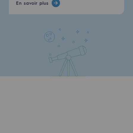
En savoir plus
Présentation du fonds de dotation
Gouvernance du fonds de dotation et po
Soumettre un projet
Nos activités
Nos activités
Transport de gaz
Transport de gaz
Savoir-faire
Projet type
Exploitation du réseau de gaz