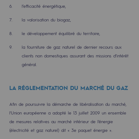
2050 : un monde d’énergies renouvelabl
l’efficacité énergétique,
Objectif Hydrogène
la valorisation du biogaz,
CCUS Objectif Zéro CO2
le développement équilibré du territoire,
Objectif Biométhane
la fourniture de gaz naturel de dernier recours aux
clients non domestiques assurant des missions d’intérêt
Le Labo
général.
Acteur engagé
Acteur engagé
LA RÉGLEMENTATION DU MARCHÉ DU GAZ
Ambition RSE
Afin de poursuivre la démarche de libéralisation du marché,
Responsabilité environnementale
l'Union européenne a adopté le 13 juillet 2009 un ensemble
Responsabilité environnementale
de mesures relatives au marché intérieur de l'énergie
(électricité et gaz naturel) dit « 3e paquet énergie ».
BE POSITIF, le programme de responsabi