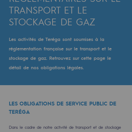
Digitalisation
TRANSPORT ET LE
Transversalité et Collaboratif
STOCKAGE DE GAZ
Notre culture et nos valeurs
Une organisation certifiée
Les activités de Teréga sont soumises à la
réglementation française sur le transport et le
Notre organisation
stockage de gaz. Retrouvez sur cette page le
Notre organisation
détail de nos obligations légales.
Gouvernance
Indicateurs
Publications institutionnelles
LES OBLIGATIONS DE SERVICE PUBLIC DE
Où nous trouver
TERÉGA
Les énergies d'avenir
Dans le cadre de notre activité de transport et de stockage