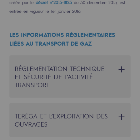
créée par le
décret n°2015-1823
du 30 décembre 2015, est
Territorial
entrée en vigueur le 1er janvier 2016.
Engagements auprès des territoires
LES INFORMATIONS RÉGLEMENTAIRES
Social
LIÉES AU TRANSPORT DE GAZ
Social
Notre investissement dans les compéte
RÉGLEMENTATION TECHNIQUE
Inclusion
ET SÉCURITÉ DE L’ACTIVITÉ
TRANSPORT
Mixité et égalité Femme-Homme
QVCT
Sécurité
La construction et l’exploitation des canalisations de
TERÉGA ET L’EXPLOITATION DES
Sécurité
OUVRAGES
transport de gaz, ainsi que de leurs ouvrages annexes,
sont spécifiquement réglementées par le Code de
PARI 2035, le programme de sécurité