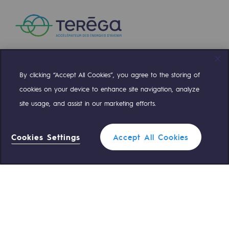
By clicking “Accept All Cookies”, you agree to the storing of
Compte Twitter
Compte Facebook
Compte Linkedin
Compte Youtube
cookies on your device to enhance site navigation, analyze
site usage, and assist in our marketing efforts.
NOS ÉQUIPES SONT À VOTRE ÉCOUTE
Cookies Settings
Accept All Cookies
0 559 133 400
Standard Teréga
0 800 028 800
Urgence gaz
ACCÈS RAPIDE