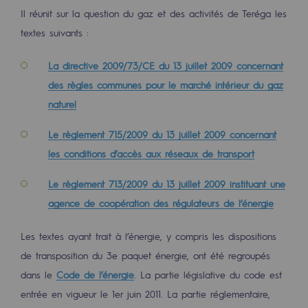
Il réunit sur la question du gaz et des activités de Teréga les
Décarbonation : une priorité
textes suivants :
Limitation des émissions atmosphériques
La directive 2009/73/CE du 13 juillet 2009 concernant
Gestion de l'énergie
des règles communes pour le marché intérieur du gaz
Préservation de la biodiversité
naturel
Gestion des impacts
Le règlement 715/2009 du 13 juillet 2009 concernant
les conditions d’accès aux réseaux de transport
Responsabilité sociale et territoriale
Responsabilité sociale et territoria
Le règlement 713/2009 du 13 juillet 2009 instituant une
agence de coopération des régulateurs de l’énergie
Energiz Mouv
Energiz Mouv
Les textes ayant trait à l’énergie, y compris les dispositions
de transposition du 3e paquet énergie, ont été regroupés
Le programme social et territorial de 
dans le
Code de l’énergie
. La partie législative du code est
entrée en vigueur le 1er juin 2011. La partie réglementaire,
Territorial