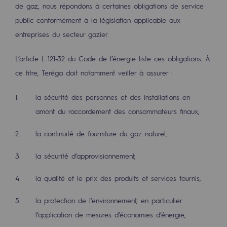
Les énergies d'avenir
de gaz, nous répondons à certaines obligations de service
public conformément à la législation applicable aux
Notre vision
entreprises du secteur gazier.
Gaz renouvelables et procédés durables
L’article L 121-32 du Code de l’énergie liste ces obligations. À
Gaz renouvelables et procédés d
ce titre, Teréga doit notamment veiller à assurer :
Pyrogazéification et gazéification hydro
la sécurité des personnes et des installations en
Méthanation
amont du raccordement des consommateurs finaux,
Captage de CO2
la continuité de fourniture du gaz naturel,
Nouveaux usages
la sécurité d’approvisionnement,
Concertations CH4, H2 et CO2
la qualité et le prix des produits et services fournis,
Espace pédagogique
la protection de l’environnement, en particulier
Espace pédagogique
l’application de mesures d’économies d’énergie,