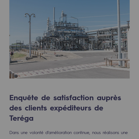
Sécurité et cybersécurité
Santé et sécurité au travail
Sécurité industrielle
Gouvernance responsable
Gouvernance responsable
CADRE, le programme gouvernance
Organisation
Enquête de satisfaction auprès
Éthique et conformité
des clients expéditeurs de
Achats responsables
Teréga
Fonds de dotation
Dans une volonté d’amélioration continue, nous réalisons une
Fonds de dotation