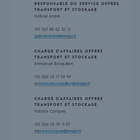
Stratégie & Innovation
RESPONSABLE DU SERVICE OFFRES
TRANSPORT ET STOCKAGE
Gabriel André
Notre stratégie d’innovation
Notre stratégie d’innovation
+33 (0)7 88 52 32 13
gabriel.andre@terega.fr
Objectif Recherche & Innovation : sécur
CHARGÉ D'AFFAIRES OFFRES
Objectif Recherche & Innovation : envi
TRANSPORT ET STOCKAGE
Emmanuel Bouquillion
Objectif Recherche & Innovation : bio
+33 (0)6 25 17 59 99
Objectif Recherche & Innovation : hydr
emmanuel.bouquillion@terega.fr
Objectif Recherche & Innovation : syst
CHARGÉ D'AFFAIRES OFFRES
TRANSPORT ET STOCKAGE
Partenariats et innovation participative
Fabrice Conques
+33 (0)6 25 39 11 87
Newsroom
fabrice.conques@terega.fr
Newsroom