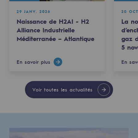
29 JANV. 2026
20 OCT
Naissance de H2AI - H2
La n
Alliance Industrielle
d’enc
Méditerranée – Atlantique
gaz d
5 no
En savoir plus
En sav
Voir toutes les actualités