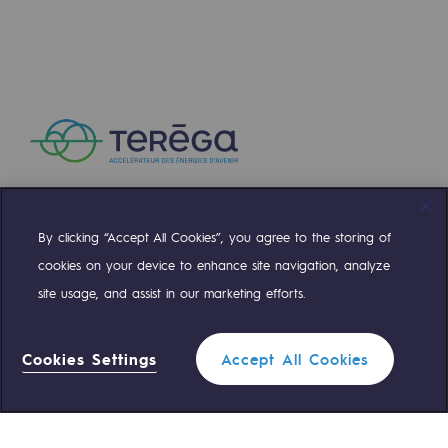
By clicking “Accept All Cookies”, you agree to the storing of
Compte Twitter
Compte Facebook
Compte Linkedin
Compte Youtube
cookies on your device to enhance site navigation, analyze
site usage, and assist in our marketing efforts.
NOS ÉQUIPES SONT À VOTRE ÉCOUTE
Cookies Settings
Accept All Cookies
0 559 133 400
Standard Teréga
0 800 028 800
Urgence gaz