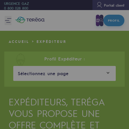
URGENCE GAZ
Portail client
0 800 028 800
PROFIL
Nous sommes
Nous sommes
ACCUEIL
EXPÉDITEUR
80 ans d'histoire
Teréga
Profil Expéditeur :
Teréga
Sélectionnez une page
Accélérateur de la transition énergétique
Un réseau local et européen
EXPÉDITEURS, TERÉGA
Une organisation adaptative et ouverte
VOUS PROPOSE UNE
Une organisation adaptative et o
OFFRE COMPLÈTE ET