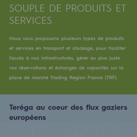
Digitalisation
SOUPLE DE PRODUITS ET
Transversalité et Collaboratif
SERVICES
Notre culture et nos valeurs
Une organisation certifiée
Nous vous proposons plusieurs types de produits
et services en transport et stockage, pour faciliter
Notre organisation
l’accès à nos infrastructures, gérer au plus juste
Notre organisation
vos réservations et échanges de capacités sur la
Gouvernance
place de marché Trading Region France (TRF).
Indicateurs
Publications institutionnelles
Teréga au coeur des flux gaziers
Où nous trouver
européens
Les énergies d'avenir