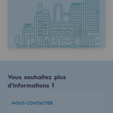
Hydrogène
Hydrogène
Hydrogène : Enjeux et opportunités
Production d'hydrogène
Transport d'hydrogène
Stockage d'hydrogène
Projet HySoW
Vous souhaitez plus
Projet H2med
d’informations ?
Appel à Manifestation d'Intérêt H2 et C
Cartographie du réseau
NOUS CONTACTER
Stratégie & Innovation