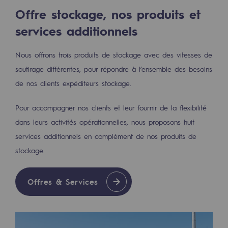
Territorial
Offre stockage, nos produits et
services additionnels
Engagements auprès des territoires
Nous offrons trois produits de stockage avec des vitesses de
Social
soutirage différentes, pour répondre à l’ensemble des besoins
Social
de nos clients expéditeurs stockage.
Notre investissement dans les compéte
Pour accompagner nos clients et leur fournir de la flexibilité
Inclusion
dans leurs activités opérationnelles, nous proposons huit
services additionnels en complément de nos produits de
Mixité et égalité Femme-Homme
stockage.
QVCT
Offres & Services
Sécurité
Sécurité
PARI 2035, le programme de sécurité