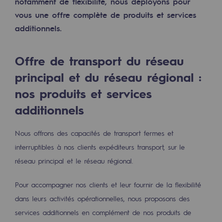
notamment de flexibilité, nous déployons pour
2050 : un monde d’énergies renouvelabl
vous une offre complète de produits et services
Objectif Hydrogène
additionnels.
CCUS Objectif Zéro CO2
Offre de transport du réseau
Objectif Biométhane
principal et du réseau régional :
Le Labo
nos produits et services
additionnels
Acteur engagé
Acteur engagé
Nous offrons des capacités de transport fermes et
interruptibles à nos clients expéditeurs transport, sur le
Ambition RSE
réseau principal et le réseau régional.
Responsabilité environnementale
Pour accompagner nos clients et leur fournir de la flexibilité
Responsabilité environnementale
dans leurs activités opérationnelles, nous proposons des
services additionnels en complément de nos produits de
BE POSITIF, le programme de responsabi