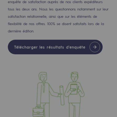
enquête de satisfaction auprès de nos clients expéditeurs
tous les deux ans. Nous les questionnons notamment sur leur
Présentation du fonds de dotation
satisfaction relationnelle, ainsi que sur les éléments de
Gouvernance du fonds de dotation et po
flexibilité de nos offres. 100% se disent satisfaits lors de la
dernière édition.
Soumettre un projet
Nos activités
Télécharger les résultats d'enquête
Nos activités
Transport de gaz
Transport de gaz
Savoir-faire
Projet type
Exploitation du réseau de gaz