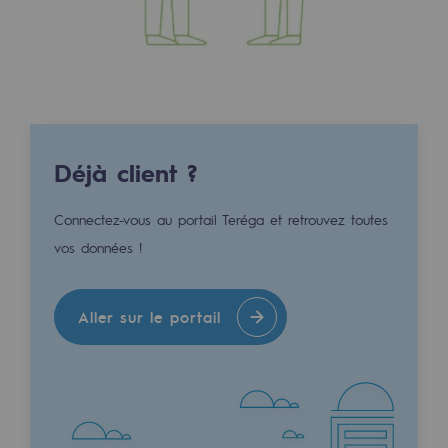
Raccordement au réseau de gaz
Stockage de gaz
Stockage de gaz
Savoir-faire
Déjà client ?
Projet type
Infrastructures historiques
Connectez-vous au portail Teréga et retrouvez toutes
vos données !
Biométhane
Biométhane
Aller sur le portail
Biométhane : Enjeux et opportunités
Qu'est-ce que la méthanisation ?
Teréga, partenaire de référence sur le 