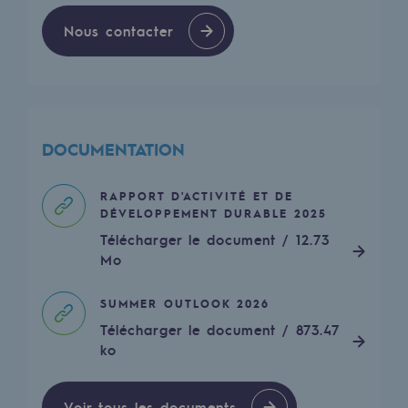
Nous contacter
Communiqués de presse
Actualités
Documentation
Evénements
DOCUMENTATION
L'édito Teréga
RAPPORT D'ACTIVITÉ ET DE
DÉVELOPPEMENT DURABLE 2025
Les actions soutenues par Teréga
Télécharger le document / 12.73
Mo
SUMMER OUTLOOK 2026
Télécharger le document / 873.47
ko
Voir tous les documents