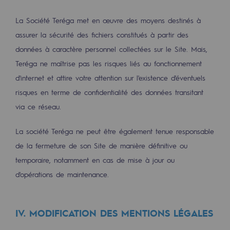
Hydrogène
La Société Teréga met en œuvre des moyens destinés à
Hydrogène
assurer la sécurité des fichiers constitués à partir des
données à caractère personnel collectées sur le Site. Mais,
Hydrogène : Enjeux et opportunités
Teréga ne maîtrise pas les risques liés au fonctionnement
Production d'hydrogène
d'internet et attire votre attention sur l'existence d'éventuels
risques en terme de confidentialité des données transitant
Transport d'hydrogène
via ce réseau.
Stockage d'hydrogène
La société Teréga ne peut être également tenue responsable
Projet HySoW
de la fermeture de son Site de manière définitive ou
Projet H2med
temporaire, notamment en cas de mise à jour ou
d'opérations de maintenance.
Appel à Manifestation d'Intérêt H2 et C
Cartographie du réseau
IV. MODIFICATION DES MENTIONS LÉGALES
Stratégie & Innovation