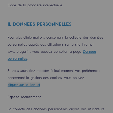
Code de la propriété intellectuelle.
Décarbonation : une priorité
Limitation des émissions atmosphériques
II. DONNÉES PERSONNELLES
Gestion de l'énergie
Préservation de la biodiversité
Pour plus d’informations concernant la collecte des données
personnelles auprès des utilisateurs sur le site internet
Gestion des impacts
www.terega;fr , vous pouvez consulter la page
Données
Responsabilité sociale et territoriale
personnelles
.
Responsabilité sociale et territoria
Si vous souhaitez modifier à tout moment vos préférences
concernant la gestion des cookies, vous pouvez
Energiz Mouv
cliquer sur le lien ici
.
Energiz Mouv
Espace recrutement
Le programme social et territorial de 
La collecte des données personnelles auprès des utilisateurs
Territorial