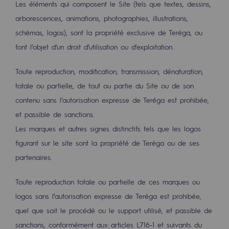
Les éléments qui composent le Site (tels que textes, dessins,
2050 : un monde d’énergies renouvelabl
arborescences, animations, photographies, illustrations,
Objectif Hydrogène
schémas, logos), sont la propriété exclusive de Teréga, ou
font l’objet d’un droit d’utilisation ou d’exploitation.
CCUS Objectif Zéro CO2
Objectif Biométhane
Toute reproduction, modification, transmission, dénaturation,
totale ou partielle, de tout ou partie du Site ou de son
Le Labo
contenu sans l’autorisation expresse de Teréga est prohibée,
et passible de sanctions.
Acteur engagé
Les marques et autres signes distinctifs tels que les logos
Acteur engagé
figurant sur le site sont la propriété de Teréga ou de ses
partenaires.
Ambition RSE
Responsabilité environnementale
Toute reproduction totale ou partielle de ces marques ou
Responsabilité environnementale
logos sans l’autorisation expresse de Teréga est prohibée,
quel que soit le procédé ou le support utilisé, et passible de
BE POSITIF, le programme de responsabi
sanctions, conformément aux articles L716-1 et suivants du