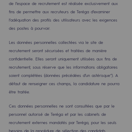
de l’espace de recrutement est réalisée exclusivement aux
Territorial
fins de permettre aux recruteurs de Teréga d’examiner
Engagements auprès des territoires
l’adéquation des profils des utilisateurs avec les exigences
des postes à pourvoir.
Social
Social
Les données personnelles collectées via le site de
recrutement seront sécurisées et traitées de manière
Notre investissement dans les compéte
confidentielle. Elles seront uniquement utilisées aux fins de
recrutement, sous réserve que les informations obligatoires
Inclusion
soient complétées (données précédées d’un astérisque*). A
Mixité et égalité Femme-Homme
défaut de renseigner ces champs, la candidature ne pourra
QVCT
être traitée.
Sécurité
Ces données personnelles ne sont consultées que par le
personnel autorisé de Teréga et par les cabinets de
Sécurité
recrutement externes mandatés par Teréga, pour les seuls
PARI 2035, le programme de sécurité
besoins de la procédure de sélection des candidats.