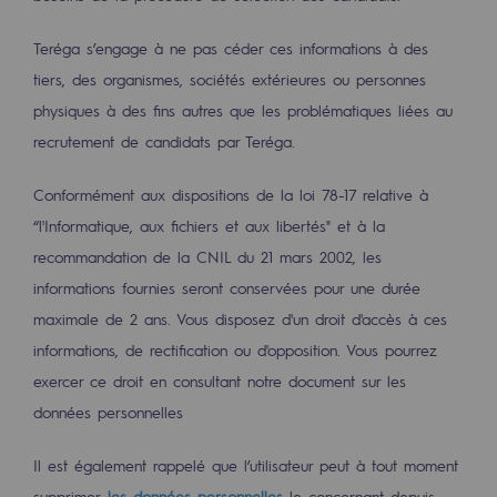
Sécurité et cybersécurité
Teréga s’engage à ne pas céder ces informations à des
Santé et sécurité au travail
tiers, des organismes, sociétés extérieures ou personnes
physiques à des fins autres que les problématiques liées au
Sécurité industrielle
recrutement de candidats par Teréga.
Gouvernance responsable
Conformément aux dispositions de la loi 78-17 relative à
Gouvernance responsable
“l'Informatique, aux fichiers et aux libertés" et à la
recommandation de la CNIL du 21 mars 2002, les
CADRE, le programme gouvernance
informations fournies seront conservées pour une durée
Organisation
maximale de 2 ans. Vous disposez d'un droit d'accès à ces
informations, de rectification ou d'opposition. Vous pourrez
Éthique et conformité
exercer ce droit en consultant notre document sur les
Achats responsables
données personnelles
Fonds de dotation
Il est également rappelé que l’utilisateur peut à tout moment
Fonds de dotation
supprimer
les données personnelles
le concernant depuis