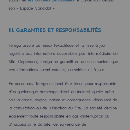
son « Espace Candidat ».
Présentation du fonds de dotation
Gouvernance du fonds de dotation et po
III. GARANTIES ET RESPONSABILITÉS
Soumettre un projet
Teréga assure au mieux l’exactitude et la mise à jour
Nos activités
régulière des informations accessibles par l'intermédiaire du
Site. Cependant, Teréga ne garantit en aucune manière que
Nos activités
ces informations soient exactes, complètes et à jour.
Transport de gaz
En aucun cas, Teréga ne peut être tenue pour responsable
Transport de gaz
d'un quelconque dommage direct ou indirect, quelle qu'en
Savoir-faire
soit la cause, origine, nature et conséquence, découlant de
la consultation ou de l'utilisation du Site. La société décline
Projet type
également toute responsabilité en cas d'interruption ou
Exploitation du réseau de gaz
d'inaccessibilité du Site, de survenance de