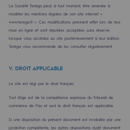
Stratégie & Innovation
La Société Teréga peut, à tout moment, être amenée à
modifier les mentions légales de son site internet «
Notre stratégie d’innovation
www.terega.fr ». Ces modifications prennent effet lors de leur
Notre stratégie d’innovation
mise en ligne et sont réputées acceptées sans réserve
lorsque vous accédez au site postérieurement à leur édition.
Objectif Recherche & Innovation : sécur
Teréga vous recommande de les consulter régulièrement.
Objectif Recherche & Innovation : envi
Objectif Recherche & Innovation : bio
V. DROIT APPLICABLE
Objectif Recherche & Innovation : hydr
Le site est régi par le droit français.
Objectif Recherche & Innovation : syst
Tout litige est de la compétence expresse du Tribunal de
Partenariats et innovation participative
commerce de Pau et seul le droit français est applicable.
Newsroom
Si une disposition du présent document est invalidée par une
Newsroom
juridiction compétente, les autres dispositions dudit document