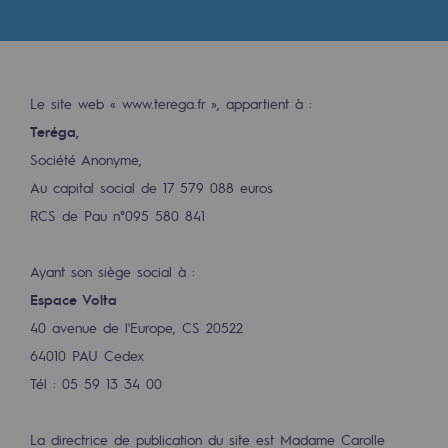
Digitalisation
Transversalité et Collaboratif
Notre culture et nos valeurs
Le site web « www.terega.fr », appartient à :
Une organisation certifiée
Teréga,
Société Anonyme,
Notre organisation
Au capital social de 17 579 088 euros
Notre organisation
RCS de Pau n°095 580 841
Gouvernance
Ayant son siège social à :
Indicateurs
Espace Volta
Publications institutionnelles
40 avenue de l'Europe, CS 20522
64010 PAU Cedex
Où nous trouver
Tél : 05 59 13 34 00
Les énergies d'avenir
La directrice de publication du site est Madame Carolle