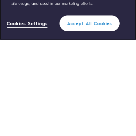
site usage, and assist in our marketing efforts.
NOS ÉQUIPES SONT À VOTRE ÉCOUTE
Cookies Settings
Accept All Cookies
0 559 133 400
Standard Teréga
0 800 028 800
Urgence gaz
ACCÈS RAPIDE
Nous contacter
Règlementation
Nous rejoindre
Portail client
Newsroom
Données personnelles
Mentions légales
Gestion des cookies
Accessibilité : partiellement