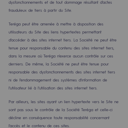
dysfonctionnements et de tout dommage résultant d'actes
Raccordement au réseau de gaz
frauduleux de tiers à partir du Site.
Stockage de gaz
Teréga peut être amenée à mettre à disposition des
Stockage de gaz
utilisateurs du Site des liens hypertextes permettant
Savoir-faire
d'accéder à des sites internet tiers. La Société ne peut être
tenue pour responsable du contenu des sites internet tiers,
Projet type
dans la mesure où Teréga n'exerce aucun contrôle sur ces
Infrastructures historiques
derniers. De même, la Société ne peut être tenue pour
responsable des dysfonctionnements des sites internet tiers
Biométhane
ni de l'endommagement des systèmes d'information de
Biométhane
l'utilisateur lié à l'utilisation des sites internet tiers.
Biométhane : Enjeux et opportunités
Par ailleurs, les sites ayant un lien hypertexte vers le Site ne
Qu'est-ce que la méthanisation ?
sont pas sous le contrôle de la Société Teréga et celle-ci
décline en conséquence toute responsabilité concernant
Teréga, partenaire de référence sur le 
l'accès et le contenu de ces sites.