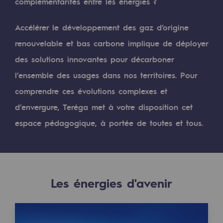
Digitalisation
complémentarités entre les énergies ?
Transversalité et Collaboratif
Accélérer le développement des gaz d’origine
Notre culture et nos valeurs
renouvelable et bas carbone implique de déployer
des solutions innovantes pour décarboner
Une organisation certifiée
l’ensemble des usages dans nos territoires. Pour
Notre organisation
comprendre ces évolutions complexes et
Notre organisation
d’envergure, Teréga met à votre disposition cet
Gouvernance
espace pédagogique, à portée de toutes et tous.
Indicateurs
Publications institutionnelles
Les énergies d'avenir
Où nous trouver
Les énergies d'avenir