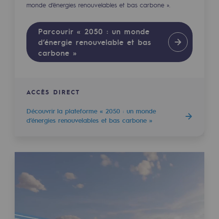
monde d’énergies renouvelables et bas carbone ».
2050 : un monde d’énergies renouvelabl
Objectif Hydrogène
Parcourir « 2050 : un monde
d’énergie renouvelable et bas
CCUS Objectif Zéro CO2
carbone »
Objectif Biométhane
Le Labo
ACCÈS DIRECT
Découvrir la plateforme « 2050 : un monde
Acteur engagé
d’énergies renouvelables et bas carbone »
Acteur engagé
Ambition RSE
Responsabilité environnementale
Responsabilité environnementale
BE POSITIF, le programme de responsabi