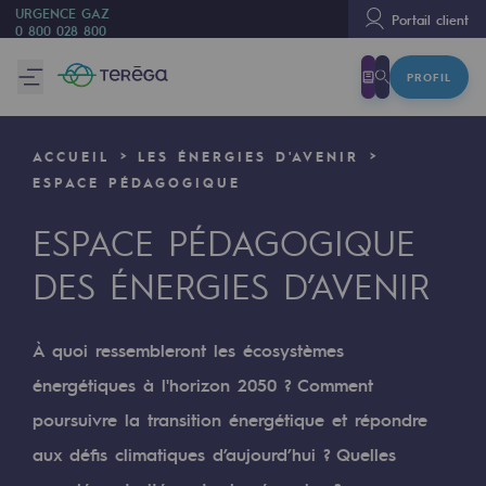
URGENCE GAZ
Portail client
0 800 028 800
PROFIL
Nous sommes
Nous sommes
ACCUEIL
LES ÉNERGIES D'AVENIR
80 ans d'histoire
ESPACE PÉDAGOGIQUE
Teréga
ESPACE PÉDAGOGIQUE
Teréga
DES ÉNERGIES D’AVENIR
Accélérateur de la transition énergétique
Un réseau local et européen
À quoi ressembleront les écosystèmes
énergétiques à l'horizon 2050 ? Comment
Une organisation adaptative et ouverte
poursuivre la transition énergétique et répondre
Une organisation adaptative et o
aux défis climatiques d’aujourd’hui ? Quelles