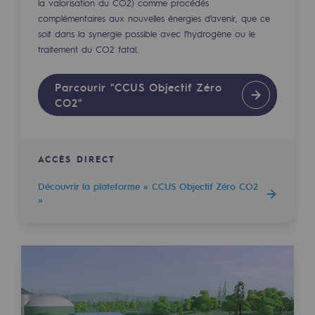
la valorisation du CO2) comme procédés
complémentaires aux nouvelles énergies d’avenir, que ce
Sécurité et cybersécurité
soit dans la synergie possible avec l’hydrogène ou le
Santé et sécurité au travail
traitement du CO2 fatal.
Sécurité industrielle
Parcourir "CCUS Objectif Zéro
CO2"
Gouvernance responsable
Gouvernance responsable
ACCÈS DIRECT
CADRE, le programme gouvernance
Découvrir la plateforme « CCUS Objectif Zéro CO2
Organisation
»
Éthique et conformité
Achats responsables
Fonds de dotation
Fonds de dotation