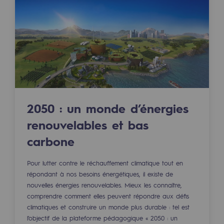
Les énergies d'avenir
Notre vision
Gaz renouvelables et procédés durables
Gaz renouvelables et procédés d
Pyrogazéification et gazéification hydro
2050 : un monde d’énergies
Méthanation
renouvelables et bas
Captage de CO2
carbone
Nouveaux usages
Pour lutter contre le réchauffement climatique tout en
Concertations CH4, H2 et CO2
répondant à nos besoins énergétiques, il existe de
nouvelles énergies renouvelables. Mieux les connaître,
Espace pédagogique
comprendre comment elles peuvent répondre aux défis
Espace pédagogique
climatiques et construire un monde plus durable : tel est
l’objectif de la plateforme pédagogique « 2050 : un