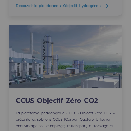
Territorial
Découvrir la plateforme « Objectif Hydrogène »
Engagements auprès des territoires
Social
Social
Notre investissement dans les compéte
Inclusion
Mixité et égalité Femme-Homme
QVCT
CCUS Objectif Zéro CO2
Sécurité
La plateforme pédagogique « CCUS Objectif Zéro CO2 »
Sécurité
présente les solutions CCUS (Carbon Capture, Utilisation
and Storage soit le captage, le transport, le stockage et
PARI 2035, le programme de sécurité