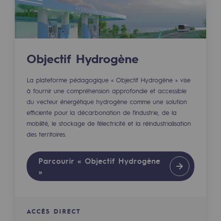
Décarbonation : une priorité
Limitation des émissions atmosphériques
Gestion de l'énergie
Objectif Hydrogène
Préservation de la biodiversité
La plateforme pédagogique « Objectif Hydrogène » vise
Gestion des impacts
à fournir une compréhension approfondie et accessible
du vecteur énergétique hydrogène comme une solution
efficiente pour la décarbonation de l’industrie, de la
Responsabilité sociale et territoriale
mobilité, le stockage de l’électricité et la réindustrialisation
Responsabilité sociale et territoria
des territoires.
Energiz Mouv
Parcourir « Objectif Hydrogène
Energiz Mouv
»
Le programme social et territorial de 
ACCÈS DIRECT
Territorial