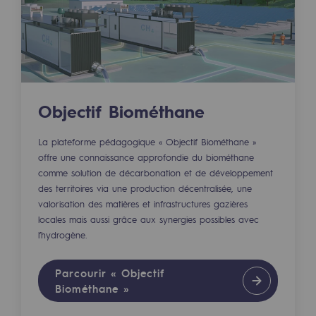
Présentation du fonds de dotation
Gouvernance du fonds de dotation et po
Soumettre un projet
Objectif Biométhane
Nos activités
La plateforme pédagogique « Objectif Biométhane »
Nos activités
offre une connaissance approfondie du biométhane
comme solution de décarbonation et de développement
Transport de gaz
des territoires via une production décentralisée, une
valorisation des matières et infrastructures gazières
Transport de gaz
locales mais aussi grâce aux synergies possibles avec
l’hydrogène.
Savoir-faire
Projet type
Parcourir « Objectif
Biométhane »
Exploitation du réseau de gaz