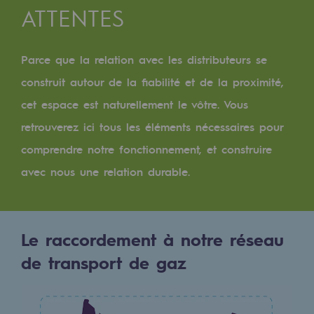
Digitalisation
ATTENTES
Transversalité et Collaboratif
Notre culture et nos valeurs
Parce que la relation avec les distributeurs se
construit autour de la fiabilité et de la proximité,
Une organisation certifiée
cet espace est naturellement le vôtre. Vous
Notre organisation
retrouverez ici tous les éléments nécessaires pour
Notre organisation
comprendre notre fonctionnement, et construire
avec nous une relation durable.
Gouvernance
Indicateurs
Publications institutionnelles
Le raccordement à notre réseau
de transport de gaz
Où nous trouver
Les énergies d'avenir