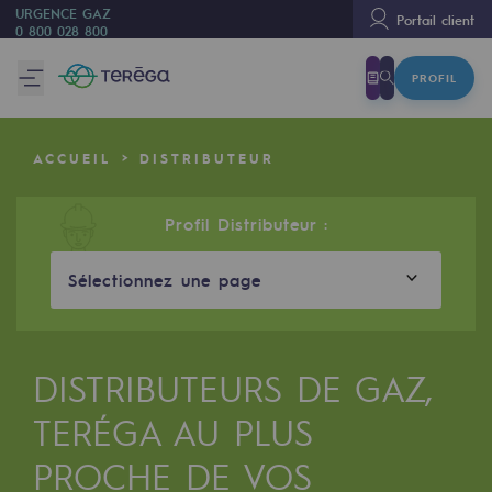
URGENCE GAZ
Portail client
0 800 028 800
PROFIL
Nous sommes
Nous sommes
ACCUEIL
DISTRIBUTEUR
80 ans d'histoire
Teréga
Profil Distributeur :
Teréga
Sélectionnez une page
Accélérateur de la transition énergétique
Un réseau local et européen
DISTRIBUTEURS DE GAZ,
Une organisation adaptative et ouverte
TERÉGA AU PLUS
Une organisation adaptative et o
PROCHE DE VOS