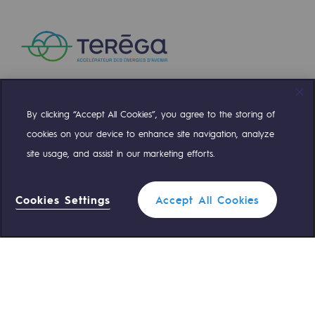
By clicking “Accept All Cookies”, you agree to the storing of
Compte Twitter
Compte Facebook
Compte Linkedin
Compte Youtube
cookies on your device to enhance site navigation, analyze
site usage, and assist in our marketing efforts.
NOS ÉQUIPES SONT À VOTRE ÉCOUTE
Cookies Settings
Accept All Cookies
0 559 133 400
Standard Teréga
0 800 028 800
Urgence gaz
ACCÈS RAPIDE