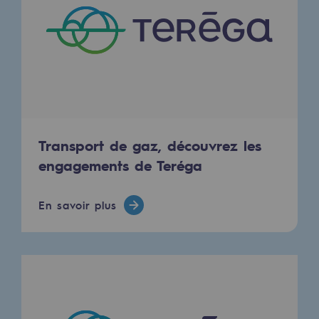
Stratégie & Innovation
Notre stratégie d’innovation
Notre stratégie d’innovation
Objectif Recherche & Innovation : sécur
Objectif Recherche & Innovation : envi
Transport de gaz, découvrez les
Objectif Recherche & Innovation : bio
engagements de Teréga
Objectif Recherche & Innovation : hydr
En savoir plus
Objectif Recherche & Innovation : syst
Partenariats et innovation participative
Newsroom
Newsroom