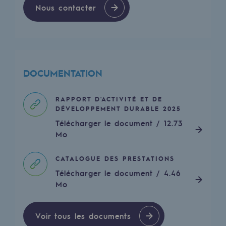
Nous contacter
Sécurité et cybersécurité
Santé et sécurité au travail
Sécurité industrielle
DOCUMENTATION
Gouvernance responsable
Gouvernance responsable
RAPPORT D'ACTIVITÉ ET DE
DÉVELOPPEMENT DURABLE 2025
CADRE, le programme gouvernance
Télécharger le document / 12.73
Mo
Organisation
CATALOGUE DES PRESTATIONS
Éthique et conformité
Télécharger le document / 4.46
Achats responsables
Mo
Fonds de dotation
Voir tous les documents
Fonds de dotation