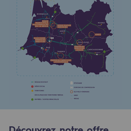
Les énergies d'avenir
Notre vision
Gaz renouvelables et procédés durables
Gaz renouvelables et procédés d
Pyrogazéification et gazéification hydro
Méthanation
Captage de CO2
Nouveaux usages
Concertations CH4, H2 et CO2
Espace pédagogique
Espace pédagogique
Découvrez notre offre