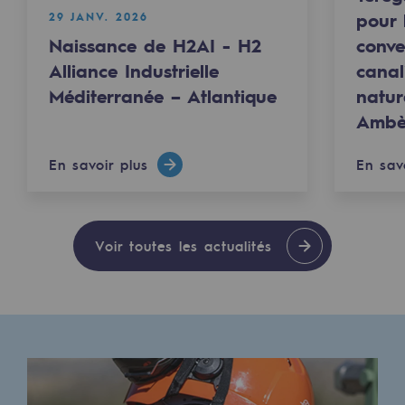
Raccordement au réseau de gaz
pour 
29 JANV. 2026
Naissance de H2AI - H2
conve
Stockage de gaz
Alliance Industrielle
canal
Stockage de gaz
Méditerranée – Atlantique
natur
Ambè
Savoir-faire
Projet type
En savoir plus
En sav
Infrastructures historiques
Biométhane
Voir toutes les actualités
Biométhane
Biométhane : Enjeux et opportunités
Qu'est-ce que la méthanisation ?
Teréga, partenaire de référence sur le 