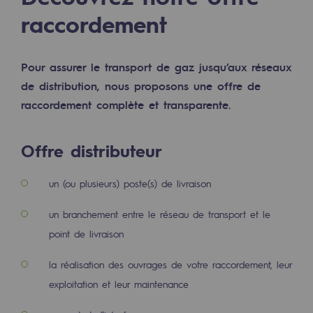
2050 : un monde d’énergies renouvelabl
raccordement
Objectif Hydrogène
CCUS Objectif Zéro CO2
Pour assurer le transport de gaz jusqu’aux réseaux
de distribution, nous proposons une offre de
Objectif Biométhane
raccordement complète et transparente.
Le Labo
Offre distributeur
Acteur engagé
un (ou plusieurs) poste(s) de livraison
Acteur engagé
un branchement entre le réseau de transport et le
Ambition RSE
point de livraison
Responsabilité environnementale
la réalisation des ouvrages de votre raccordement, leur
Responsabilité environnementale
exploitation et leur maintenance
BE POSITIF, le programme de responsabi