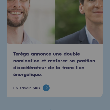
Présentation du fonds de dotation
Gouvernance du fonds de dotation et po
Soumettre un projet
Nos activités
Nos activités
Teréga annonce une double
nomination et renforce sa position
Transport de gaz
d’accélérateur de la transition
Transport de gaz
énergétique.
Savoir-faire
En savoir plus
Projet type
Exploitation du réseau de gaz