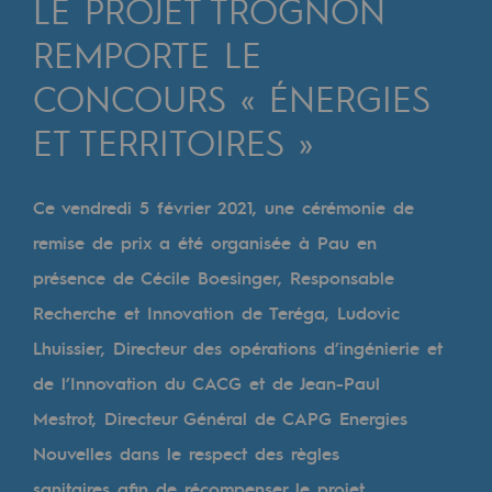
LE PROJET TROGNON
Digitalisation
REMPORTE LE
Transversalité et Collaboratif
CONCOURS « ÉNERGIES
Notre culture et nos valeurs
ET TERRITOIRES »
Une organisation certifiée
Notre organisation
Ce vendredi 5 février 2021, une cérémonie de
Notre organisation
remise de prix a été organisée à Pau en
Gouvernance
présence de Cécile Boesinger, Responsable
Recherche et Innovation de Teréga, Ludovic
Indicateurs
Lhuissier, Directeur des opérations d’ingénierie et
Publications institutionnelles
de l’Innovation du CACG et de Jean-Paul
Où nous trouver
Mestrot, Directeur Général de CAPG Energies
Nouvelles dans le respect des règles
Les énergies d'avenir
sanitaires afin de récompenser le projet