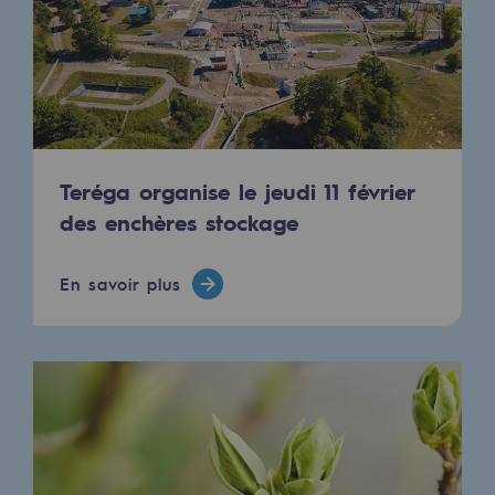
Territorial
Engagements auprès des territoires
Social
Social
Teréga organise le jeudi 11 février
Notre investissement dans les compéte
des enchères stockage
Inclusion
En savoir plus
Mixité et égalité Femme-Homme
QVCT
Sécurité
Sécurité
PARI 2035, le programme de sécurité