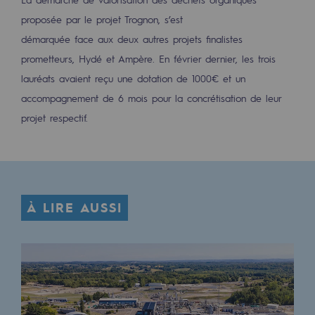
Décarbonation : une priorité
proposée par le projet Trognon, s’est
démarquée face aux deux autres projets finalistes
Limitation des émissions atmosphériques
prometteurs, Hydé et Ampère. En février dernier, les trois
Gestion de l'énergie
lauréats avaient reçu une dotation de 1000€ et un
accompagnement de 6 mois pour la concrétisation de leur
Préservation de la biodiversité
projet respectif.
Gestion des impacts
Responsabilité sociale et territoriale
Responsabilité sociale et territoria
À LIRE AUSSI
Energiz Mouv
Energiz Mouv
Le programme social et territorial de 
Territorial