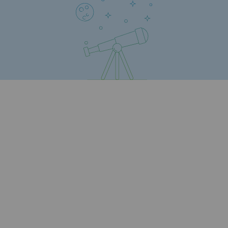
Raccordement au réseau de gaz
Stockage de gaz
Stockage de gaz
Savoir-faire
Projet type
Infrastructures historiques
Biométhane
Biométhane
Biométhane : Enjeux et opportunités
Qu'est-ce que la méthanisation ?
Teréga, partenaire de référence sur le 