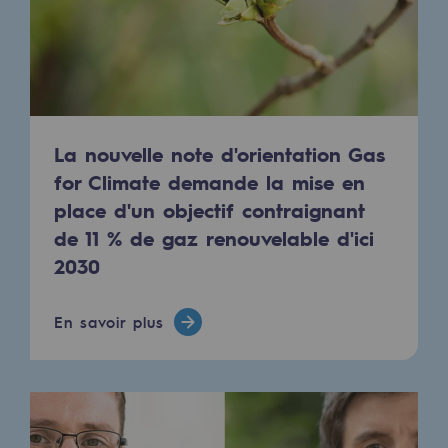
Sécurité et cybersécurité
Santé et sécurité au travail
Sécurité industrielle
La nouvelle note d'orientation Gas
Gouvernance responsable
for Climate demande la mise en
Gouvernance responsable
place d'un objectif contraignant
de 11 % de gaz renouvelable d'ici
CADRE, le programme gouvernance
2030
Organisation
En savoir plus
Éthique et conformité
Achats responsables
Fonds de dotation
Fonds de dotation