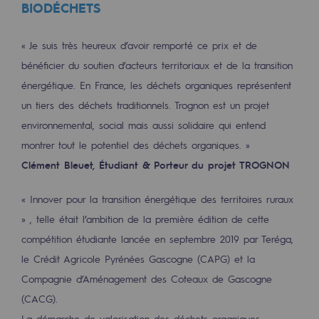
BIODÉCHETS
2050 : un monde d’énergies renouvelabl
Objectif Hydrogène
« Je suis très heureux d’avoir remporté ce prix et de
bénéficier du soutien d’acteurs territoriaux et de la transition
CCUS Objectif Zéro CO2
énergétique. En France, les déchets organiques représentent
Objectif Biométhane
un tiers des déchets traditionnels. Trognon est un projet
environnemental, social mais aussi solidaire qui entend
Le Labo
montrer tout le potentiel des déchets organiques. »
Acteur engagé
Clément Bleuet, Étudiant & Porteur du projet TROGNON
Acteur engagé
« Innover pour la transition énergétique des territoires ruraux
» , telle était l’ambition de la première édition de cette
Ambition RSE
compétition étudiante lancée en septembre 2019 par Teréga,
Responsabilité environnementale
le Crédit Agricole Pyrénées Gascogne (CAPG) et la
Responsabilité environnementale
Compagnie d’Aménagement des Coteaux de Gascogne
(CACG).
BE POSITIF, le programme de responsabi
La démarche de valorisation des déchets organiques