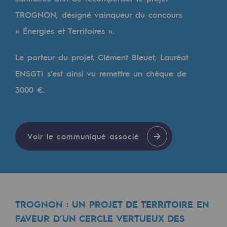
Les énergies d'avenir
TROGNON, désigné vainqueur du concours
Notre vision
« Énergies et Territoires ».
Gaz renouvelables et procédés durables
Le porteur du projet, Clément Bleuet, Lauréat
Gaz renouvelables et procédés d
ENSGTI s’est ainsi vu remettre un chèque de
Pyrogazéification et gazéification hydro
3000 €.
Méthanation
Captage de CO2
Voir le communiqué associé
Nouveaux usages
Concertations CH4, H2 et CO2
Espace pédagogique
TROGNON : UN PROJET DE TERRITOIRE EN
Espace pédagogique
FAVEUR D’UN CERCLE VERTUEUX DES