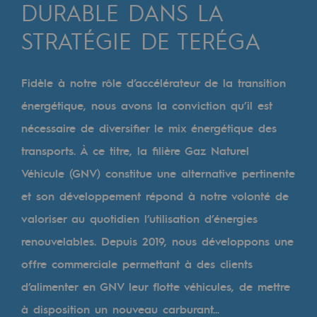
Digitalisation
DURABLE DANS LA
Transversalité et Collaboratif
STRATÉGIE DE TERÉGA
Notre culture et nos valeurs
Fidèle à notre rôle d’accélérateur de la transition
Une organisation certifiée
énergétique, nous avons la conviction qu’il est
Notre organisation
nécessaire de diversifier le mix énergétique des
Notre organisation
transports. À ce titre, la filière Gaz Naturel
Véhicule (GNV) constitue une alternative pertinente
Gouvernance
et son développement répond à notre volonté de
Indicateurs
valoriser au quotidien l’utilisation d’énergies
Publications institutionnelles
renouvelables. Depuis 2019, nous développons une
offre commerciale permettant à des clients
Où nous trouver
d’alimenter en GNV leur flotte véhicules, de mettre
Les énergies d'avenir
à disposition un nouveau carburant...