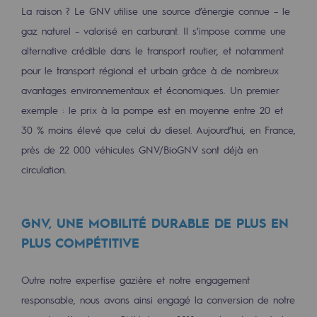
2050 : un monde d’énergies renouvelabl
La raison ? Le GNV utilise une source d’énergie connue – le
gaz naturel – valorisé en carburant. Il s’impose comme une
Objectif Hydrogène
alternative crédible dans le transport routier, et notamment
CCUS Objectif Zéro CO2
pour le transport régional et urbain grâce à de nombreux
avantages environnementaux et économiques. Un premier
Objectif Biométhane
exemple : le prix à la pompe est en moyenne entre 20 et
Le Labo
30 % moins élevé que celui du diesel. Aujourd’hui, en France,
près de 22 000 véhicules GNV/BioGNV sont déjà en
Acteur engagé
circulation.
Acteur engagé
Ambition RSE
GNV, UNE MOBILITÉ DURABLE DE PLUS EN
PLUS COMPÉTITIVE
Responsabilité environnementale
Responsabilité environnementale
Outre notre expertise gazière et notre engagement
responsable, nous avons ainsi engagé la conversion de notre
BE POSITIF, le programme de responsabi