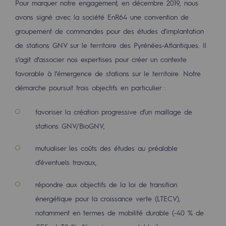
Pour marquer notre engagement, en décembre 2019, nous
Raccordement au réseau de gaz
avons signé avec la société EnR64 une convention de
Stockage de gaz
groupement de commandes pour des études d’implantation
Stockage de gaz
de stations GNV sur le territoire des Pyrénées-Atlantiques. Il
s’agit d’associer nos expertises pour créer un contexte
Savoir-faire
favorable à l’émergence de stations sur le territoire. Notre
démarche poursuit trois objectifs en particulier :
Projet type
Infrastructures historiques
favoriser la création progressive d’un maillage de
stations GNV/BioGNV,
Biométhane
mutualiser les coûts des études au préalable
Biométhane
d’éventuels travaux,
Biométhane : Enjeux et opportunités
répondre aux objectifs de la loi de transition
Qu'est-ce que la méthanisation ?
énergétique pour la croissance verte (LTECV),
notamment en termes de mobilité durable (-40 % de
Teréga, partenaire de référence sur le 