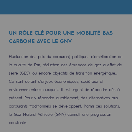
Les énergies d'avenir
Notre vision
Gaz renouvelables et procédés durables
UN RÔLE CLÉ POUR UNE MOBILITÉ BAS
Gaz renouvelables et procédés d
CARBONE AVEC LE GNV
Pyrogazéification et gazéification hydro
Fluctuation des prix du carburant, politiques d’amélioration de
Méthanation
la qualité de l’air, réduction des émissions de gaz à effet de
serre (GES), ou encore objectifs de transition énergétique…
Captage de CO2
Ce sont autant d’enjeux économiques, sociétaux et
Nouveaux usages
environnementaux auxquels il est urgent de répondre dès à
présent. Pour y répondre durablement, des alternatives aux
Concertations CH4, H2 et CO2
carburants traditionnels se développent. Parmi ces solutions,
Espace pédagogique
le Gaz Naturel Véhicule (GNV) connaît une progression
Espace pédagogique
constante.