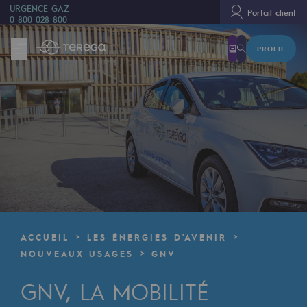
URGENCE GAZ
Portail client
0 800 028 800
PROFIL
Nous sommes
Nous sommes
80 ans d'histoire
Teréga
Teréga
Accélérateur de la transition énergétique
Un réseau local et européen
ACCUEIL
LES ÉNERGIES D'AVENIR
Une organisation adaptative et ouverte
NOUVEAUX USAGES
GNV
Une organisation adaptative et o
GNV, LA MOBILITÉ