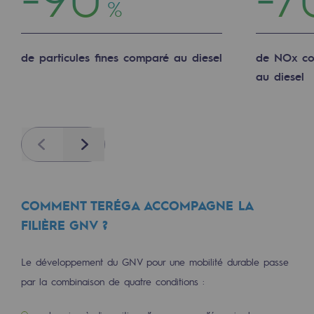
%
Sécurité et cybersécurité
Santé et sécurité au travail
de particules fines comparé au diesel
de NOx c
au diesel
Sécurité industrielle
Gouvernance responsable
Gouvernance responsable
Previous
Next
CADRE, le programme gouvernance
Organisation
COMMENT TERÉGA ACCOMPAGNE LA
FILIÈRE GNV ?
Éthique et conformité
Achats responsables
Le développement du GNV pour une mobilité durable passe
par la combinaison de quatre conditions :
Fonds de dotation
Fonds de dotation