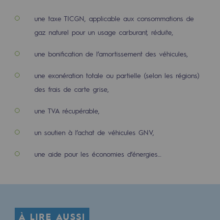
Stratégie & Innovation
une taxe TICGN, applicable aux consommations de
Notre stratégie d’innovation
gaz naturel pour un usage carburant, réduite,
Notre stratégie d’innovation
une bonification de l’amortissement des véhicules,
Objectif Recherche & Innovation : sécur
une exonération totale ou partielle (selon les régions)
Objectif Recherche & Innovation : envi
des frais de carte grise,
Objectif Recherche & Innovation : bio
une TVA récupérable,
Objectif Recherche & Innovation : hydr
un soutien à l’achat de véhicules GNV,
Objectif Recherche & Innovation : syst
une aide pour les économies d’énergies…
Partenariats et innovation participative
Newsroom
Newsroom
À LIRE AUSSI