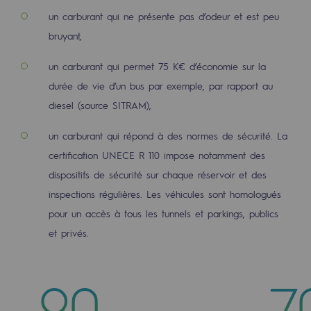
Territorial
un carburant qui ne présente pas d’odeur et est peu
bruyant,
Engagements auprès des territoires
un carburant qui permet 75 K€ d’économie sur la
Social
durée de vie d’un bus par exemple, par rapport au
Social
diesel (source SITRAM),
Notre investissement dans les compéte
un carburant qui répond à des normes de sécurité. La
certification UNECE R 110 impose notamment des
Inclusion
dispositifs de sécurité sur chaque réservoir et des
Mixité et égalité Femme-Homme
inspections régulières. Les véhicules sont homologués
pour un accès à tous les tunnels et parkings, publics
QVCT
et privés.
Sécurité
Sécurité
-90
-7
PARI 2035, le programme de sécurité