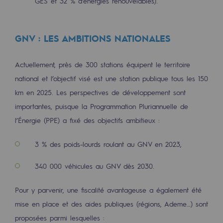
GES et 32 % d’énergies renouvelables).
Hydrogène
Hydrogène
GNV : LES AMBITIONS NATIONALES
Hydrogène : Enjeux et opportunités
Actuellement, près de 300 stations équipent le territoire
Production d'hydrogène
national et l’objectif visé est une station publique tous les 150
Transport d'hydrogène
km en 2025. Les perspectives de développement sont
importantes, puisque la Programmation Pluriannuelle de
Stockage d'hydrogène
l’Énergie (PPE) a fixé des objectifs ambitieux :
Projet HySoW
3 % des poids-lourds roulant au GNV en 2023,
Projet H2med
340 000 véhicules au GNV dès 2030.
Appel à Manifestation d'Intérêt H2 et C
Pour y parvenir, une fiscalité avantageuse a également été
Cartographie du réseau
mise en place et des aides publiques (régions, Ademe…) sont
Stratégie & Innovation
proposées parmi lesquelles :