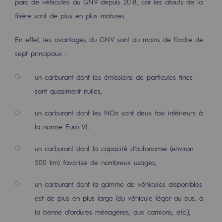
parc de véhicules au GNV depuis 2018, car les atouts de la
Décarbonation : une priorité
filière sont de plus en plus matures.
Limitation des émissions atmosphériques
En effet, les avantages du GNV sont au moins de l’ordre de
Gestion de l'énergie
sept principaux :
Préservation de la biodiversité
un carburant dont les émissions de particules fines
Gestion des impacts
sont quasiment nulles,
un carburant dont les NOx sont deux fois inférieurs à
Responsabilité sociale et territoriale
la norme Euro VI,
Responsabilité sociale et territoria
un carburant dont la capacité d’autonomie (environ
Energiz Mouv
500 km) favorise de nombreux usages,
Energiz Mouv
un carburant dont la gamme de véhicules disponibles
Le programme social et territorial de 
est de plus en plus large (du véhicule léger au bus, à
la benne d’ordures ménagères, aux camions, etc.),
Territorial