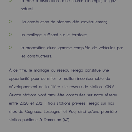
la mise à disposition d’une source d’énergie, le gaz
naturel,
Présentation du fonds de dotation
la construction de stations dite d’avitaillement,
Gouvernance du fonds de dotation et po
un maillage suffisant sur le territoire,
Soumettre un projet
la proposition d’une gamme complète de véhicules par
Nos activités
les constructeurs.
Nos activités
À ce titre, le maillage du réseau Teréga constitue une
Transport de gaz
opportunité pour densifier le maillon incontournable du
Transport de gaz
développement de la filière : le réseau de stations GNV.
Quatre stations vont ainsi être construites sur notre réseau
Savoir-faire
entre 2020 et 2021 : trois stations privées Teréga sur nos
sites de Cugnaux, Lussagnet et Pau, ainsi qu’une première
Projet type
station publique à Damazan (47).
Exploitation du réseau de gaz