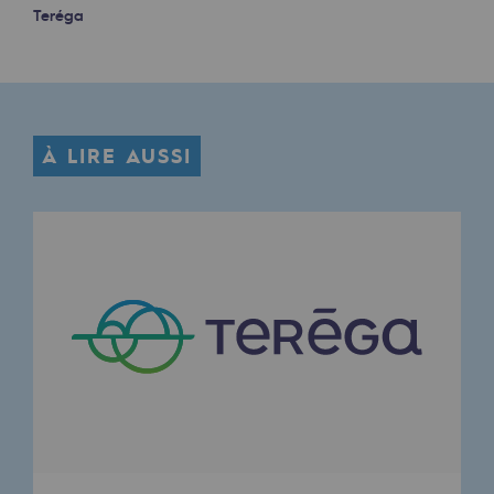
2050 : un monde d’énergies renouvelabl
Teréga
Objectif Hydrogène
CCUS Objectif Zéro CO2
Objectif Biométhane
À LIRE AUSSI
Le Labo
Acteur engagé
Acteur engagé
Ambition RSE
Responsabilité environnementale
Responsabilité environnementale
BE POSITIF, le programme de responsabi