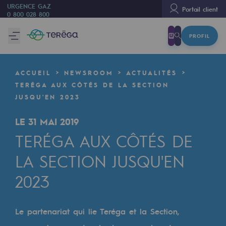
URGENCE GAZ
Portail client
0 800 028 800
PROFIL
Nous sommes
Nous sommes
ACCUEIL
NEWSROOM
ACTUALITÉS
80 ans d'histoire
TERÉGA AUX CÔTÉS DE LA SECTION
JUSQU'EN 2023
Teréga
Teréga
LE 31 MAI 2019
TERÉGA AUX CÔTÉS DE
Accélérateur de la transition énergétique
LA SECTION JUSQU'EN
Un réseau local et européen
2023
Une organisation adaptative et ouverte
Une organisation adaptative et o
Le partenariat qui lie Teréga et la Section,