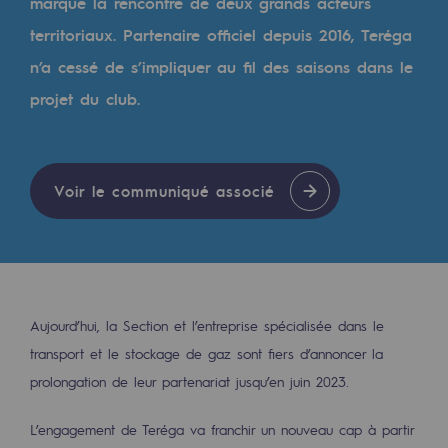
Digitalisation
marque la rencontre de deux grands acteurs
territoriaux. Partenaire officiel depuis 2016, Teréga
Transversalité et Collaboratif
n’a cessé de s’impliquer au fil des saisons dans le
Notre culture et nos valeurs
projet du club.
Une organisation certifiée
Notre organisation
Voir le communiqué associé
Notre organisation
Gouvernance
Indicateurs
Publications institutionnelles
Aujourd’hui, la Section et l’entreprise spécialisée dans le
transport et le stockage de gaz sont fiers d’annoncer la
Où nous trouver
prolongation de leur partenariat jusqu’en juin 2023.
Les énergies d'avenir
L’engagement de Teréga va franchir un nouveau cap à partir