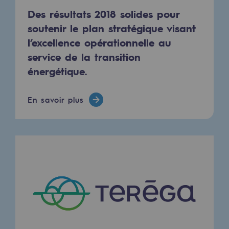
Territorial
Des résultats 2018 solides pour
soutenir le plan stratégique visant
Engagements auprès des territoires
l’excellence opérationnelle au
service de la transition
Social
énergétique.
Social
Notre investissement dans les compéte
En savoir plus
Inclusion
Mixité et égalité Femme-Homme
QVCT
Sécurité
Sécurité
PARI 2035, le programme de sécurité