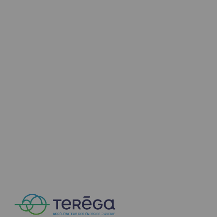
Présentation du fonds de dotation
Gouvernance du fonds de dotation et po
Soumettre un projet
Nos activités
Nos activités
Transport de gaz
Transport de gaz
Savoir-faire
Projet type
Exploitation du réseau de gaz