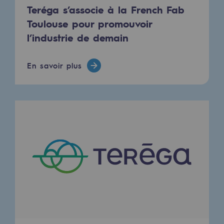
Teréga s’associe à la French Fab
Décarbonation : une priorité
Toulouse pour promouvoir
Limitation des émissions atmosphériques
l’industrie de demain
Gestion de l'énergie
En savoir plus
Préservation de la biodiversité
Gestion des impacts
Responsabilité sociale et territoriale
Responsabilité sociale et territoria
Energiz Mouv
Energiz Mouv
Le programme social et territorial de 
Territorial