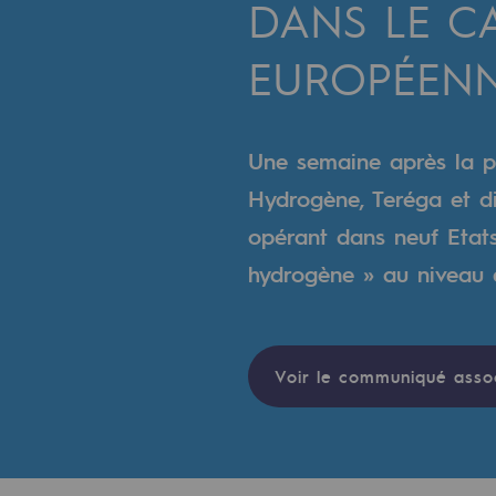
DANS LE CA
Un réseau local et européen
EUROPÉEN
Une organisation adaptative et ou
Une organisation adaptat
Une semaine après la p
Digitalisation
Hydrogène, Teréga et di
Transversalité et Collaboratif
opérant dans neuf Etat
hydrogène » au niveau 
Notre culture et nos valeurs
Une organisation certifiée
Notre organisation
Voir le communiqué asso
Notre organisation
Gouvernance