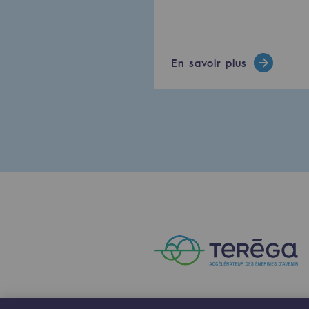
Le Labo
Acteur engagé
En savoir plus
Acteur engagé
Ambition RSE
Responsabilité environnementale
Responsabilité environne
BE POSITIF, le programme de res
Décarbonation : une priorité
Limitation des émissions atmosph