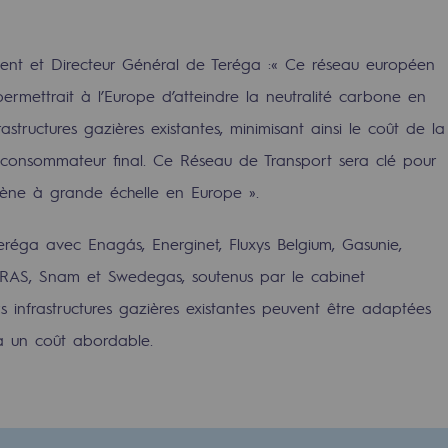
ent et Directeur Général de Teréga :
« Ce réseau européen
ermettrait à l’Europe d’atteindre la neutralité carbone en
astructures gazières existantes, minimisant ainsi le coût de la
e consommateur final. Ce Réseau de Transport sera clé pour
ène à grande échelle en Europe ».
réga avec Enagás, Energinet, Fluxys Belgium, Gasunie,
S, Snam et Swedegas, soutenus par le cabinet
 infrastructures gazières existantes peuvent être adaptées
rables
à un coût abordable.
océdés durables
n hydrothermale