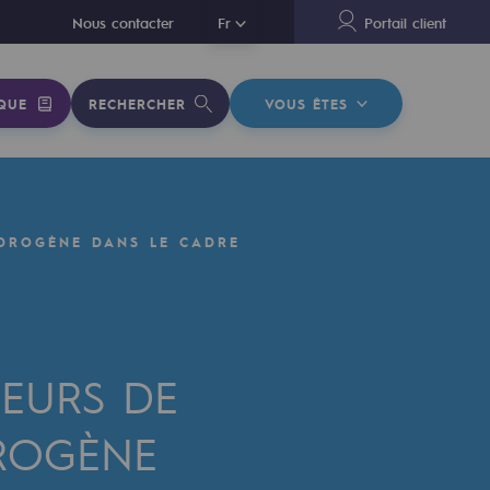
En
Nous contacter
Fr
Portail client
QUE
RECHERCHER
VOUS ÊTES
YDROGÈNE DANS LE CADRE
TEURS DE
ROGÈNE