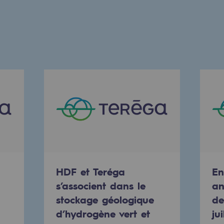
uvelables et bas carbone
HDF et Teréga
En
s’associent dans le
an
stockage géologique
de
d’hydrogène vert et
ju