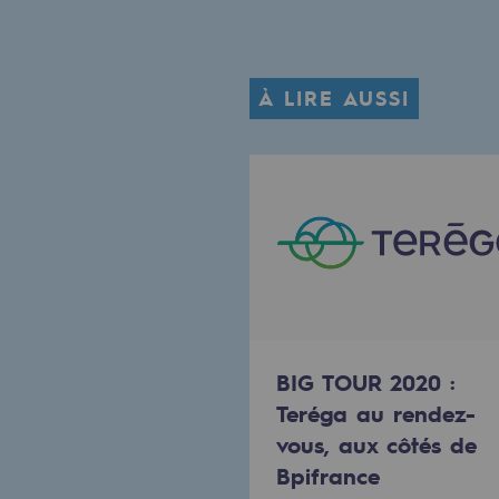
Méthanation
Captage de CO2
À LIRE AUSSI
Nouveaux usages
Concertations CH4, H2 et CO2
Espace pédagogique
Espace pédagogique
2050 : un monde d’énergies reno
BIG TOUR 2020 :
Objectif Hydrogène
Teréga au rendez-
CCUS Objectif Zéro CO2
vous, aux côtés de
Bpifrance
Objectif Biométhane