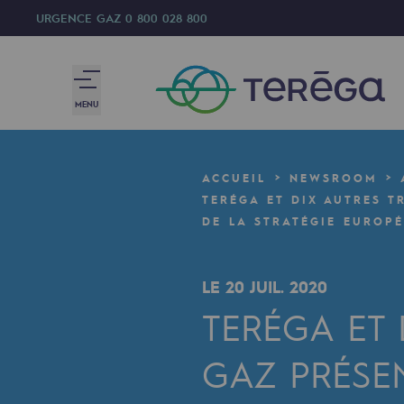
URGENCE GAZ
0 800 028 800
MENU
Nous sommes
ACCUEIL
NEWSROOM
Nous sommes
TERÉGA ET DIX AUTRES 
DE LA STRATÉGIE EUROP
80 ans d'histoire
LE 20 JUIL. 2020
Teréga
TERÉGA ET
Teréga
GAZ PRÉSE
Accélérateur de la transition éner