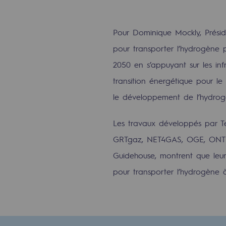
Indicateurs
Pour Dominique Mockly, Présid
Publications institutionnelles
pour transporter l’hydrogène p
Où nous trouver
2050 en s’appuyant sur les infr
transition énergétique pour l
Les énergies d'avenir
le développement de l’hydrog
Les énergies d'avenir
Les travaux développés par Te
GRTgaz, NET4GAS, OGE, ONTRA
Notre vision
Guidehouse, montrent que leurs
Gaz renouvelables et procédés du
pour transporter l’hydrogène 
Gaz renouvelables et pr
Pyrogazéification et gazéificatio