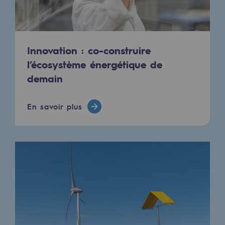
Communiqués de presse
Actualités
Innovation : co-construire
Documentation
l’écosystème énergétique de
demain
Evénements
L'édito Teréga
En savoir plus
Les actions soutenues par Teréga