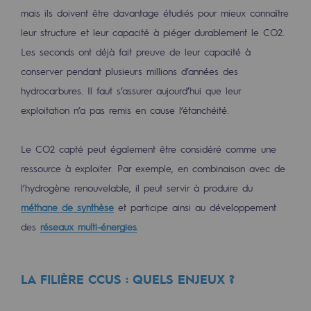
mais ils doivent être davantage étudiés pour mieux connaître
Présentation du fonds de dotation
leur structure et leur capacité à piéger durablement le CO2.
Les seconds ont déjà fait preuve de leur capacité à
Gouvernance du fonds de dotation et po
conserver pendant plusieurs millions d’années des
Soumettre un projet
hydrocarbures. Il faut s’assurer aujourd’hui que leur
exploitation n’a pas remis en cause l’étanchéité.
Nos activités
Nos activités
Le CO2 capté peut également être considéré comme une
ressource à exploiter. Par exemple, en combinaison avec de
Transport de gaz
l’hydrogène renouvelable, il peut servir à produire du
Transport de gaz
méthane de synthèse
et participe ainsi au développement
des
réseaux multi-énergies
.
Savoir-faire
Projet type
LA FILIÈRE CCUS : QUELS ENJEUX ?
Exploitation du réseau de gaz