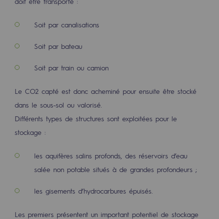
doit être transporté :
Sécurité et cybersécurité
Soit par canalisations
Santé et sécurité au travail
Soit par bateau
Sécurité industrielle
Soit par train ou camion
Gouvernance responsable
Le CO2 capté est donc acheminé pour ensuite être stocké
Gouvernance responsable
dans le sous-sol ou valorisé.
CADRE, le programme gouvernance
Différents types de structures sont exploitées pour le
stockage :
Organisation
les aquifères salins profonds, des réservoirs d’eau
Éthique et conformité
salée non potable situés à de grandes profondeurs ;
Achats responsables
les gisements d’hydrocarbures épuisés.
Fonds de dotation
Les premiers présentent un important potentiel de stockage
Fonds de dotation