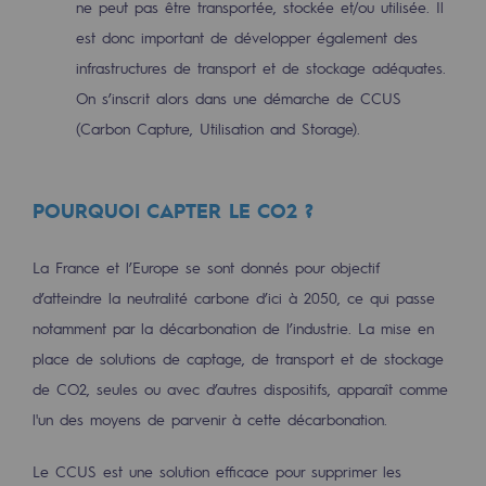
ne peut pas être transportée, stockée et/ou utilisée. Il
Décarbonation : une priorité
est donc important de développer également des
Limitation des émissions atmosphériques
infrastructures de transport et de stockage adéquates.
On s’inscrit alors dans une démarche de CCUS
Gestion de l'énergie
(Carbon Capture, Utilisation and Storage).
Préservation de la biodiversité
Gestion des impacts
POURQUOI CAPTER LE CO2 ?
Responsabilité sociale et territoriale
La France et l’Europe se sont donnés pour objectif
Responsabilité sociale et territoria
d’atteindre la neutralité carbone d’ici à 2050, ce qui passe
notamment par la décarbonation de l’industrie. La mise en
Energiz Mouv
place de solutions de captage, de transport et de stockage
Energiz Mouv
de CO2, seules ou avec d’autres dispositifs, apparaît comme
Le programme social et territorial de 
l'un des moyens de parvenir à cette décarbonation.
Territorial
Le CCUS est une solution efficace pour supprimer les