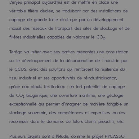
L’enjeu principal aujourd’hui est de mettre en place une
Raccordement au réseau de gaz
véritable filière dédiée, se traduisant par des installations de
Stockage de gaz
captage de grande taille ainsi que par un développement
Stockage de gaz
massif des réseaux de transport, des sites de stockage et de
filières industrielles capables de valoriser le CO
.
2
Savoir-faire
Teréga va initier avec ses parties prenantes une consultation
Projet type
sur le développement de la décarbonation de l’industrie par
Infrastructures historiques
le CCUS, avec des solutions qui renforcent la résilience du
tissu industriel et ses opportunités de réindustrialisation,
Biométhane
grâce aux atouts territoriaux : un fort potentiel de captage
Biométhane
de CO
biogénique, une ouverture maritime, une géologie
2
exceptionnelle qui permet d’imaginer de manière tangible un
Biométhane : Enjeux et opportunités
stockage souverain, des compétences et expertises locales
Qu'est-ce que la méthanisation ?
reconnues dans le domaine, de futurs clients proactifs, etc.
Teréga, partenaire de référence sur le 
Plusieurs projets sont à l'étude, comme le projet PYCASSO