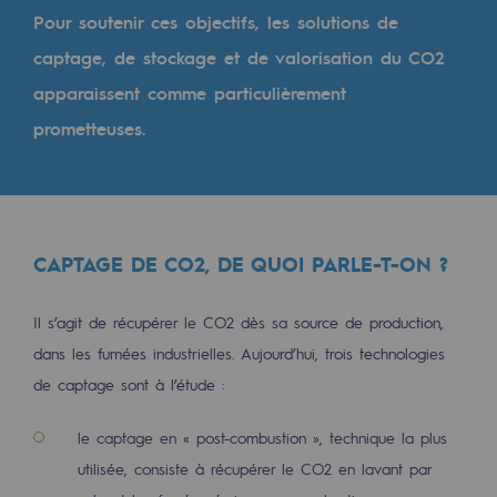
Les énergies d'avenir
Pour soutenir ces objectifs, les solutions de
captage, de stockage et de valorisation du CO2
Notre vision
apparaissent comme particulièrement
Gaz renouvelables et procédés durables
prometteuses.
Gaz renouvelables et procédés d
Pyrogazéification et gazéification hydro
Méthanation
CAPTAGE DE CO2, DE QUOI PARLE-T-ON ?
Captage de CO2
Il s’agit de récupérer le CO2 dès sa source de production,
Nouveaux usages
dans les fumées industrielles. Aujourd’hui, trois technologies
Concertations CH4, H2 et CO2
de captage sont à l’étude :
Espace pédagogique
le captage en « post-combustion », technique la plus
Espace pédagogique
utilisée, consiste à récupérer le CO2 en lavant par