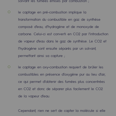
solvant les fumées émises par combustion ;
2050 : un monde d’énergies renouvelabl
le captage en pré-combustion implique la
Objectif Hydrogène
transformation du combustible en gaz de synthèse
CCUS Objectif Zéro CO2
composé d’eau, d’hydrogène et de monoxyde de
carbone. Celui-ci est converti en CO2 par l’introduction
Objectif Biométhane
de vapeur d’eau dans le gaz de synthèse. Le CO2 et
Le Labo
l’hydrogène sont ensuite séparés par un solvant,
permettant ainsi sa capture ;
Acteur engagé
le captage en oxy-combustion requiert de brûler les
Acteur engagé
combustibles en présence d’oxygène pur au lieu d’air,
Ambition RSE
ce qui permet d’obtenir des fumées plus concentrées
en CO2 et donc de séparer plus facilement le CO2
Responsabilité environnementale
de la vapeur d’eau.
Responsabilité environnementale
Cependant, rien ne sert de capter la molécule si elle
BE POSITIF, le programme de responsabi