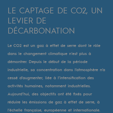
Digitalisation
LE CAPTAGE DE CO2, UN
Transversalité et Collaboratif
LEVIER DE
Notre culture et nos valeurs
DÉCARBONATION
Une organisation certifiée
Notre organisation
Le CO2 est un gaz à effet de serre dont le rôle
Notre organisation
dans le changement climatique n’est plus à
démontrer. Depuis le début de la période
Gouvernance
industrielle, sa concentration dans l’atmosphère n’a
Indicateurs
cessé d’augmenter, liée à l’intensification des
Publications institutionnelles
activités humaines, notamment industrielles.
Aujourd’hui, des objectifs ont été fixés pour
Où nous trouver
réduire les émissions de gaz à effet de serre, à
Les énergies d'avenir
l’échelle française, européenne et internationale.