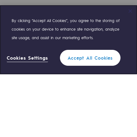
By clicking “Accept All Cookies”, you agree to the storing of
Compte Twitter
Compte Facebook
Compte Linkedin
Compte Youtube
cookies on your device to enhance site navigation, analyze
site usage, and assist in our marketing efforts.
NOS ÉQUIPES SONT À VOTRE ÉCOUTE
Cookies Settings
Accept All Cookies
0 559 133 400
Standard Teréga
0 800 028 800
Urgence gaz
ACCÈS RAPIDE
Nous contacter
Règlementation
Nous rejoindre
Portail client