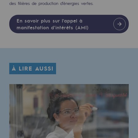
des filières de production d’énergies vertes.
Stratégie & Innovation
Notre stratégie d’innovation
En savoir plus sur l'appel à
manifestation d'intérêts (AMI)
Notre stratégie d’innovation
Objectif Recherche & Innovation : sécur
Objectif Recherche & Innovation : envi
Objectif Recherche & Innovation : bio
À LIRE AUSSI
Objectif Recherche & Innovation : hydr
Objectif Recherche & Innovation : syst
Partenariats et innovation participative
Newsroom
Newsroom