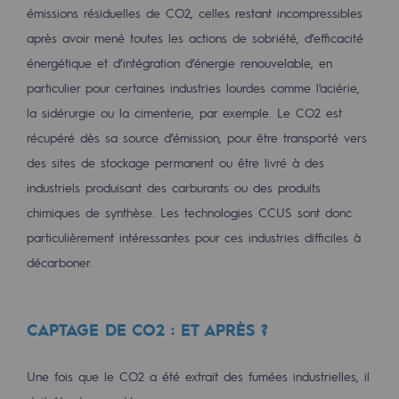
émissions résiduelles de CO2, celles restant incompressibles
Territorial
après avoir mené toutes les actions de sobriété, d’efficacité
Engagements auprès des territoires
énergétique et d’intégration d’énergie renouvelable, en
particulier pour certaines industries lourdes comme l'aciérie,
Social
la sidérurgie ou la cimenterie, par exemple. Le CO2 est
Social
récupéré dès sa source d’émission, pour être transporté vers
des sites de stockage permanent ou être livré à des
Notre investissement dans les compéte
industriels produisant des carburants ou des produits
Inclusion
chimiques de synthèse. Les technologies CCUS sont donc
particulièrement intéressantes pour ces industries difficiles à
Mixité et égalité Femme-Homme
décarboner.
QVCT
Sécurité
CAPTAGE DE CO2 : ET APRÈS ?
Sécurité
Une fois que le CO2 a été extrait des fumées industrielles, il
PARI 2035, le programme de sécurité