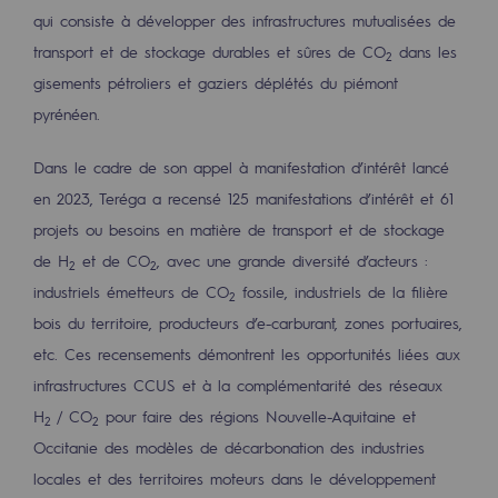
qui consiste à développer des infrastructures mutualisées de
Hydrogène
transport et de stockage durables et sûres de CO
dans les
Hydrogène
2
gisements pétroliers et gaziers déplétés du piémont
Hydrogène : Enjeux et opportunités
pyrénéen.
Production d'hydrogène
Dans le cadre de son appel à manifestation d’intérêt lancé
en 2023, Teréga a recensé 125 manifestations d’intérêt et 61
Transport d'hydrogène
projets ou besoins en matière de transport et de stockage
Stockage d'hydrogène
de H
et de CO
, avec une grande diversité d’acteurs :
2
2
Projet HySoW
industriels émetteurs de CO
fossile, industriels de la filière
2
bois du territoire, producteurs d’e-carburant, zones portuaires,
Projet H2med
etc. Ces recensements démontrent les opportunités liées aux
Appel à Manifestation d'Intérêt H2 et C
infrastructures CCUS et à la complémentarité des réseaux
H
/ CO
pour faire des régions Nouvelle-Aquitaine et
2
2
Cartographie du réseau
Occitanie des modèles de décarbonation des industries
Stratégie & Innovation
locales et des territoires moteurs dans le développement