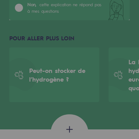
2050 : un monde d’énergies renouvelabl
Non,
cette explication ne répond pas
à mes questions
Objectif Hydrogène
CCUS Objectif Zéro CO2
POUR ALLER PLUS LOIN
Objectif Biométhane
Le Labo
La 
Peut-on stocker de
hyd
Acteur engagé
l’hydrogène ?
eur
Acteur engagé
quo
Ambition RSE
Responsabilité environnementale
Responsabilité environnementale
BE POSITIF, le programme de responsabi