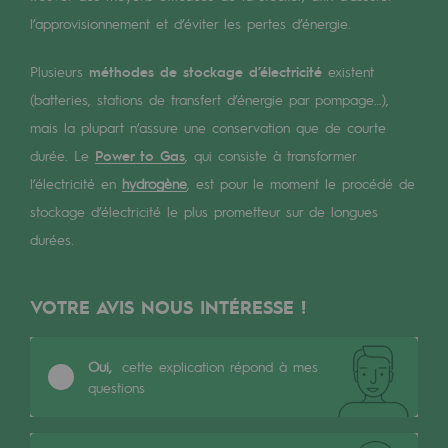
Les énergies d'avenir
l’approvisionnement et d’éviter les pertes d’énergie.
Notre vision
Plusieurs
méthodes de stockage d’électricité
existent
Gaz renouvelables et procédés durables
(batteries, stations de transfert d’énergie par pompage…),
mais la plupart n’assure une conservation que de courte
Gaz renouvelables et procédés d
durée. Le
Power to Gas
, qui consiste à transformer
Pyrogazéification et gazéification hydro
l’électricité en
hydrogène
, est pour le moment le procédé de
stockage d’électricité le plus prometteur sur de longues
Méthanation
durées.
Captage de CO2
Nouveaux usages
VOTRE AVIS NOUS INTÉRESSE !
Concertations CH4, H2 et CO2
Oui,
cette explication répond à mes
Espace pédagogique
questions
Espace pédagogique