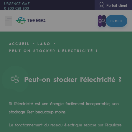
URGENCE GAZ
Portail client
0 800 028 800
PROFIL
Nous sommes
Nous sommes
ACCUEIL
LABO
80 ans d'histoire
PEUT-ON STOCKER L’ÉLECTRICITÉ ?
Teréga
Teréga
Peut-on stocker l’électricité ?
Accélérateur de la transition énergétique
Un réseau local et européen
Si l’électricité est une énergie facilement transportable, son
Une organisation adaptative et ouverte
stockage l’est beaucoup moins.
Une organisation adaptative et o
Le fonctionnement du réseau électrique repose sur l’équilibre