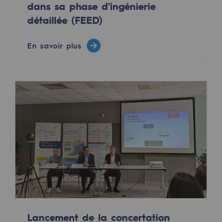
dans sa phase d'ingénierie
Territorial
détaillée (FEED)
Engagements auprès des territoires
En savoir plus
Social
Social
Notre investissement dans les compéte
Inclusion
Mixité et égalité Femme-Homme
QVCT
Sécurité
Sécurité
Lancement de la concertation
PARI 2035, le programme de sécurité