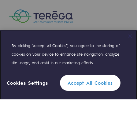
Communiqués de presse
Actualités
Documentation
By clicking “Accept All Cookies”, you agree to the storing of
Compte Twitter
Compte Facebook
Compte Linkedin
Compte Youtube
Evénements
cookies on your device to enhance site navigation, analyze
L'édito Teréga
site usage, and assist in our marketing efforts.
NOS ÉQUIPES SONT À VOTRE ÉCOUTE
Les actions soutenues par Teréga
Cookies Settings
Accept All Cookies
0 559 133 400
Standard Teréga
0 800 028 800
Urgence gaz
ACCÈS RAPIDE