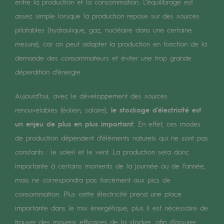
Digitalisation
entre la production et la consommation. L’équilibrage est
assez simple lorsque la production repose sur des sources
Transversalité et Collaboratif
pilotables (hydraulique, gaz, nucléaire dans une certaine
Notre culture et nos valeurs
mesure), car on peut adapter la production en fonction de la
demande des consommateurs et éviter une trop grande
Une organisation certifiée
déperdition d’énergie.
Notre organisation
Aujourd’hui, avec le développement des sources
Notre organisation
renouvelables (éolien, solaire),
le stockage d’électricité est
Gouvernance
un enjeu de plus en plus important
. En effet, ces modes
de production dépendent d’éléments naturels qui ne sont pas
Indicateurs
constants : le soleil et le vent. La production sera donc
Publications institutionnelles
importante à certains moments de la journée ou de l’année,
mais ne correspondra pas forcément aux pics de
Où nous trouver
consommation. Plus cette électricité prend une place
importante dans le mix énergétique, plus il est nécessaire de
Les énergies d'avenir
trouver des moyens efficaces de la stocker, afin d’assurer