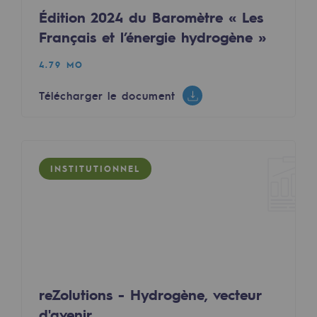
Raccordement au réseau de gaz
Édition 2024 du Baromètre « Les
Français et l’énergie hydrogène »
Stockage de gaz
Stockage de gaz
4.79 MO
Télécharger le document
Savoir-faire
Projet type
Infrastructures historiques
INSTITUTIONNEL
Biométhane
Biométhane
Biométhane : Enjeux et opportunités
Qu'est-ce que la méthanisation ?
reZolutions - Hydrogène, vecteur
Teréga, partenaire de référence sur le 
d'avenir