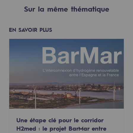
Décarbonation : une priorité
Sur la même thématique
Limitation des émissions atmosphériques
EN SAVOIR PLUS
Gestion de l'énergie
Préservation de la biodiversité
Gestion des impacts
Responsabilité sociale et territoriale
Responsabilité sociale et territoria
Energiz Mouv
Energiz Mouv
Le programme social et territorial de 
Une étape clé pour le corridor
H2med : le projet BarMar entre
Territorial