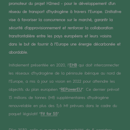
Digitalisation
promoteur du projet H2med - pour le développement d’un
Transversalité et Collaboratif
réseau de transport d’hydrogène à travers l’Europe. L'initiative
vise à favoriser la concurrence sur le marché, garantir la
Notre culture et nos valeurs
sécurité d’approvisionnement et renforcer la collaboration
Une organisation certifiée
transfrontalière entre les pays européens et leurs voisins
dans le but de fournir à l’Europe une énergie décarbonée et
Notre organisation
abordable.
Notre organisation
Initialement présentée en 2020, l’
EHB
qui doit interconnecter
Gouvernance
les réseaux d’hydrogène de la péninsule ibérique au nord de
l’Europe, a mis à jour sa vision en 2022 pour atteindre les
Indicateurs
objectifs du plan européen “
REPowerEU
”. Ce dernier prévoit
Publications institutionnelles
15 millions de tonnes (Mt) supplémentaires d'hydrogène
renouvelable en plus des 5,6 Mt prévues dans le cadre du
Où nous trouver
paquet législatif “
Fit for 55
”.
Les énergies d'avenir
D’ici 2030, celle-ci augure la disponibilité de 5 corridors