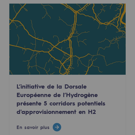
Sécurité et cybersécurité
Santé et sécurité au travail
Sécurité industrielle
Gouvernance responsable
Gouvernance responsable
CADRE, le programme gouvernance
L’initiative de la Dorsale
Organisation
Européenne de l’Hydrogène
Éthique et conformité
présente 5 corridors potentiels
Achats responsables
d'approvisionnement en H2
Fonds de dotation
En savoir plus
Fonds de dotation