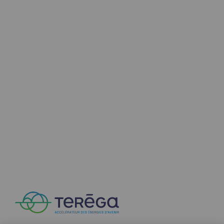
Communiqués de presse
Actualités
Documentation
Evénements
L'édito Teréga
Les actions soutenues par Teréga