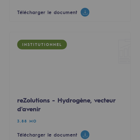
Hydrogène
Télécharger le document
Hydrogène
Hydrogène : Enjeux et opportunités
Production d'hydrogène
INSTITUTIONNEL
Transport d'hydrogène
Stockage d'hydrogène
Projet HySoW
Projet H2med
reZolutions - Hydrogène, vecteur
Appel à Manifestation d'Intérêt H2 et C
d'avenir
Cartographie du réseau
3.88 MO
Stratégie & Innovation
Télécharger le document