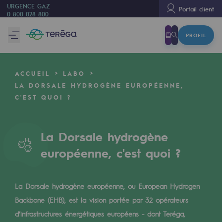
URGENCE GAZ
Portail client
0 800 028 800
PROFIL
Nous sommes
Nous sommes
ACCUEIL
LABO
80 ans d'histoire
LA DORSALE HYDROGÈNE EUROPÉENNE,
C'EST QUOI ?
Teréga
Teréga
La Dorsale hydrogène
Accélérateur de la transition énergétique
européenne, c'est quoi ?
Un réseau local et européen
Une organisation adaptative et ouverte
La Dorsale hydrogène européenne, ou European Hydrogen
Une organisation adaptative et o
Backbone (EHB), est la vision portée par 32 opérateurs
d’infrastructures énergétiques européens - dont Teréga,