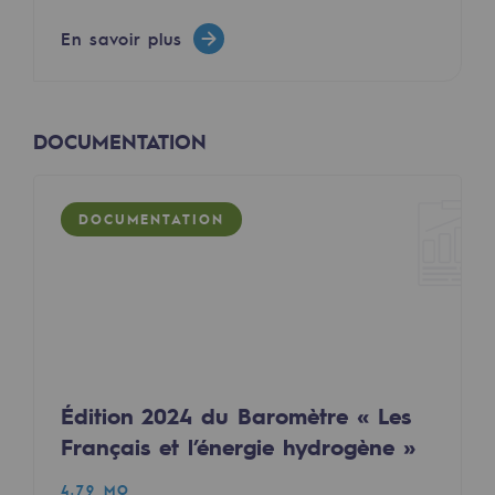
Raccordement au réseau de gaz
En savoir plus
Stockage de gaz
Stockage de gaz
DOCUMENTATION
Savoir-faire
Projet type
DOCUMENTATION
Infrastructures historiques
Biométhane
Biométhane
Biométhane : Enjeux et opportunités
Édition 2024 du Baromètre « Les
Qu'est-ce que la méthanisation ?
Français et l’énergie hydrogène »
Teréga, partenaire de référence sur le 
4.79 MO