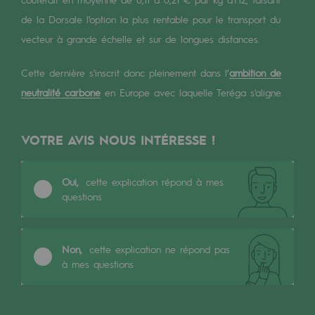
2050 : un monde d’énergies renouvelabl
de la Dorsale l'option la plus rentable pour le transport du
Objectif Hydrogène
vecteur à grande échelle et sur de longues distances.
CCUS Objectif Zéro CO2
Cette dernière s'inscrit donc pleinement dans l’
ambition de
neutralité carbone
en Europe avec laquelle Teréga s'aligne.
Objectif Biométhane
Le Labo
VOTRE AVIS NOUS INTÉRESSE !
Acteur engagé
Oui,
cette explication répond à mes
Acteur engagé
questions
Ambition RSE
Responsabilité environnementale
Non,
cette explication ne répond pas
à mes questions
Responsabilité environnementale
BE POSITIF, le programme de responsabi