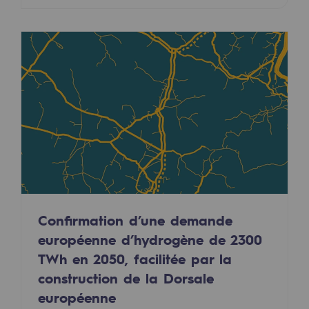
Présentation du fonds de dotation
Gouvernance du fonds de dotation et po
Soumettre un projet
Nos activités
Nos activités
Transport de gaz
Transport de gaz
Confirmation d’une demande
Savoir-faire
européenne d’hydrogène de 2300
TWh en 2050, facilitée par la
Projet type
construction de la Dorsale
Exploitation du réseau de gaz
européenne