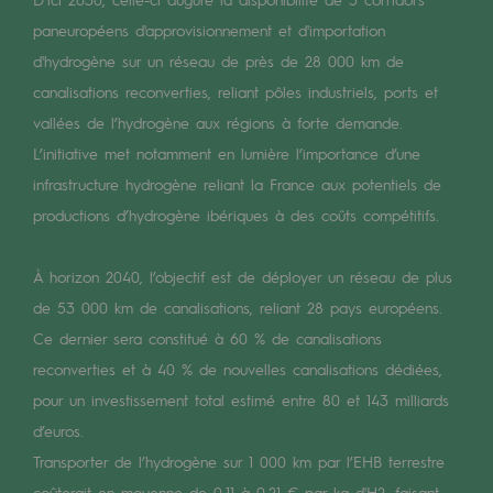
Les énergies d'avenir
paneuropéens d'approvisionnement et d'importation
d'hydrogène sur un réseau de près de 28 000 km de
Notre vision
canalisations reconverties, reliant pôles industriels, ports et
Gaz renouvelables et procédés durables
vallées de l’hydrogène aux régions à forte demande.
Gaz renouvelables et procédés d
L’initiative met notamment en lumière l’importance d’une
infrastructure hydrogène reliant la France aux potentiels de
Pyrogazéification et gazéification hydro
productions d’hydrogène ibériques à des coûts compétitifs.
Méthanation
À horizon 2040, l’objectif est de déployer un réseau de plus
Captage de CO2
de 53 000 km de canalisations, reliant 28 pays européens.
Nouveaux usages
Ce dernier sera constitué à 60 % de canalisations
reconverties et à 40 % de nouvelles canalisations dédiées,
Concertations CH4, H2 et CO2
pour un investissement total estimé entre 80 et 143 milliards
Espace pédagogique
d’euros.
Espace pédagogique
Transporter de l’hydrogène sur 1 000 km par l’EHB terrestre
coûterait en moyenne de 0,11 à 0,21 € par kg d'H2, faisant