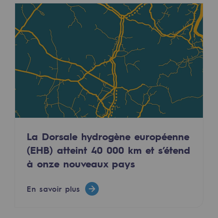
Territorial
Engagements auprès des territoires
Social
Social
Notre investissement dans les compéte
Inclusion
Mixité et égalité Femme-Homme
La Dorsale hydrogène européenne
(EHB) atteint 40 000 km et s’étend
QVCT
à onze nouveaux pays
Sécurité
En savoir plus
Sécurité
PARI 2035, le programme de sécurité