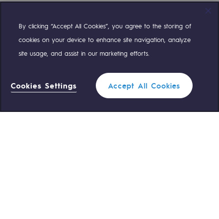
By clicking “Accept All Cookies”, you agree to the storing of
Compte Twitter
Compte Facebook
Compte Linkedin
Compte Youtube
cookies on your device to enhance site navigation, analyze
site usage, and assist in our marketing efforts.
NOS ÉQUIPES SONT À VOTRE ÉCOUTE
Cookies Settings
Accept All Cookies
0 559 133 400
Standard Teréga
0 800 028 800
Urgence gaz
ACCÈS RAPIDE
Nous contacter
Règlementation
Nous rejoindre
Portail client