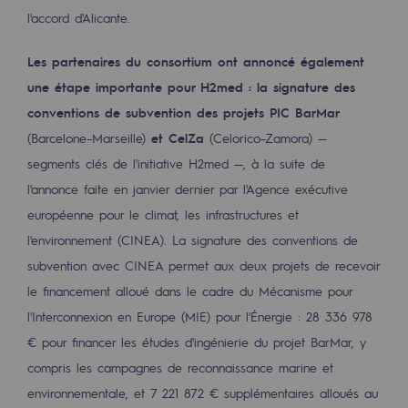
l'accord d'Alicante.
Décarbonation : une priorité
Limitation des émissions atmosphériques
Les partenaires du consortium ont annoncé également
une étape importante pour H2med : la signature des
Gestion de l'énergie
conventions de subvention des projets PIC BarMar
Préservation de la biodiversité
(Barcelone–Marseille)
et CelZa
(Celorico–Zamora) —
segments clés de l'initiative H2med —, à la suite de
Gestion des impacts
l'annonce faite en janvier dernier par l'Agence exécutive
Responsabilité sociale et territoriale
européenne pour le climat, les infrastructures et
Responsabilité sociale et territoria
l'environnement (CINEA). La signature des conventions de
subvention avec CINEA permet aux deux projets de recevoir
Energiz Mouv
le financement alloué dans le cadre du Mécanisme pour
Energiz Mouv
l'Interconnexion en Europe (MIE) pour l'Énergie : 28 336 978
€ pour financer les études d'ingénierie du projet BarMar, y
Le programme social et territorial de 
compris les campagnes de reconnaissance marine et
environnementale, et 7 221 872 € supplémentaires alloués au
Territorial