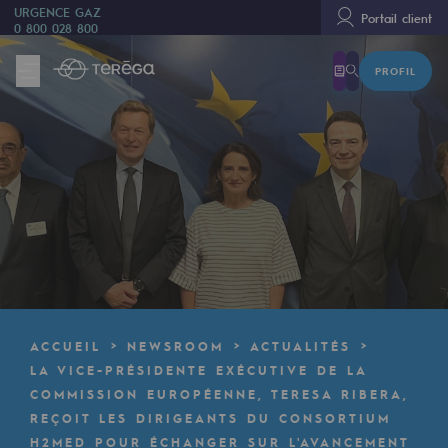
URGENCE GAZ
Portail client
0 800 028 800
PROFIL
Nous sommes
Nous sommes
80 ans d'histoire
Teréga
Teréga
Accélérateur de la transition énergétique
Un réseau local et européen
ACCUEIL
NEWSROOM
ACTUALITÉS
Une organisation adaptative et ouverte
LA VICE-PRÉSIDENTE EXÉCUTIVE DE LA
COMMISSION EUROPÉENNE, TERESA RIBERA,
Une organisation adaptative et o
REÇOIT LES DIRIGEANTS DU CONSORTIUM
H2MED POUR ÉCHANGER SUR L'AVANCEMENT