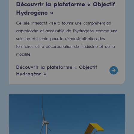
Découvrir la plateforme « Objectif
Raccordement au réseau de gaz
Hydrogène »
Stockage de gaz
Ce site interactif vise à fournir une compréhension
Stockage de gaz
approfondie et accessible de l'hydrogène comme une
solution efficiente pour la réindustrialisation des
Savoir-faire
territoires et la décarbonation de l’industrie et de la
Projet type
mobilité.
Infrastructures historiques
Découvrir la plateforme « Objectif
Hydrogène »
Biométhane
Biométhane
Biométhane : Enjeux et opportunités
Qu'est-ce que la méthanisation ?
Teréga, partenaire de référence sur le 