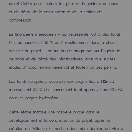
projet CelZa pour soutenir les phases d'ingénierie de base
Territorial
et de détail de la canalisation et de la station de
Engagements auprès des territoires
compression.
Social
Le financement européen — qui représente 100 % des fonds
Social
MIE demandés et 50 % de l'investissement dans la phase
actuelle du projet — permettra de progresser sur l'ingénierie
Notre investissement dans les compéte
de base et de détail des infrastructures, ainsi que sur les
études d'impact environnemental et l'obtention des permis.
Inclusion
Mixité et égalité Femme-Homme
Les fonds européens accordés aux projets liés à H2med
représentent 39 % du financement total approuvé par CINEA
QVCT
pour les projets hydrogène.
Sécurité
Cette étape marque une nouvelle phase dans le
Sécurité
développement et la concrétisation du projet, après la
création de l'Alliance H2med en décembre dernier, qui vise à
PARI 2035, le programme de sécurité