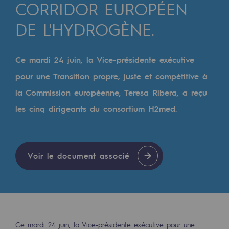
CORRIDOR EUROPÉEN
Les énergies d'avenir
DE L'HYDROGÈNE.
Notre vision
Gaz renouvelables et procédés durables
Ce mardi 24 juin, la Vice-présidente exécutive
Gaz renouvelables et procédés d
pour une Transition propre, juste et compétitive à
Pyrogazéification et gazéification hydro
la Commission européenne, Teresa Ribera, a reçu
les cinq dirigeants du consortium H2med.
Méthanation
Captage de CO2
Nouveaux usages
Voir le document associé
Concertations CH4, H2 et CO2
Espace pédagogique
Espace pédagogique
Ce mardi 24 juin, la Vice-présidente exécutive pour une