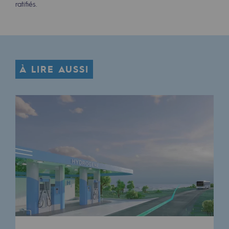
ratifiés.
Présentation du fonds de dotation
Gouvernance du fonds de dotation et po
Soumettre un projet
À LIRE AUSSI
Nos activités
Nos activités
Transport de gaz
Transport de gaz
Savoir-faire
Projet type
Exploitation du réseau de gaz