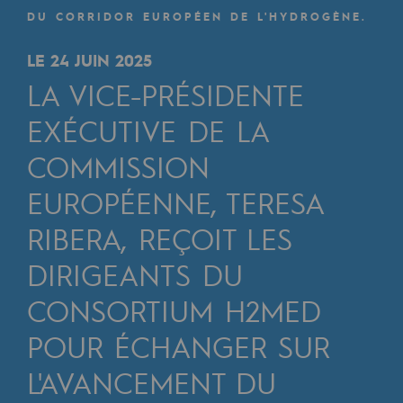
Digitalisation
DU CORRIDOR EUROPÉEN DE L'HYDROGÈNE.
Transversalité et Collaboratif
LE 24 JUIN 2025
Notre culture et nos valeurs
LA VICE-PRÉSIDENTE
Une organisation certifiée
EXÉCUTIVE DE LA
Notre organisation
COMMISSION
Notre organisation
EUROPÉENNE, TERESA
Gouvernance
RIBERA, REÇOIT LES
Indicateurs
DIRIGEANTS DU
Publications institutionnelles
CONSORTIUM H2MED
Où nous trouver
POUR ÉCHANGER SUR
L'AVANCEMENT DU
Les énergies d'avenir