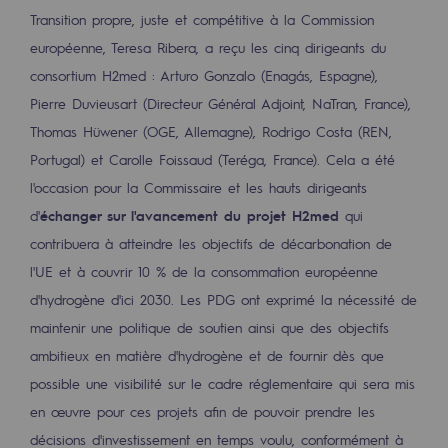
2050 : un monde d’énergies renouvelabl
Transition propre, juste et compétitive à la Commission
européenne, Teresa Ribera, a reçu les cinq dirigeants du
Objectif Hydrogène
consortium H2med : Arturo Gonzalo (Enagás, Espagne),
CCUS Objectif Zéro CO2
Pierre Duvieusart (Directeur Général Adjoint, NaTran, France),
Thomas Hüwener (OGE, Allemagne), Rodrigo Costa (REN,
Objectif Biométhane
Portugal) et Carolle Foissaud (Teréga, France). Cela a été
Le Labo
l'occasion pour la Commissaire et les hauts dirigeants
d'
échanger sur l'avancement du projet H2med
qui
Acteur engagé
contribuera à atteindre les objectifs de décarbonation de
Acteur engagé
l'UE et à couvrir 10 % de la consommation européenne
d'hydrogène d'ici 2030. Les PDG ont exprimé la nécessité de
Ambition RSE
maintenir une politique de soutien ainsi que des objectifs
Responsabilité environnementale
ambitieux en matière d'hydrogène et de fournir dès que
Responsabilité environnementale
possible une visibilité sur le cadre réglementaire qui sera mis
en œuvre pour ces projets afin de pouvoir prendre les
BE POSITIF, le programme de responsabi
décisions d'investissement en temps voulu, conformément à