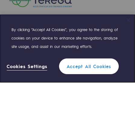
By clicking “Accept All Cookies”, you agree to the storing of
Compte Twitter
Compte Facebook
Compte Linkedin
Compte Youtube
cookies on your device to enhance site navigation, analyze
site usage, and assist in our marketing efforts.
NOS ÉQUIPES SONT À VOTRE ÉCOUTE
Cookies Settings
Accept All Cookies
0 559 133 400
Standard Teréga
0 800 028 800
Urgence gaz
ACCÈS RAPIDE
Nous contacter
Règlementation