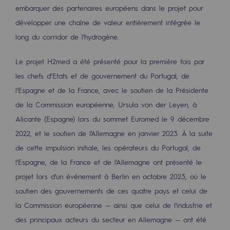
embarquer des partenaires européens dans le projet pour
Sécurité et cybersécurité
développer une chaîne de valeur entièrement intégrée le
Santé et sécurité au travail
long du corridor de l'hydrogène.
Sécurité industrielle
Le projet H2med a été présenté pour la première fois par
les chefs d’Etats et de gouvernement du Portugal, de
Gouvernance responsable
l'Espagne et de la France, avec le soutien de la Présidente
Gouvernance responsable
de la Commission européenne, Ursula von der Leyen, à
Alicante (Espagne) lors du sommet Euromed le 9 décembre
CADRE, le programme gouvernance
2022, et le soutien de l'Allemagne en janvier 2023. À la suite
Organisation
de cette impulsion initiale, les opérateurs du Portugal, de
l'Espagne, de la France et de l'Allemagne ont présenté le
Éthique et conformité
projet lors d'un événement à Berlin en octobre 2023, où le
Achats responsables
soutien des gouvernements de ces quatre pays et celui de
la Commission européenne — ainsi que celui de l'industrie et
Fonds de dotation
des principaux acteurs du secteur en Allemagne — ont été
Fonds de dotation