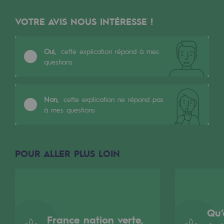
Les énergies d'avenir
VOTRE AVIS NOUS INTÉRESSE !
Notre vision
Gaz renouvelables et procédés durables
Oui,
cette explication répond à mes
questions
Gaz renouvelables et procédés d
Pyrogazéification et gazéification hydro
Non,
cette explication ne répond pas
Méthanation
à mes questions
Captage de CO2
Nouveaux usages
POUR ALLER PLUS LOIN
Concertations CH4, H2 et CO2
Espace pédagogique
Espace pédagogique
Qu’
France nation verte,