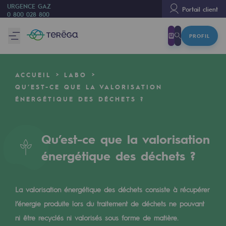
URGENCE GAZ
Portail client
0 800 028 800
PROFIL
Nous sommes
Nous sommes
ACCUEIL
LABO
80 ans d'histoire
QU’EST-CE QUE LA VALORISATION
ÉNERGÉTIQUE DES DÉCHETS ?
Teréga
Teréga
Qu’est-ce que la valorisation
Accélérateur de la transition énergétique
énergétique des déchets ?
Un réseau local et européen
Une organisation adaptative et ouverte
La valorisation énergétique des déchets consiste à récupérer
Une organisation adaptative et o
l’énergie produite lors du traitement de déchets ne pouvant
ni être recyclés ni valorisés sous forme de matière.