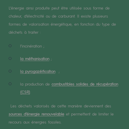
Digitalisation
L’énergie ainsi produite peut être utilisée sous forme de
Transversalité et Collaboratif
chaleur, d’électricité ou de carburant. Il existe plusieurs
Notre culture et nos valeurs
formes de valorisation énergétique, en fonction du type de
déchets à traiter :
Une organisation certifiée
l’incinération ;
Notre organisation
Notre organisation
la méthanisation
;
Gouvernance
la pyrogazéification
;
Indicateurs
la production de
combustibles solides de récupération
(CSR)
.
Publications institutionnelles
Les déchets valorisés de cette manière deviennent des
Où nous trouver
sources d’énergie renouvelable
et permettent de limiter le
Les énergies d'avenir
recours aux énergies fossiles.