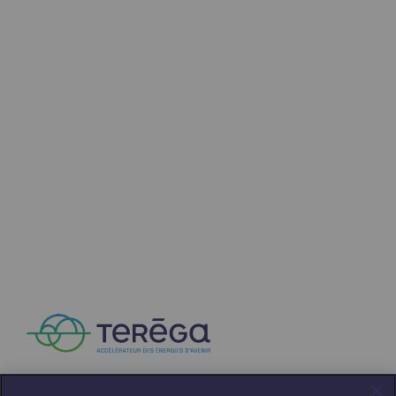
Raccordement au réseau de gaz
Stockage de gaz
Stockage de gaz
Savoir-faire
Projet type
Infrastructures historiques
Biométhane
Biométhane
Biométhane : Enjeux et opportunités
Qu'est-ce que la méthanisation ?
Teréga, partenaire de référence sur le 