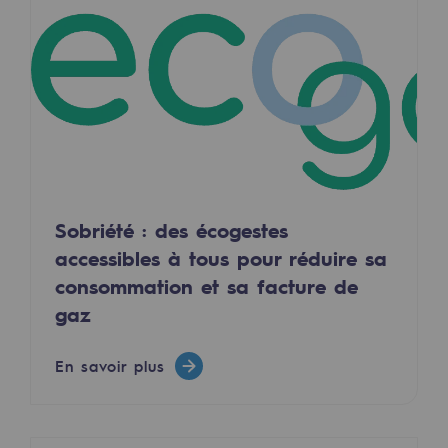
Territorial
Engagements auprès des territoires
Social
Social
Notre investissement dans les compéte
Sobriété : des écogestes
Inclusion
accessibles à tous pour réduire sa
Mixité et égalité Femme-Homme
consommation et sa facture de
gaz
QVCT
Sécurité
En savoir plus
Sécurité
PARI 2035, le programme de sécurité