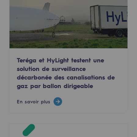
Décarbonation : une priorité
Limitation des émissions atmosphériques
Gestion de l'énergie
Préservation de la biodiversité
Gestion des impacts
Teréga et HyLight testent une
solution de surveillance
Responsabilité sociale et territoriale
décarbonée des canalisations de
Responsabilité sociale et territoria
gaz par ballon dirigeable
Energiz Mouv
En savoir plus
Energiz Mouv
Le programme social et territorial de 
Territorial