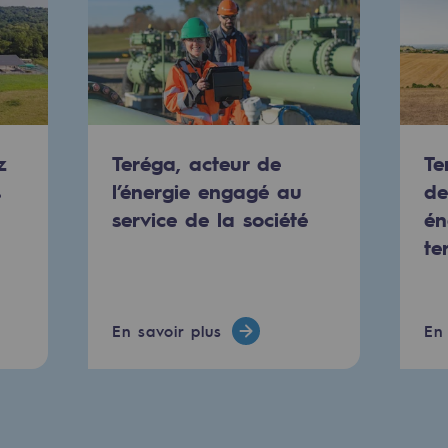
z
Teréga, acteur de
Te
s
l’énergie engagé au
de
service de la société
én
te
uvelables et bas carbone
En savoir plus
En 