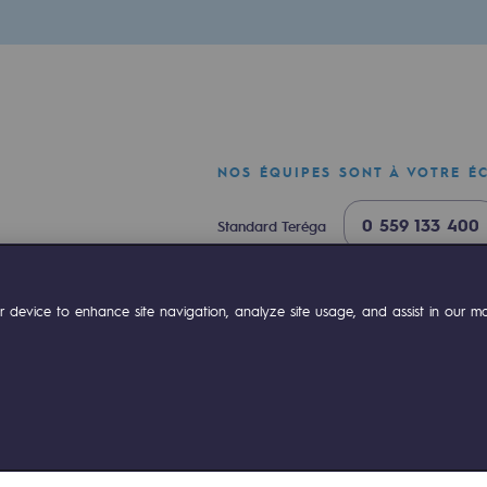
NOS ÉQUIPES SONT À VOTRE É
0 559 133 400
Standard Teréga
0 800 028 800
Urgence gaz
mentale
ok
Linkedin
Compte Youtube
 device to enhance site navigation, analyze site usage, and assist in our mar
ponsabilité environnementale
ériques