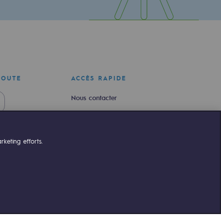
COUTE
ACCÈS RAPIDE
Nous contacter
Nous rejoindre
Newsroom
keting efforts.
Règlementation
Portail client