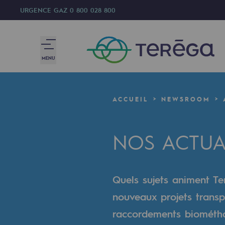
URGENCE GAZ
0 800 028 800
MENU
Nous sommes
ACCUEIL
NEWSROOM
Nous sommes
NOS ACTUA
80 ans d'histoire
Teréga
Quels sujets animent Ter
Teréga
nouveaux projets transp
Accélérateur de la transition éner
raccordements biométhan