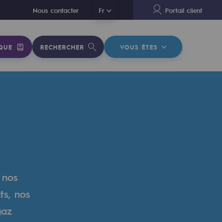
En
Nous contacter
Fr
Portail client
QUE
RECHERCHER
VOUS ÊTES
 nos
ts, nos
gaz