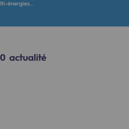
i-énergies...
verte
ive et ouverte
0
actualité