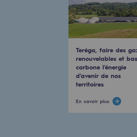
Méthanation
Captage de CO2
Nouveaux usages
Concertations CH4, H2 et CO2
Teréga, faire des ga
renouvelables et ba
Espace pédagogique
carbone l'énergie
Espace pédagogique
d'avenir de nos
territoires
2050 : un monde d’énergies reno
En savoir plus
Objectif Hydrogène
CCUS Objectif Zéro CO2
Objectif Biométhane