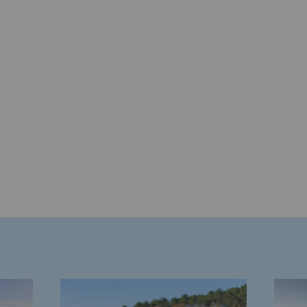
rables
océdés durables
n hydrothermale