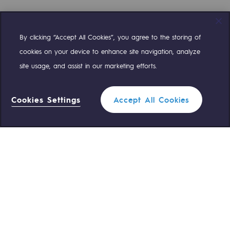
By clicking “Accept All Cookies”, you agree to the storing of
Compte Twitter
Compte Facebook
Compte Linkedin
Compte Youtube
cookies on your device to enhance site navigation, analyze
site usage, and assist in our marketing efforts.
NOS ÉQUIPES SONT À VOTRE ÉCOUTE
Cookies Settings
Accept All Cookies
0 559 133 400
Standard Teréga
Filtrer
0 800 028 800
Urgence gaz
FERMER
ACCÈS RAPIDE
Nous contacter
Règlementation
Nous rejoindre
Portail client