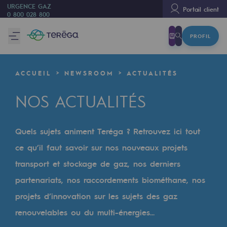
URGENCE GAZ
Portail client
0 800 028 800
PROFIL
Nous sommes
Nous sommes
ACCUEIL
NEWSROOM
ACTUALITÉS
80 ans d'histoire
NOS ACTUALITÉS
Teréga
Teréga
Quels sujets animent Teréga ? Retrouvez ici tout
Accélérateur de la transition énergétique
ce qu’il faut savoir sur nos nouveaux projets
Un réseau local et européen
transport et stockage de gaz, nos derniers
partenariats, nos raccordements biométhane, nos
Une organisation adaptative et ouverte
projets d’innovation sur les sujets des gaz
Une organisation adaptative et o
renouvelables ou du multi-énergies...