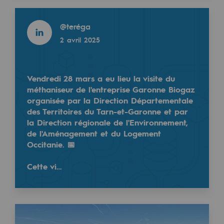
2050 : un monde d’énergies renouvelabl
Read more
@
teréga
Objectif Hydrogène
2 avril 2025
CCUS Objectif Zéro CO2
Objectif Biométhane
Vendredi 28 mars a eu lieu la visite du
méthaniseur de l'entreprise Garonne Biogaz
Le Labo
organisée par la Direction Départementale
des Territoires du Tarn-et-Garonne et par
Acteur engagé
la Direction régionale de l'Environnement,
Acteur engagé
de l'Aménagement et du Logement
Occitanie. 📅
Ambition RSE
Cette vi…
Responsabilité environnementale
Responsabilité environnementale
BE POSITIF, le programme de responsabi