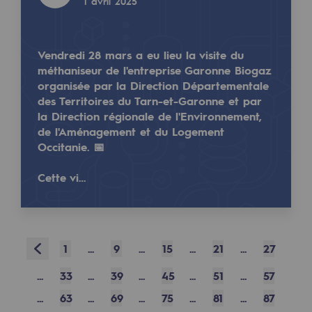
1 avril 2025
Sécurité et cybersécurité
Santé et sécurité au travail
Vendredi 28 mars a eu lieu la visite du
méthaniseur de l'entreprise Garonne Biogaz
Sécurité industrielle
organisée par la Direction Départementale
des Territoires du Tarn-et-Garonne et par
Gouvernance responsable
la Direction régionale de l'Environnement,
de l'Aménagement et du Logement
Gouvernance responsable
Occitanie. 📅
CADRE, le programme gouvernance
Cette vi…
Organisation
Éthique et conformité
Prev
1
...
9
...
15
...
21
...
27
Achats responsables
...
33
...
39
...
45
...
51
...
57
Fonds de dotation
...
63
...
69
...
75
...
81
...
87
Fonds de dotation