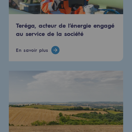
Hydrogène
Hydrogène
Teréga, acteur de l’énergie engagé
Hydrogène : Enjeux et opportunités
au service de la société
Production d'hydrogène
En savoir plus
Transport d'hydrogène
Stockage d'hydrogène
Projet HySoW
Projet H2med
Appel à Manifestation d'Intérêt H2 et C
Cartographie du réseau
Stratégie & Innovation