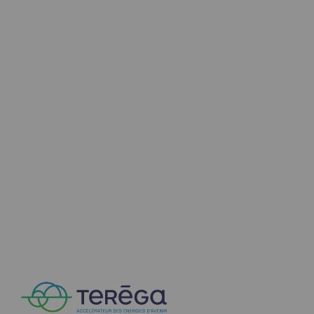
Communiqués de presse
Actualités
Documentation
Evénements
L'édito Teréga
Les actions soutenues par Teréga