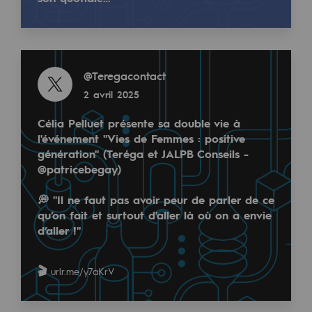
Les énergies d'avenir
Notre vision
Read more
Gaz renouvelables et procédés durables
@
Teregacontact
Gaz renouvelables et procédés d
2 avril 2025
Pyrogazéification et gazéification hydro
Célia Pelluet présente sa double vie à
l'événement "Vies de Femmes : positive
Méthanation
génération" (Teréga et JALPB Conseils -
@patricebegay)
Captage de CO2
💭 "Il ne faut pas avoir peur de parler de ce
Nouveaux usages
qu’on fait et surtout d'aller là où on a envie
d’aller !"
Concertations CH4, H2 et CO2
Espace pédagogique
🎬
urlr.me/y7aKrV
Espace pédagogique