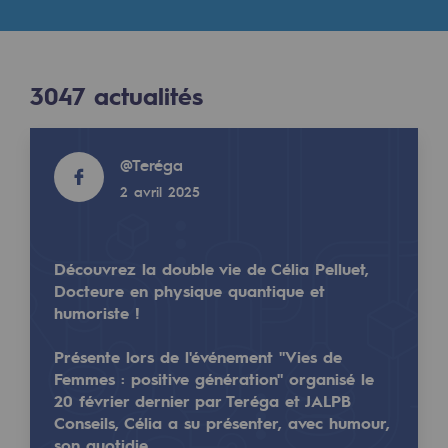
Digitalisation
Transversalité et Collaboratif
Notre culture et nos valeurs
3047
actualités
Une organisation certifiée
Read more
@
Teréga
Notre organisation
2 avril 2025
Notre organisation
Gouvernance
Découvrez la double vie de Célia Pelluet,
Indicateurs
Docteure en physique quantique et
humoriste !
Publications institutionnelles
Présente lors de l'événement "Vies de
Où nous trouver
Femmes : positive génération" organisé le
20 février dernier par Teréga et JALPB
Les énergies d'avenir
Conseils, Célia a su présenter, avec humour,
son quotidie…