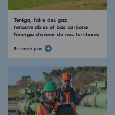
Raccordement au réseau de gaz
Stockage de gaz
Teréga, faire des gaz
Stockage de gaz
renouvelables et bas carbone
l'énergie d'avenir de nos territoires
Savoir-faire
Projet type
En savoir plus
Infrastructures historiques
Biométhane
Biométhane
Biométhane : Enjeux et opportunités
Qu'est-ce que la méthanisation ?
Teréga, partenaire de référence sur le 