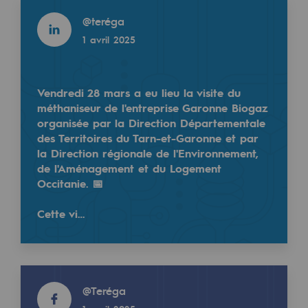
Read more
Territorial
@
teréga
1 avril 2025
Engagements auprès des territoires
Social
Vendredi 28 mars a eu lieu la visite du
Social
méthaniseur de l'entreprise Garonne Biogaz
organisée par la Direction Départementale
Notre investissement dans les compéte
des Territoires du Tarn-et-Garonne et par
la Direction régionale de l'Environnement,
Inclusion
de l'Aménagement et du Logement
Occitanie. 📅
Mixité et égalité Femme-Homme
Cette vi…
QVCT
Sécurité
Sécurité
Read more
@
Teréga
PARI 2035, le programme de sécurité