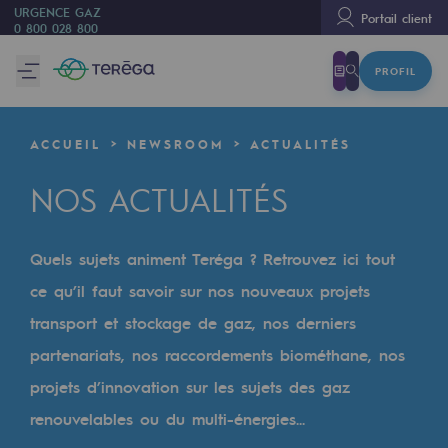
URGENCE GAZ
Portail client
0 800 028 800
PROFIL
Nous sommes
Nous sommes
ACCUEIL
NEWSROOM
ACTUALITÉS
80 ans d'histoire
NOS ACTUALITÉS
Teréga
Teréga
Quels sujets animent Teréga ? Retrouvez ici tout
Accélérateur de la transition énergétique
ce qu’il faut savoir sur nos nouveaux projets
Un réseau local et européen
transport et stockage de gaz, nos derniers
partenariats, nos raccordements biométhane, nos
Une organisation adaptative et ouverte
projets d’innovation sur les sujets des gaz
Une organisation adaptative et o
renouvelables ou du multi-énergies...