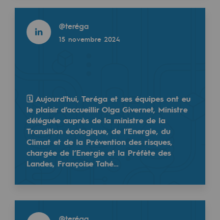
2050 : un monde d’énergies renouvelabl
Read more
@
teréga
Objectif Hydrogène
15 novembre 2024
CCUS Objectif Zéro CO2
Objectif Biométhane
Le Labo
🗓 Aujourd'hui, Teréga et ses équipes ont eu
le plaisir d'accueillir Olga Givernet, Ministre
Acteur engagé
déléguée auprès de la ministre de la
Acteur engagé
Transition écologique, de l’Energie, du
Climat et de la Prévention des risques,
chargée de l’Energie et la Préfète des
Ambition RSE
Landes, Françoise Tahé…
Responsabilité environnementale
Responsabilité environnementale
Read more
BE POSITIF, le programme de responsabi
@
teréga