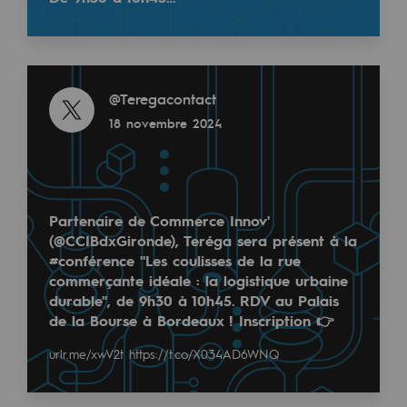
Les énergies d'avenir
Notre vision
Read more
Gaz renouvelables et procédés durables
@
Teregacontact
Gaz renouvelables et procédés d
18 novembre 2024
Pyrogazéification et gazéification hydro
Méthanation
Partenaire de Commerce Innov'
Captage de CO2
(@CCIBdxGironde), Teréga sera présent à la
#conférence "Les coulisses de la rue
Nouveaux usages
commerçante idéale : la logistique urbaine
durable", de 9h30 à 10h45. RDV au Palais
Concertations CH4, H2 et CO2
de la Bourse à Bordeaux ! Inscription 👉
Espace pédagogique
urlr.me/xwV2t
https://t.co/X034AD6WNQ
Espace pédagogique