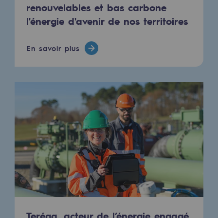
Raccordement au réseau de gaz
renouvelables et bas carbone
l'énergie d'avenir de nos territoires
Stockage de gaz
Stockage de gaz
En savoir plus
Savoir-faire
Projet type
Infrastructures historiques
Biométhane
Biométhane
Biométhane : Enjeux et opportunités
Qu'est-ce que la méthanisation ?
Teréga, partenaire de référence sur le 
Teréga, acteur de l’énergie engagé