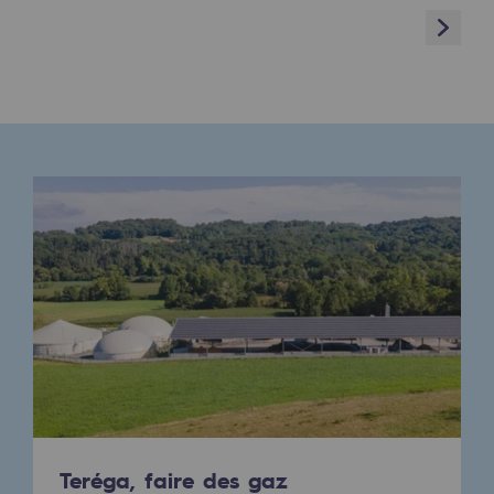
Next
Présentation du fonds de dotation
Gouvernance du fonds de dotation et po
Soumettre un projet
Nos activités
Nos activités
Transport de gaz
Transport de gaz
Savoir-faire
Projet type
Exploitation du réseau de gaz
Teréga, faire des gaz