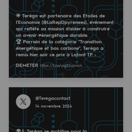
Territorial
🌟 Teréga est partenaire des Etoiles de
Engagements auprès des territoires
l'Economie (@LaRepDpyrenees), événement
qui reflète sa mission d'aider à construire
Social
un avenir #énergétique durable.
🏆 Parrain de la catégorie "Transition
Social
énergétique et bas carbone", Teréga a
remis hier soir ce prix à Lafont TP -
Notre investissement dans les compéte
DEMETER
https://t.co/yigSSuzws4
Inclusion
Mixité et égalité Femme-Homme
Read more
QVCT
@
Teregacontact
Sécurité
14 novembre 2024
Sécurité
PARI 2035, le programme de sécurité
🌍💧 Teréga se mobilise pour la