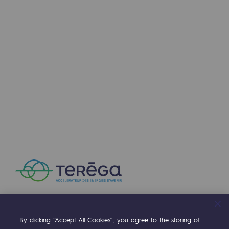
Communiqués de presse
Actualités
Documentation
Evénements
L'édito Teréga
Les actions soutenues par Teréga
By clicking “Accept All Cookies”, you agree to the storing of
Compte Twitter
Compte Facebook
Compte Linkedin
Compte Youtube