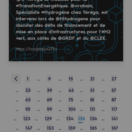
#TransitionEnergétique. @wrahain,
Sécurité et cybersécurité
Spécialiste #Hydrogène chez Teréga, est
intervenu lors de @HHydrogene pour
Santé et sécurité au travail
discuter des défis de financement et de
mise en place d'infrastructures pour l’#H2
Sécurité industrielle
vert, aux côtés de @GRDF et du @CLEE.
Gouvernance responsable
https://t.co/plaJysQTPu
Gouvernance responsable
CADRE, le programme gouvernance
Prev
1
...
9
...
15
...
21
...
27
Organisation
...
33
...
39
...
45
...
51
...
57
Éthique et conformité
...
63
...
69
...
75
...
81
...
87
Achats responsables
...
93
...
99
...
105
...
111
...
117
...
123
...
129
...
134
135
136
...
141
Fonds de dotation
...
147
...
153
...
159
...
165
...
167
Fonds de dotation