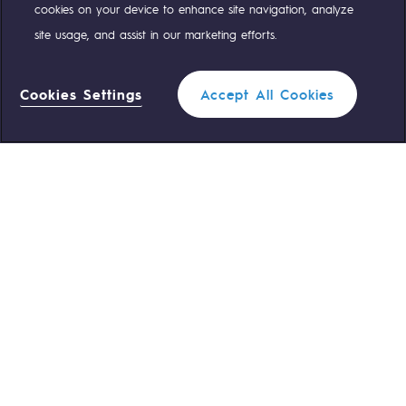
cookies on your device to enhance site navigation, analyze
site usage, and assist in our marketing efforts.
NOS ÉQUIPES SONT À VOTRE ÉCOUTE
Cookies Settings
Accept All Cookies
0 559 133 400
Standard Teréga
Filtrer
0 800 028 800
Urgence gaz
FERMER
ACCÈS RAPIDE
Nous contacter
Règlementation
Nous rejoindre
Portail client
Newsroom
Données personnelles
Mentions légales