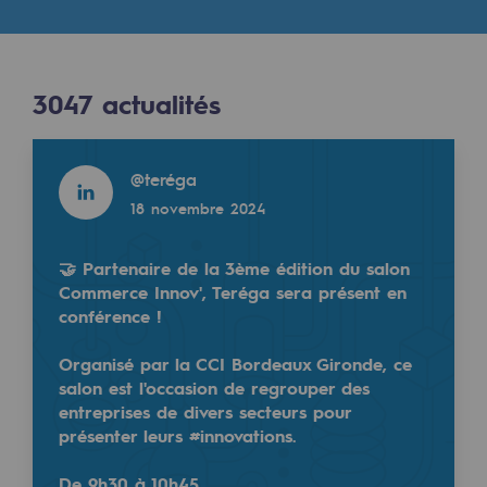
Digitalisation
Transversalité et Collaboratif
Notre culture et nos valeurs
3047
actualités
Une organisation certifiée
Read more
@
teréga
Notre organisation
18 novembre 2024
Notre organisation
Gouvernance
🤝 Partenaire de la 3ème édition du salon
Commerce Innov', Teréga sera présent en
Indicateurs
conférence !
Publications institutionnelles
Organisé par la CCI Bordeaux Gironde, ce
salon est l'occasion de regrouper des
Où nous trouver
entreprises de divers secteurs pour
présenter leurs #innovations.
Les énergies d'avenir
De 9h30 à 10h45…