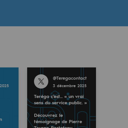
Read more
@
Teregacontact
2025
3 décembre 2025
Teréga c’est… « un vrai
sens du service public. »
Découvrez le
n
témoignage de Pierre
Tourne-Porteteny,