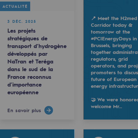
ACTUALITÉ
📍 Meet the H2med
3 DÉC. 2025
Corridor today &
Les projets
tomorrow at the
stratégiques de
#PCIEnergyDays in
ne développés par NaTran et Teréga dans le sud de 
Brussels, bringing
transport d’hydrogène
together administra
développés par
regulators, grid
NaTran et Teréga
operators, and proj
dans le sud de la
promoters to discus
France reconnus
future of European
orridor today & tomorrow at the #PCIEnergyDays in Brusse
📍 Meet the H2med Corridor today & tomorr
d’importance
energy infrastructu
européenne
uvelables et bas carbone
 to welcome Mr. Commissi…
🤝 We were honored to welcome Mr. Comm
🤝 We were honore
welcome Mr…
En savoir plus
Read more
@
teréga
Read more
Read more