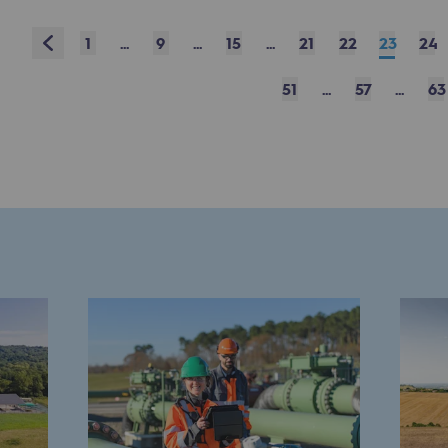
13
14
15
16
17
18
19
20
31
32
33
34
35
36
37
38
Prev
1
...
9
...
15
...
21
22
23
24
res
49
50
51
52
53
54
55
56
51
...
57
...
63
67
68
69
70
71
72
73
74
77
78
79
80
81
82
83
84
Next
compétences