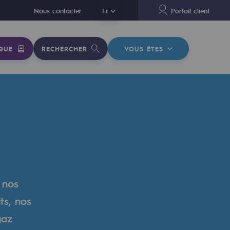
En
Nous contacter
Fr
Portail client
QUE
RECHERCHER
VOUS ÊTES
 nos
ts, nos
gaz