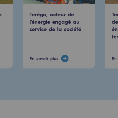
urité
z
Teréga, acteur de
Te
s
l’énergie engagé au
de
service de la société
én
te
En savoir plus
En 
e
nce