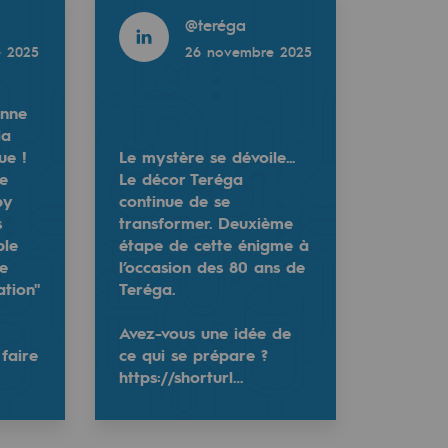
@
teréga
 2025
26 novembre 2025
onne
la
ue !
Le mystère se dévoile...
re
Le décor Teréga
by
continue de se
s
transformer. Deuxième
ble
étape de cette énigme à
e
l’occasion des 80 ans de
r. Deuxième étape de cette énigme à l’occasion des 80 an
ation"
Teréga.
 sera bientôt levé.
Avez-vous une idée de
ensemble de notre écosystème "Recherche & Innovation" (aca
 faire
ce qui se prépare ?
https://shorturl…