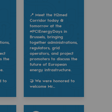
📍 Meet the H2med
Corridor today &
tomorrow at the
#PCIEnergyDays in
la France reconnus d’importance européenne
Brussels, bringing
tions,
together administrations,
regulators, grid
ect
operators, and project
s the
promoters to discuss the
future of European
ls, bringing together administrations, regulators, grid o
ow at the #PCIEnergyDays in Brussels, bringing together 
re.
energy infrastructure.
issi…
d to
🤝 We were honored to
welcome Mr…
Read more