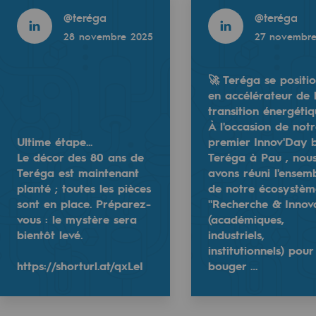
 2025
26 novembre 2025
@
teréga
@
teréga
28 novembre 2025
27 novembre
🚀 Teréga se positi
en accélérateur de 
transition énergétiq
e
À l'occasion de not
erritoriale
Ultime étape...
premier Innov'Day 
Le décor des 80 ans de
Teréga à Pau , nou
Teréga est maintenant
avons réuni l'ensem
Le mystère se dévoile...
planté ; toutes les pièces
de notre écosystèm
Le décor Teréga continue de se transforme
sont en place. Préparez-
"Recherche & Innov
outes les pièces sont en place. Préparez-vous : le mystère
vous : le mystère sera
(académiques,
nne en accélérateur de la transition énergétique !
Avez-vous une idée de ce qui se prépare ?
bientôt levé.
industriels,
re premier Innov'Day by Teréga à Pau , nous avons réuni l'
https://shorturl.at/Q…
al de Teréga
institutionnels) pour
https://shorturl.at/qxLeI
bouger …