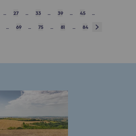
...
27
...
33
...
39
...
45
...
Next
...
69
...
75
...
81
...
84