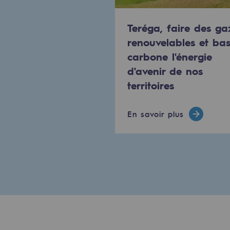
PARI 2035, le programme de séc
Teréga, faire des ga
Sécurité et cybersécurité
renouvelables et ba
carbone l'énergie
Santé et sécurité au travail
d'avenir de nos
Sécurité industrielle
territoires
Gouvernance responsable
En savoir plus
Gouvernance responsabl
CADRE, le programme gouverna
Organisation
Éthique et conformité
Achats responsables