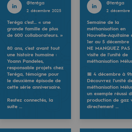
2025
1 décembre 2025
@
teréga
@
teréga
2 décembre 2025
2 décembre 
Teréga c’est… « une
Semaine de la
grande famille de plus
méthanisation en
de 600 collaborateurs. »
Nouvelle-Aquitaine 
1er au 5 décembre
80 ans, c'est avant tout
NE MANQUEZ PAS :
une histoire humaine :
visite de l'unité de
Yoann Pandeles,
méthanisation Mélus
responsable projets chez
aborateurs. »
Teréga c’est… « un vrai sens du service publ
Teréga, témoigne pour
📅 4 décembre à 9h
anisation en Nouvelle-Aquitaine du 1er au 5 décembre
mentale
le deuxième épisode de
Découvrez l'unité d
Pandeles, responsable projets chez Teréga, témoigne pour l
 visite de l'unité de méthanisation Mélusine !
80 ans de partenariat et de confiance : P
cette série anniversaire.
méthanisation Mélus
un exemple réussi 
0 : Découvrez l'unité de méthanisation Mélusine, un exem
Première capsule de la série pour découvr
ponsabilité environnementale
Restez connectés, la
production de gaz 
suite …
directement …
Read more
ériques
@
teréga
Read more
Read more