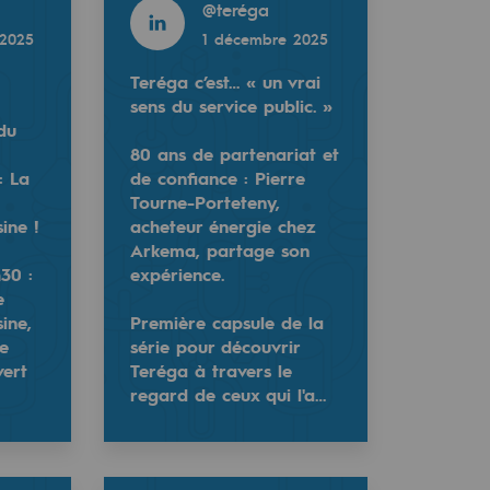
@
teréga
2025
1 décembre 2025
Teréga c’est… « un vrai
sens du service public. »
du
80 ans de partenariat et
 La
de confiance : Pierre
Tourne-Porteteny,
ine !
acheteur énergie chez
Arkema, partage son
ic. »
30 :
expérience.
e
e deuxième épisode de cette série anniversaire.
ierre Tourne-Porteteny, acheteur énergie chez Arkema, par
ine,
Première capsule de la
de
série pour découvrir
ple réussi de production de gaz vert directement injec…
ir Teréga à travers le regard de ceux qui l'accomp…
vert
Teréga à travers le
regard de ceux qui l'a…
Read more