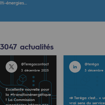
i-énergies...
verte
ive et ouverte
3047
actualités
Read more
Read more
@
Teregacontact
@
teréga
3 décembre 2025
3 décembre 
Read more
Excellente nouvelle pour
@
Teregacontact
la #transitionénergétique
📣 Teréga c’est… « u
2025
3 décembre 2025
! La Commission
vrai sens du service
européenne intègre nos