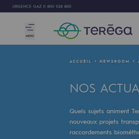
URGENCE GAZ
0 800 028 800
MENU
Nous sommes
ACCUEIL
NEWSROOM
Nous sommes
NOS ACTUA
80 ans d'histoire
Teréga
Quels sujets animent Ter
Teréga
nouveaux projets transp
Accélérateur de la transition éner
raccordements biométhan