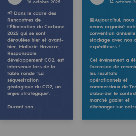
16 octobre 2025
14 octobre 
025
14 octobre 2025
📢 Dans le cadre des
Rencontres de
📅Aujourd'hui, nous
l’Élimination du Carbone
avons organisé not
2025 qui se sont
convention annuelle
déroulées hier et avant-
stockage avec nos c
hier, Mallorie Navarre,
expéditeurs !
e
Responsable
erritoriale
développement CO2, est
Cet événement a ét
intervenue lors de la
l'occasion de reveni
table ronde "La
les résultats
séquestration
opérationnels et
géologique du CO2, un
commerciaux de Te
rbone 2025 qui se sont déroulées hier et avant-hier, Mall
 avons organisé notre convention annuelle stockage avec no
📅 Aujourd'hui, nous avons organisé notre 
enjeu stratégique".
d'aborder le contex
marché gazier et
 l'occasion de revenir sur les résultats opérationnels et
Cet événement a été l'occasion de revenir 
al de Teréga
Durant son…
d'échanger sur notr