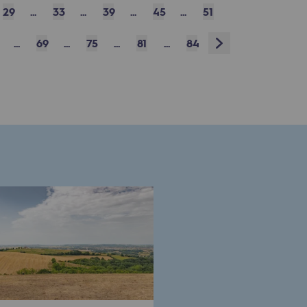
29
...
33
...
39
...
45
...
51
Next
...
69
...
75
...
81
...
84