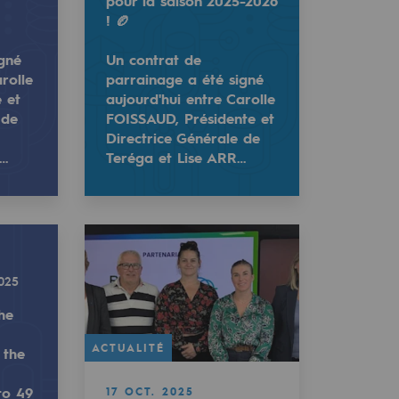
pour la saison 2025-2026
! 🏉
igné
Un contrat de
rolle
parrainage a été signé
e et
aujourd'hui entre Carolle
 de
FOISSAUD, Présidente et
Directrice Générale de
n…
Teréga et Lise ARR…
gby Féminin pour la saison 2025-2026 ! 🏉
rtenaire du Lons Section Paloise Rugby Féminin (Les Lionsoi
idente et Directrice Générale de Teréga et Lise Arricastre
urd'hui entre Carolle FOISSAUD, Présidente et Directrice
025
he
ACTUALITÉ
 the
to 49
17 OCT. 2025