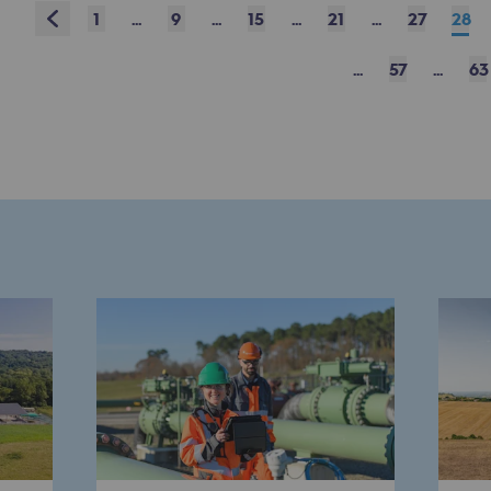
13
14
15
16
17
18
19
20
Prev
1
...
9
...
15
...
21
...
27
28
31
32
33
34
35
36
37
38
res
...
57
...
63
49
50
51
52
53
54
55
56
67
68
69
70
71
72
73
74
77
78
79
80
81
82
83
84
Next
compétences