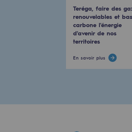
PARI 2035, le programme de séc
Teréga, faire des ga
renouvelables et ba
Sécurité et cybersécurité
carbone l'énergie
d'avenir de nos
Santé et sécurité au travail
territoires
Sécurité industrielle
En savoir plus
Gouvernance responsable
Gouvernance responsabl
CADRE, le programme gouverna
Organisation
Éthique et conformité
Achats responsables