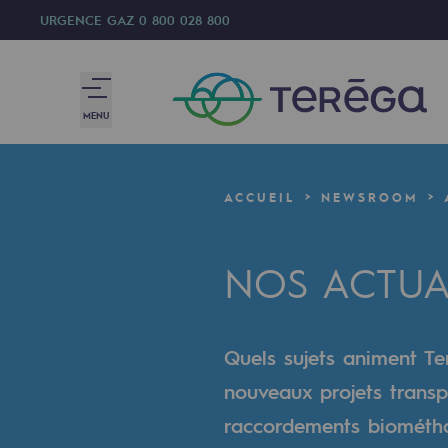
URGENCE GAZ
0 800 028 800
MENU
Nous sommes
ACCUEIL
NEWSROOM
Nous sommes
NOS ACTUA
80 ans d'histoire
Teréga
Quels sujets animent Ter
Teréga
nouveaux projets transp
Accélérateur de la transition éner
raccordements biométhan