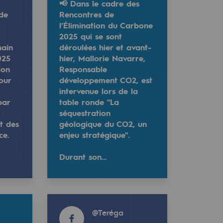
📢 Dans le cadre des
 de
Rencontres de
l’Élimination du Carbone
2025 qui se sont
hain
déroulées hier et avant-
025
hier, Mallorie Navarre,
lon
Responsable
our
développement CO2, est
intervenue lors de la
par
table ronde "La
séquestration
t des
géologique du CO2, un
ce.
enjeu stratégique".
u territoire organisé par Placéco Béarn, Sud Ouest et Mouv
olutions RSE pour les entreprises du territoire organisé p
nation du Carbone 2025 qui se sont déroulées hier et avan
Durant son…
Read more
@
Teréga