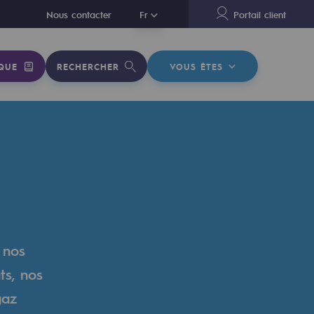
En
Nous contacter
Fr
Portail client
QUE
RECHERCHER
VOUS ÊTES
 nos
ts, nos
gaz