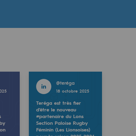
Read more
@
teréga
2025
18 octobre 2025
Teréga est très fier
d'être le nouveau
s
#partenaire du Lons
gby
Section Paloise Rugby
son
Féminin (Les Lionsoises)