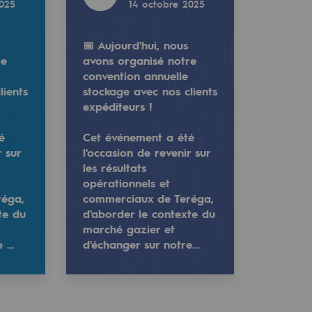
2025
14 octobre 2025
📅 Aujourd'hui, nous
re
avons organisé notre
convention annuelle
lients
stockage avec nos clients
expéditeurs !
é
Cet événement a été
r sur
l'occasion de revenir sur
les résultats
opérationnels et
réga,
commerciaux de Teréga,
orie Navarre, Responsable développement CO2, est interven
s clients expéditeurs !
convention annuelle stockage avec nos clients expéditeurs 
te du
d'aborder le contexte du
marché gazier et
 commerciaux de Teréga, d'aborder le contexte du marché g
sur les résultats opérationnels et commerciaux de Teréga,
e …
d'échanger sur notre…