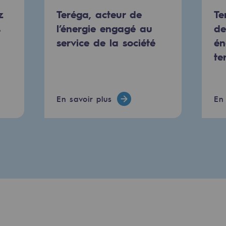
urité
z
Teréga, acteur de
Te
s
l’énergie engagé au
de
service de la société
én
te
En savoir plus
En 
e
nce