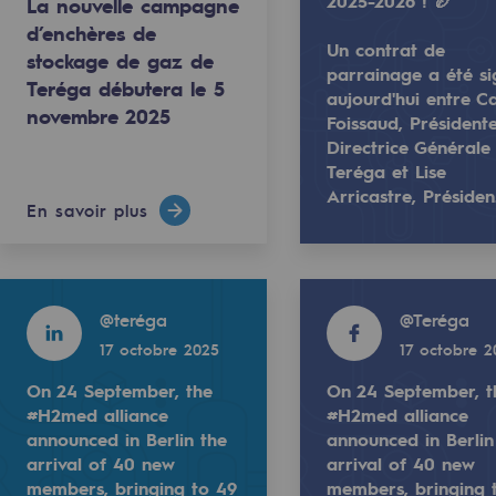
2025-2026 ! 🏉
La nouvelle campagne
d’enchères de
Un contrat de
stockage de gaz de
parrainage a été s
Teréga débutera le 5
aujourd'hui entre Ca
novembre 2025
Foissaud, Président
e gaz de Teréga débutera le 5 novembre 2025
Directrice Générale
Teréga et Lise
Arricastre, Préside
En savoir plus
r d'être le nouveau #partenaire du Lons Section Paloise Ru
Teréga est très fier d'être le nouveau #pa
Read more
Read more
@
teréga
@
Teréga
inage a été signé aujourd'hui entre Carolle Foissaud, Prés
Un contrat de parrainage a été signé aujo
17 octobre 2025
17 octobre 2
rables
On 24 September, the
On 24 September, t
océdés durables
#H2med alliance
#H2med alliance
announced in Berlin the
announced in Berlin
arrival of 40 new
arrival of 40 new
n hydrothermale
025
members, bringing to 49
members, bringing 