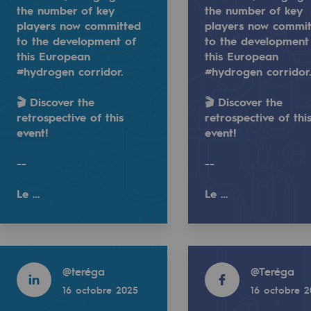
the number of key
the number of key
players now committed
players now commi
to the development of
to the development
ACTUALITÉ
this European
this European
#hydrogen corridor.
#hydrogen corridor
17 OCT. 2025
Teréga soutient le Lons Section Paloi
🎬 Discover the
🎬 Discover the
retrospective of this
retrospective of thi
rlin the arrival of 40 new members, bringing to 49 the 
he #H2med alliance announced in Berlin the arrival of 40
event!
event!
ospective of this event!
--
--
Le …
Le …
uvelables et bas carbone
En savoir plus
Read more
Read more
@
teréga
@
Teréga
Read more
16 octobre 2025
16 octobre 
@
teréga