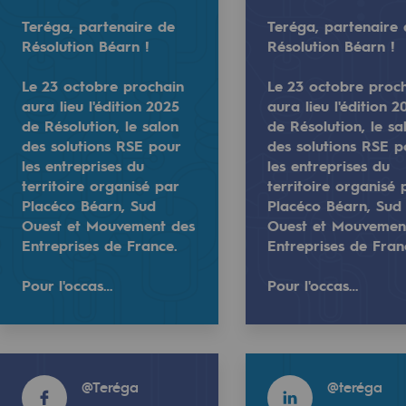
025
16 octobre 2025
Teréga, partenaire de
Teréga, partenaire
Résolution Béarn !
Résolution Béarn !
Le 23 octobre prochain
Le 23 octobre proc
aura lieu l'édition 2025
aura lieu l'édition 2
de Résolution, le salon
de Résolution, le sa
des solutions RSE pour
des solutions RSE p
les entreprises du
les entreprises du
territoire organisé par
territoire organisé 
Placéco Béarn, Sud
Placéco Béarn, Sud
de Résolution Béarn !
Ouest et Mouvement des
Ouest et Mouvemen
Entreprises de France.
Entreprises de Fran
mentale
olution, le salon des solutions RSE pour les entreprises d
ain aura lieu l'édition 2025 de Résolution, le salon des s
📢 Dans le cadre des Rencontres de l’Élimi
Pour l'occas…
Pour l'occas…
Durant son inte…
ponsabilité environnementale
Read more
Read more
Read more
ériques
@
Teréga
@
teréga
@
Teréga