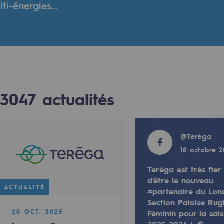
i-énergies...
verte
ive et ouverte
3047
actualités
Read more
@
Teréga
18 octobre 
Teréga est très fier
d'être le nouveau
Read more
ACTUALITÉ
#partenaire du Lon
@
teréga
Section Paloise Ru
025
18 octobre 2025
20 OCT. 2025
Féminin pour la sai