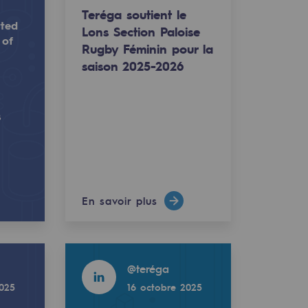
Teréga soutient le
tted
Lons Section Paloise
 of
Rugby Féminin pour la
saison 2025-2026
.
se Rugby Féminin pour la saison 2025-2026
s
number of key players now committed to the development 
 new members, bringing to 49 the number of key players 
En savoir plus
Read more
@
teréga
2025
16 octobre 2025