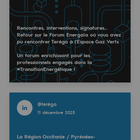
Territorial
Engagements auprès des territoires
Rencontres, interventions, signatures...
Retour sur le Forum Energaïa où vous avez
Social
pu rencontrer Teréga à l'Espace Gaz Verts
Social
Un forum enrichissant pour les
Avec un investissement de 154 M€ pour un chiffre d
Notre investissement dans les compéte
professionnels engagés dans la
#TransitionEnergétique !
Inclusion
Tout savoir sur l'année 2024 de Teréga avec le Ra
Mixité et égalité Femme-Homme
Read more
QVCT
@
teréga
Read more
Sécurité
11 décembre 2025
@
Teregacontact
5 juin 2025
Sécurité
La Région Occitanie / Pyrénées-
PARI 2035, le programme de sécurité