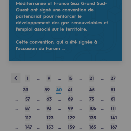
Méditerranée et France Gaz Grand Sud-
Sécurité et cybersécurité
Ouest ont signé une convention de
partenariat pour renforcer le
Santé et sécurité au travail
développement des gaz renouvelables et
l’emploi associé sur le territoire.
Sécurité industrielle
Teréga réaffirme ses fondamentaux et se tourne rés
Cette convention, qui a été signée à
Voilà le message qui a été porté lors de la confére
l'occasion du Forum …
Gouvernance responsable
✔ Les résultats 2024 soutiennent la transformatio
Gouvernance responsable
CADRE, le programme gouvernance
Prev
1
...
9
...
15
...
21
...
27
Read more
Organisation
@
Teréga
...
33
...
39
40
41
...
45
...
51
Éthique et conformité
5 juin 2025
...
57
...
63
...
69
...
75
...
81
Achats responsables
...
87
...
93
...
99
...
105
...
111
...
117
...
123
...
129
...
135
...
141
Fonds de dotation
...
147
...
153
...
159
...
165
...
167
Fonds de dotation