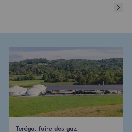
Next
Présentation du fonds de dotation
Gouvernance du fonds de dotation et po
Teréga réaffirme ses fondamentaux et se tourne rés
Soumettre un projet
Voilà ce qu'il faut retenir de la conférence de pre
Nos activités
Nos activités
Transport de gaz
Transport de gaz
Savoir-faire
Projet type
Exploitation du réseau de gaz
Teréga, faire des gaz