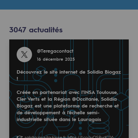
Digitalisation
Résultats
Transversalité et Collaboratif
Notre culture et nos valeurs
3047
actualités
3047
ACTUALITÉS
Une organisation certifiée
Read more
@
Teregacontact
Read more
Notre organisation
16 décembre 2025
@
Teregacontact
Notre organisation
6 juin 2025
Découvrez le site internet de Solidia Biogaz
Gouvernance
!
Indicateurs
Créée en partenariat avec l'INSA Toulouse,
Cler Verts et la Région @Occitanie, Solidia
Publications institutionnelles
Biogaz est une plateforme de recherche et
de développement à l'échelle semi-
Où nous trouver
industrielle située dans le Lauragais
🚜 Pour les Journées Nationales de l'agriculture, 
Les énergies d'avenir
👉
solidia.insa-toulouse.fr
https://t.co/iyOSRydC06