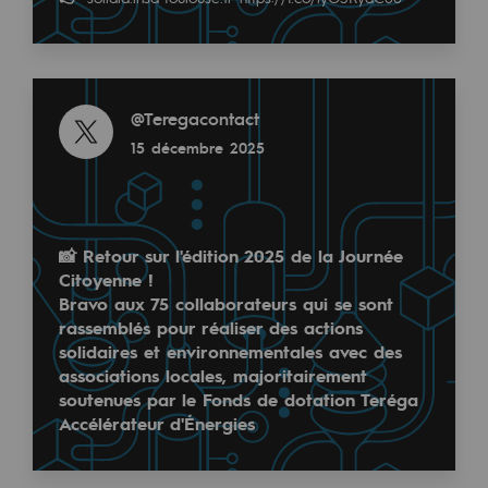
Les énergies d'avenir
Son témoignage 👉
urlr.me/p6SC3M
Notre vision
Read more
Gaz renouvelables et procédés durables
@
Teregacontact
Read more
Gaz renouvelables et procédés d
15 décembre 2025
@
Teréga
6 juin 2025
Pyrogazéification et gazéification hydro
Méthanation
📸 Retour sur l'édition 2025 de la Journée
Captage de CO2
Citoyenne !
Bravo aux 75 collaborateurs qui se sont
rassemblés pour réaliser des actions
Nouveaux usages
solidaires et environnementales avec des
Les Journées Nationales de l'Agriculture débutent au
Concertations CH4, H2 et CO2
associations locales, majoritairement
soutenues par le Fonds de dotation Teréga
Du 6 au 9 juin, plus de 1 000 événements sont organ
Espace pédagogique
Accélérateur d'Énergies
Espace pédagogique
🎬 A cette occasion, rencontrez Thomas Pagl…