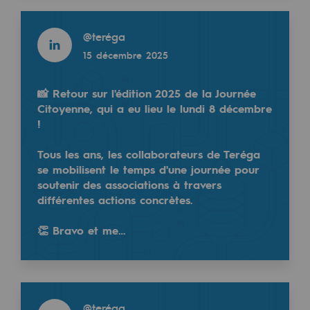
2050 : un monde d’énergies renouvelabl
Read more
@
teréga
Objectif Hydrogène
Read more
15 décembre 2025
@
teréga
CCUS Objectif Zéro CO2
5 juin 2025
Objectif Biométhane
📸 Retour sur l'édition 2025 de la Journée
Citoyenne, qui a eu lieu le lundi 8 décembre
!
Le Labo
Tous les ans, les collaborateurs de Teréga
Acteur engagé
se mobilisent le temps d'une journée pour
Acteur engagé
soutenir des associations à travers
différentes actions concrètes.
Ambition RSE
Teréga réaffirme ses fondamentaux et se tourne rés
👏 Bravo et me…
Responsabilité environnementale
Voilà ce qu'il faut retenir de la conférence de pre
Responsabilité environnementale
Read more
BE POSITIF, le programme de responsabi
@
teréga
Read more