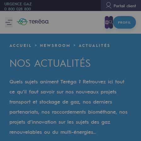
URGENCE GAZ
Portail client
0 800 028 800
PROFIL
Nous sommes
Nous sommes
ACCUEIL
NEWSROOM
ACTUALITÉS
80 ans d'histoire
NOS ACTUALITÉS
Teréga
Teréga
Quels sujets animent Teréga ? Retrouvez ici tout
Accélérateur de la transition énergétique
ce qu’il faut savoir sur nos nouveaux projets
Un réseau local et européen
transport et stockage de gaz, nos derniers
partenariats, nos raccordements biométhane, nos
Une organisation adaptative et ouverte
projets d’innovation sur les sujets des gaz
Une organisation adaptative et o
renouvelables ou du multi-énergies...