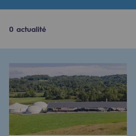
Digitalisation
Transversalité et Collaboratif
Notre culture et nos valeurs
0
actualité
Une organisation certifiée
Notre organisation
Notre organisation
Gouvernance
Indicateurs
Publications institutionnelles
Où nous trouver
Les énergies d'avenir