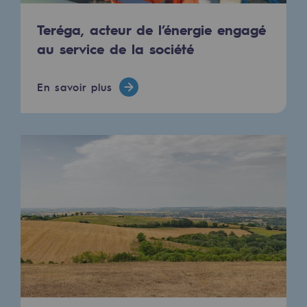
2050 : un monde d’énergies renouvelabl
Teréga, acteur de l’énergie engagé
Objectif Hydrogène
au service de la société
CCUS Objectif Zéro CO2
En savoir plus
Objectif Biométhane
Le Labo
Acteur engagé
Acteur engagé
Ambition RSE
Responsabilité environnementale
Responsabilité environnementale
BE POSITIF, le programme de responsabi