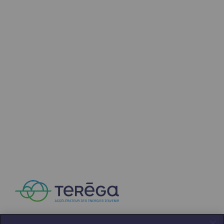
Territorial
Engagements auprès des territoires
Social
Social
Notre investissement dans les compéte
Inclusion
Mixité et égalité Femme-Homme
QVCT
Sécurité
Sécurité
PARI 2035, le programme de sécurité