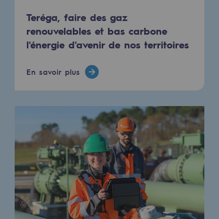
Les énergies d'avenir
Teréga, faire des gaz
Notre vision
renouvelables et bas carbone
l'énergie d'avenir de nos territoires
Gaz renouvelables et procédés durables
Gaz renouvelables et procédés d
En savoir plus
Pyrogazéification et gazéification hydro
Méthanation
Captage de CO2
Nouveaux usages
Concertations CH4, H2 et CO2
Espace pédagogique
Espace pédagogique