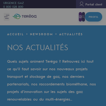
URGENCE GAZ
Portail client
0 800 028 800
PROFIL
Nous sommes
Nous sommes
ACCUEIL
NEWSROOM
ACTUALITÉS
80 ans d'histoire
NOS ACTUALITÉS
Teréga
Teréga
Quels sujets animent Teréga ? Retrouvez ici tout
Accélérateur de la transition énergétique
ce qu’il faut savoir sur nos nouveaux projets
Un réseau local et européen
transport et stockage de gaz, nos derniers
partenariats, nos raccordements biométhane, nos
Une organisation adaptative et ouverte
projets d’innovation sur les sujets des gaz
Une organisation adaptative et o
renouvelables ou du multi-énergies...