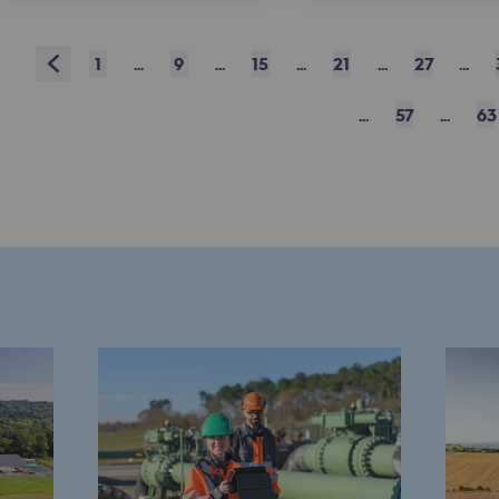
13
14
15
16
17
18
19
20
31
32
33
34
35
36
37
38
res
Prev
1
...
9
...
15
...
21
...
27
...
49
50
51
52
53
54
55
56
67
68
69
70
71
72
73
74
...
57
...
63
77
78
79
80
81
82
83
84
Next
compétences