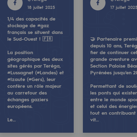
5
17 juillet 2025
18 juillet 2025
17 juillet 202
1/4 des capacités de
stockage de #gaz
français se situent dans
le Sud-Ouest ! 🇫🇷
🤝 Partenaire prem
depuis 10 ans, Teré
e
La position
fier de continuer ce
géographique des deux
grande aventure av
erritoriale
sites gérés par Teréga,
Section Paloise Béa
#Lussagnet (#Landes) et
Pyrénées jusqu'en 2
ent dans le Sud-Ouest ! 🇫🇷
#Izaute (#Gers), leur
confère un rôle majeur
Permettant de soul
éga, #Lussagnet (#Landes) et #Izaute (#Gers), leur confèr
um depuis 10 ans, Teréga est fier de continuer cette gran
🤝 Partenaire premium depuis 10 ans, Terég
au carrefour des
les ponts qui existe
échanges gaziers
entre le monde spor
ner les ponts qui existent entre le monde sportif et celui 
Ce partenariat est avant tout une histoir
européens.
et celui des énergie
al de Teréga
tout en contribuant
Le…
vit…