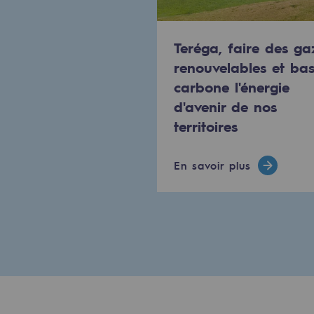
PARI 2035, le programme de séc
Sécurité et cybersécurité
Teréga, faire des ga
renouvelables et ba
Santé et sécurité au travail
carbone l'énergie
d'avenir de nos
Sécurité industrielle
territoires
Gouvernance responsable
En savoir plus
Gouvernance responsabl
CADRE, le programme gouverna
Organisation
Éthique et conformité
Achats responsables