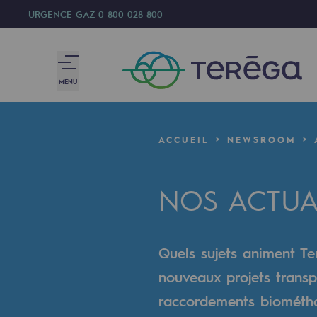
URGENCE GAZ
0 800 028 800
MENU
Nous sommes
ACCUEIL
NEWSROOM
Nous sommes
NOS ACTUA
80 ans d'histoire
Teréga
Quels sujets animent Ter
Teréga
nouveaux projets transp
Accélérateur de la transition éner
raccordements biométhan