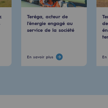
urité
z
Teréga, acteur de
Te
s
l’énergie engagé au
de
service de la société
én
te
En savoir plus
En 
e
nce