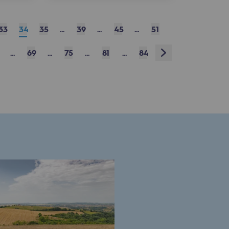
33
34
35
...
39
...
45
...
51
Next
...
69
...
75
...
81
...
84