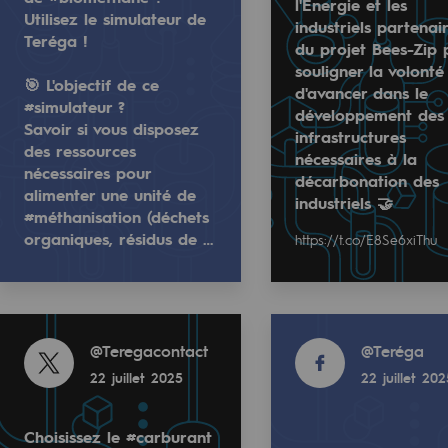
l'Energie et les
Utilisez le simulateur de
industriels partenai
Teréga !
du projet Bees-Zip 
souligner la volonté
🎯 L'objectif de ce
d'avancer dans le
#simulateur ?
développement des
Savoir si vous disposez
infrastructures
des ressources
nécessaires à la
nécessaires pour
décarbonation des
alimenter une unité de
industriels 🤝
#méthanisation (déchets
organiques, résidus de …
https://t.co/E8Se6xiThu
ométhane ? Utilisez le simulateur de Teréga !
📣 Retour sur la rencontre entre Marc Ferra
uvelables et bas carbone
r alimenter une unité de #méthanisation (déchets organique
 Ferracci, Ministre chargé de l'Industrie et de l'Energie 
Le projet Bees-Zip, lauréat de l'appel à pr
Read more
Read more
@
Teregacontact
@
Teréga
22 juillet 2025
22 juillet 20
Read more
@
Teregacontact
Choisissez le #carburant