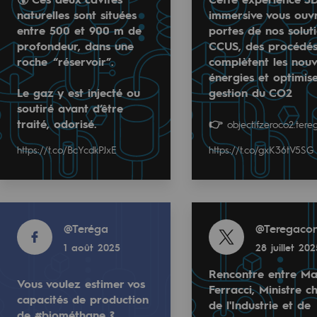
naturelles sont situées
immersive vous ouvr
entre 500 et 900 m de
portes de nos solut
profondeur, dans une
CCUS, des procédés
roche “réservoir”.
complètent les nouv
énergies et optimise
Le gaz y est injecté ou
gestion du CO2
soutiré avant d’être
traité, odorisé.
👉
objectifzeroco2.tereg
et et Izaute.
orme "Objectif Zéro CO2" pour tout savoir sur ce gaz et l
https://t.co/BcYcdkPJxE
https://t.co/gxK36tV5SG
et 900 m de profondeur, dans une roche “réservoir”.
 immersive vous ouvre les portes de nos solutions CCUS, d
Estimez vos capacités de #biométhane pour 
isé.
Utilisez le simulateur Teréga 👉
Read more
Read more
a.fr
https://t.co/gxK36tV5SG
https://t.co/BcYcdkPJxE
urlr.me/RkrXe
@
Teréga
@
Teregacon
rables
1 août 2025
28 juillet 20
océdés durables
Read more
Rencontre entre Ma
Vous voulez estimer vos
tact
@
Teréga
Ferracci, Ministre c
n hydrothermale
capacités de production
de l'Industrie et de
5
28 juillet 2025
de #biométhane ?