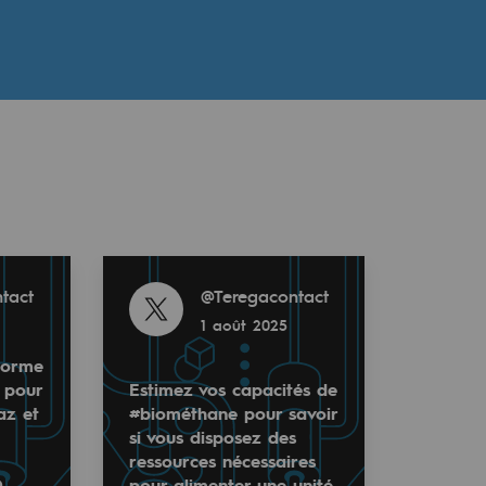
Read more
tact
@
Teregacontact
1 août 2025
forme
 pour
Estimez vos capacités de
az et
#biométhane pour savoir
si vous disposez des
ressources nécessaires
D
pour alimenter une unité