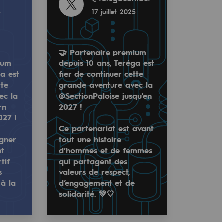
5
17 juillet 2025
🤝 Partenaire premium
ium
depuis 10 ans, Teréga est
ga est
fier de continuer cette
tte
grande aventure avec la
ec la
@SectionPaloise jusqu'en
rn
2027 !
027 !
Ce partenariat est avant
igner
tout une histoire
e un rôle majeur au carrefour des échanges gaziers europé
de aventure avec la Section Paloise Béarn Pyrénées jusqu'e
a est fier de continuer cette grande aventure avec la @Se
nt
d’hommes et de femmes
tif
qui partagent des
des énergies tout en contribuant à la vitalité…
e d’hommes et de femmes qui partagent des valeurs de resp
s
valeurs de respect,
 à la
d’engagement et de
solidarité. 💚🤍