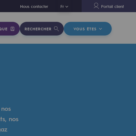
En
Nous contacter
Fr
Portail client
QUE
RECHERCHER
VOUS ÊTES
 nos
ts, nos
gaz