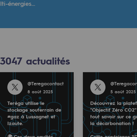
i-énergies...
verte
ive et ouverte
3047
actualités
Read more
Read more
@
Teregacontact
@
Teregacon
8 août 2025
5 août 2025
Teréga utilise le
Découvrez la plate
stockage souterrain de
"Objectif Zéro CO2"
Read more
#gaz à Lussagnet et
tout savoir sur ce g
tact
@
Teregacontact
Izaute.
la décarbonation !
1 août 2025
🌍 Ces deux cavités
Cette expérience 3