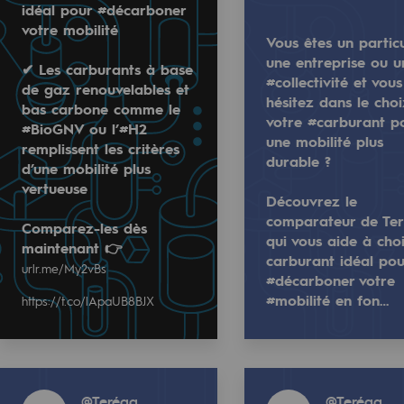
5
18 juillet 2025
idéal pour #décarboner
votre mobilité
Vous êtes un particu
une entreprise ou u
✔ Les carburants à base
#collectivité et vous
de gaz renouvelables et
hésitez dans le cho
bas carbone comme le
votre #carburant p
#BioGNV ou l’#H2
une mobilité plus
remplissent les critères
durable ?
d’une mobilité plus
vertueuse
Découvrez le
 mobilité
comparateur de Ter
Comparez-les dès
qui vous aide à choi
arbone comme le #BioGNV ou l’#H2 remplissent les critère
La position géographique des sites de #st
mentale
maintenant 👉
lier, une entreprise ou une #collectivité et vous hésitez 
carburant idéal pou
urlr.me/My2vBs
#décarboner votre
ateur de Teréga, qui vous aide à choisir le carburant id
D'une capacité totale de 6,4 GM3, ils part
.co/lApaUB8BJX
ponsabilité environnementale
#mobilité en fon…
https://t.co/lApaUB8BJX
Read more
Read more
Read more
ériques
@
Teregacontact
@
Teréga
@
Teréga