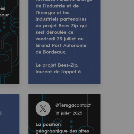
de l'Industrie et de
res
l'Energie et les
pour
industriels partenaires
du projet Bees-Zip qui
s'est déroulée ce
vendredi 25 juillet au
Grand Port Autonome
de Bordeaux.
Le projet Bees-Zip,
lauréat de l'appel à …
cci, Ministre chargé de l'Industrie et de l'Energie et les 
s, résidus de cultu…
et les industriels partenaires du projet Bees-Zip pour soul
oje…
Read more
@
Teregacontact
25
18 juillet 2025
La position
géographique des sites