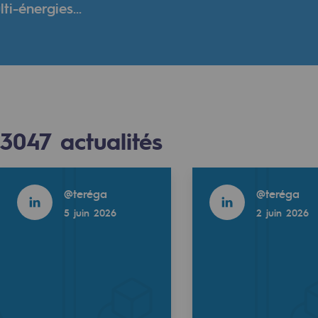
i-énergies...
verte
ive et ouverte
3047
actualités
Read more
Read more
@
teréga
@
teréga
5 juin 2026
2 juin 2026
Read more
@
Teregacontact
2 juin 2026