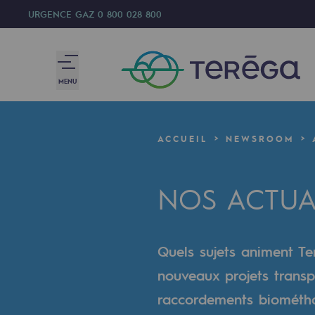
URGENCE GAZ
0 800 028 800
MENU
Nous sommes
ACCUEIL
NEWSROOM
Nous sommes
NOS ACTUA
80 ans d'histoire
Teréga
Quels sujets animent Ter
Teréga
nouveaux projets transp
Accélérateur de la transition éner
raccordements biométhan