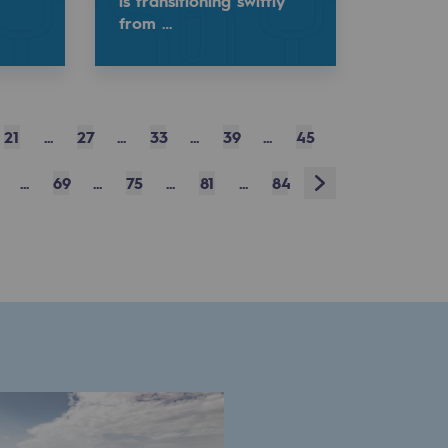
is transitioning swiftly
from …
21
...
27
...
33
...
39
...
45
Next
...
69
...
75
...
81
...
84