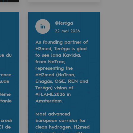
Read more
@
teréga
22 mai 2026
As founding partner of
H2med, Teréga is glad
ue du
to see Jana Kavicka,
from NaTran,
representing the
rence
#H2med (NaTran,
Aude
Enagás, OGE, REN and
Teréga) vision at
stème
#FLAME2026 in
tanie
Amsterdam.
Most advanced
credi
European corridor for
CI de
clean hydrogen, H2med