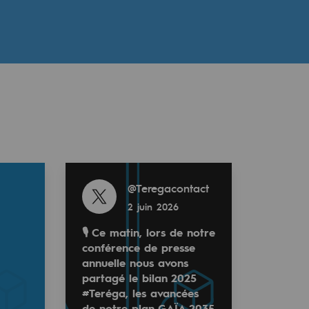
Read more
@
Teregacontact
2 juin 2026
🎙️ Ce matin, lors de notre
conférence de presse
annuelle nous avons
partagé le bilan 2025
#Teréga, les avancées
de notre plan GAÏA 2035