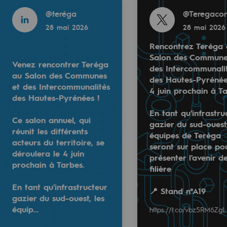
Read more
Read more
22 mai 2026
@
teréga
@
Teregacon
28 mai 2026
28 mai 2026
Rencontrez Teréga
Salon des Commune
Venez rencontrer Teréga
des Intercommunali
au Salon des Communes
des Hautes-Pyrénée
e
et des Intercommunalités
4 juin prochain à Ta
des Hautes-Pyrénées !
erritoriale
En tant qu'infrastru
Ce salon annuel, qui
gazier du sud-ouest,
 concertation publique du projet #BarMar, la société Ba
réunit les différents
équipes de Teréga
stème #hydrogène en Occitanie ? »
acteurs du territoire, se
seront sur place po
ons est un engagement important pour bâtir ensemble un 
As founding partner of H2med, Teréga is 
déroulera le 4 juin
présenter l'avenir d
credi 27 mai à 19h à la CCI de l'Aude à Narbonne
prochain à Tarbes.
filière
tences et un regard neuf. Nos jeunes talents sont les mote
Most advanced European corridor for clean
al de Teréga
En tant qu'infrastructeur
📍 Stand n°A19
gazier du sud-ouest, les
équip…
https://t.co/vbz5RM6ZgL