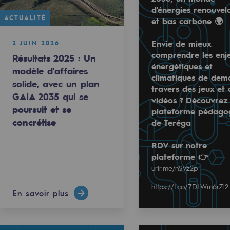
d'énergies renouvel
ACTUALITÉ
et bas carbone 🌍
ACTUALITÉ
Envie de mieux
2 JUIN 2026
comprendre les enj
Résultats 2025 : Un
énergétiques et
28 MAI 2026
modèle d'affaires
climatiques de dem
Publication du rapport d'activité et 
solide, avec un plan
travers des jeux et 
GAIA 2035 qui se
vidéos ? Découvrez
poursuit et se
plateforme pédago
au Salon des Communes et des Intercommunalités des Haut
concrétise
de Teréga
s Intercommunalités des Hautes-Pyrénées !
cteur gazier du sud-ouest, les équipes de Teréga seront sur 
mentale
RDV sur notre
ritoire, se déroulera le 4 juin prochain à Tarbes.
plateforme 👉
pes de…
urlr.me/nSVz2p
://t.co/vbz5RM6ZgL
ponsabilité environnementale
En savoir plus
https://t.co/7DLWm6rZl2
En savoir plus
Read more
ériques
@
teréga