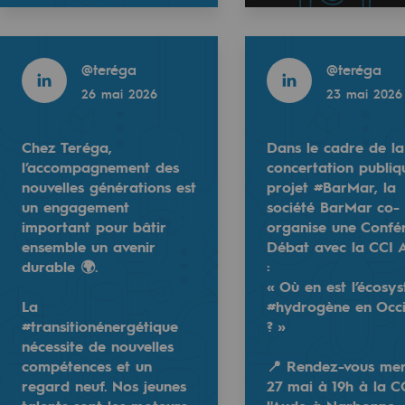
13
14
15
16
17
18
19
20
31
32
33
34
35
36
37
38
res
Read more
Read more
49
50
51
52
53
54
55
56
@
teréga
@
teréga
67
68
69
70
71
72
73
74
26 mai 2026
23 mai 2026
77
78
79
80
81
82
83
84
Next
Chez Teréga,
Dans le cadre de la
l’accompagnement des
concertation publiq
compétences
nouvelles générations est
projet #BarMar, la
un engagement
société BarMar co-
important pour bâtir
organise une Confé
ensemble un avenir
Débat avec la CCI 
durable 🌍.
:
« Où en est l’écosy
La
#hydrogène en Occi
#transitionénergétique
? »
nécessite de nouvelles
compétences et un
📍 Rendez-vous mer
regard neuf. Nos jeunes
27 mai à 19h à la C