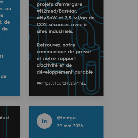
es
projets d'envergure
es au
#H2med/BarMar,
té
#HySoW et 2,5 Mt/an de
t, de
CO2 sécurisés avec 6
t de
sites industriels.
Retrouvez notre
communiqué de presse
ns
et notre rapport
et bas carbone 🌍
d'activité et de
développement durable
rgétiques et climatiques de demain ? Découvrez la plate
 de
 à travers des jeux et des vidéos ? Découvrez la platefo
➡️
https://t.co/zNyzGYfnTZ
édagogiques et des jeux sur :
Read more
tact
@
teréga
29 mai 2026