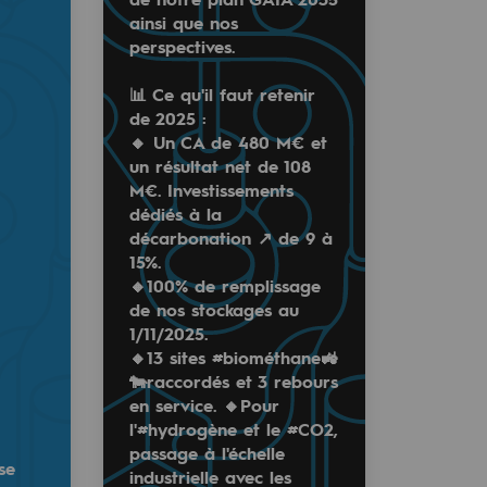
ainsi que nos
perspectives.
📊 Ce qu'il faut retenir
de 2025 :
presse annuelle nous avons partagé le bilan 2025 #Teréga,
🔸 Un CA de 480 M€ et
un résultat net de 108
M€. Investissements
108 M€. Investissements dédiés à la décarbonation ↗️ de 9
dédiés à la
 1/11/2025.
décarbonation ↗️ de 9 à
ebours en service. 🔸Pour l'#hydrogène et le #CO2, passag
15%.
de la sécurité d'approvisionnement, de la décarbonation et
🔸100% de remplissage
ale de nos activités.
de nos stockages au
es de notre plan GAÏA 20…
notre rapport d'activité et de développement durable ➡️
h
1/11/2025.
🔸13 sites #biométhane🚜
🐄raccordés et 3 rebours
en service. 🔸Pour
l'#hydrogène et le #CO2,
passage à l'échelle
se
industrielle avec les