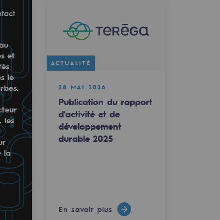
tact
 au
s et
ACTUALITÉ
tés
s le
rbes.
28 MAI 2026
Publication du rapport
cteur
d'activité et de
 les
rMar co-organise une Conférence Débat avec la CCI Aude :
développement
durable 2025
ur
avenir durable 🌍.
glad to see Jana Kavicka, from NaTran, representing th
e la
urs de l’innovation de demain. …
 hydrogen, H2med is transitioning swiftly from conce…
En savoir plus