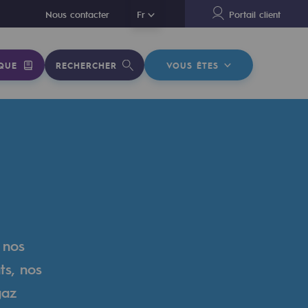
En
Nous contacter
Fr
Portail client
QUE
RECHERCHER
VOUS ÊTES
 nos
ts, nos
gaz