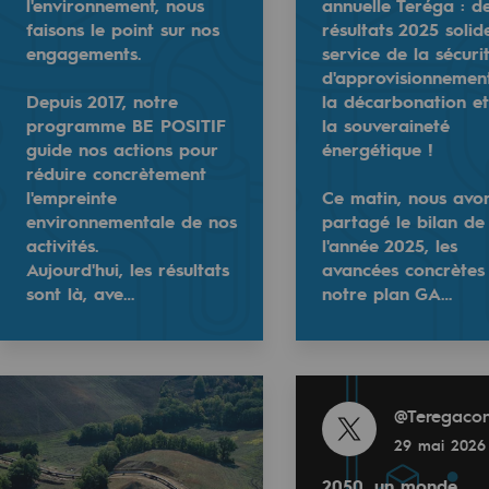
l'environnement, nous
annuelle Teréga : d
faisons le point sur nos
résultats 2025 solid
engagements.
service de la sécuri
d'approvisionnemen
Depuis 2017, notre
la décarbonation e
programme BE POSITIF
la souveraineté
guide nos actions pour
énergétique !
c un plan GAIA 2035 qui se poursuit et se concrétise
réduire concrètement
l'empreinte
Ce matin, nous avo
2050, un monde d'énergies renouvelables 
environnementale de nos
partagé le bilan de
nergies renouvelables et bas carbone 🌍
activités.
l'année 2025, les
Envie de mieux comprendre les enjeux éne
Aujourd'hui, les résultats
avancées concrètes
rendre les enjeux énergétiques et climatiques de demain
sont là, ave…
notre plan GA…
Au programme; des vidéos, des contenus p
uvelables et bas carbone
teforme 👉
✔️ la…
urlr.me/nSVz2p
https://t.co/7DLWm6rZl2
Read more
@
Teregacon
29 mai 2026
tact
2050, un monde