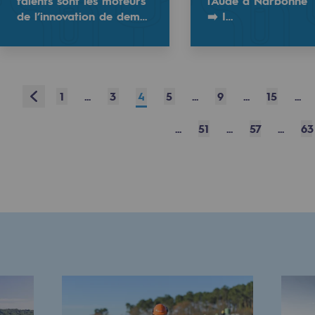
talents sont les moteurs
l'Aude à Narbonne
urité
de l’innovation de dem…
➡️ I…
Prev
1
...
3
4
5
...
9
...
15
...
...
51
...
57
...
63
e
nce