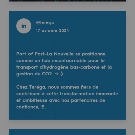
Territorial
Read more
Engagements auprès des territoires
@
teréga
17 octobre 2024
Social
Social
Port of Port-La Nouvelle se positionne
Notre investissement dans les compéte
comme un hub incontournable pour le
transport d'hydrogène bas-carbone et la
Inclusion
gestion du CO2. 🚢💧
Mixité et égalité Femme-Homme
Chez Teréga, nous sommes fiers de
contribuer à cette transformation innovante
QVCT
et ambitieuse avec nos partenaires de
confiance, E…
Sécurité
Sécurité
PARI 2035, le programme de sécurité
Read more