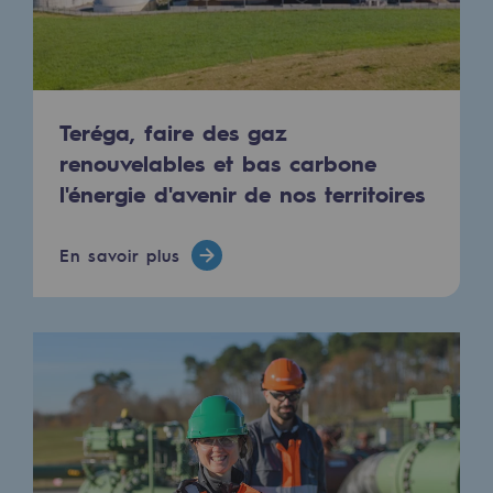
Raccordement au réseau de gaz
Stockage de gaz
Stockage de gaz
Teréga, faire des gaz
Savoir-faire
renouvelables et bas carbone
l'énergie d'avenir de nos territoires
Projet type
Infrastructures historiques
En savoir plus
Biométhane
Biométhane
Biométhane : Enjeux et opportunités
Qu'est-ce que la méthanisation ?
Teréga, partenaire de référence sur le 