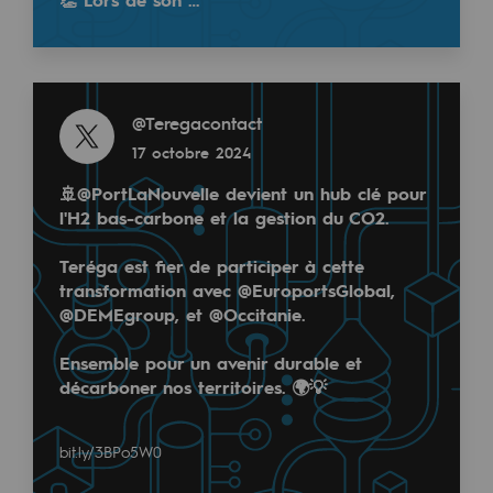
Décarbonation : une priorité
Limitation des émissions atmosphériques
Read more
Gestion de l'énergie
@
Teregacontact
17 octobre 2024
Préservation de la biodiversité
🚢
@PortLaNouvelle
devient un hub clé pour
Gestion des impacts
l'H2 bas-carbone et la gestion du CO2.
Responsabilité sociale et territoriale
Teréga est fier de participer à cette
Responsabilité sociale et territoria
transformation avec
@EuroportsGlobal
,
@DEMEgroup
, et
@Occitanie
.
Energiz Mouv
Ensemble pour un avenir durable et
Energiz Mouv
décarboner nos territoires. 🌍💡
Le programme social et territorial de 
bit.ly/3BPo5W0
Territorial