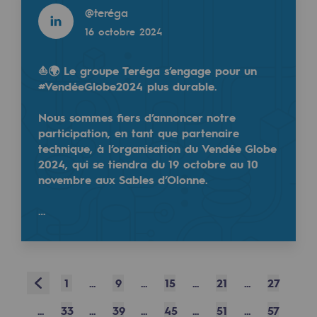
@
teréga
Sécurité et cybersécurité
16 octobre 2024
Santé et sécurité au travail
⛵🌍 Le groupe Teréga s’engage pour un
Sécurité industrielle
#VendéeGlobe2024 plus durable.
Gouvernance responsable
Nous sommes fiers d’annoncer notre
participation, en tant que partenaire
Gouvernance responsable
technique, à l’organisation du Vendée Globe
2024, qui se tiendra du 19 octobre au 10
CADRE, le programme gouvernance
novembre aux Sables d’Olonne.
Organisation
…
Éthique et conformité
Achats responsables
Prev
1
...
9
...
15
...
21
...
27
Fonds de dotation
...
33
...
39
...
45
...
51
...
57
Fonds de dotation