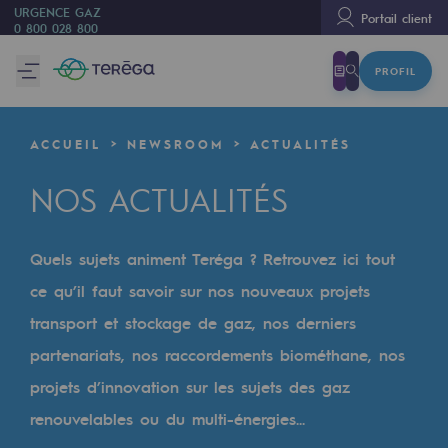
URGENCE GAZ
Portail client
0 800 028 800
PROFIL
Nous sommes
Nous sommes
ACCUEIL
NEWSROOM
ACTUALITÉS
80 ans d'histoire
NOS ACTUALITÉS
Teréga
Teréga
Quels sujets animent Teréga ? Retrouvez ici tout
Accélérateur de la transition énergétique
ce qu’il faut savoir sur nos nouveaux projets
Un réseau local et européen
transport et stockage de gaz, nos derniers
partenariats, nos raccordements biométhane, nos
Une organisation adaptative et ouverte
projets d’innovation sur les sujets des gaz
Une organisation adaptative et o
renouvelables ou du multi-énergies...