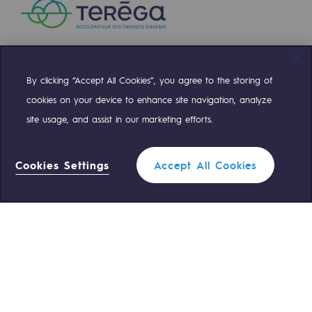
By clicking “Accept All Cookies”, you agree to the storing of
Compte Twitter
Compte Facebook
Compte Linkedin
Compte Youtube
cookies on your device to enhance site navigation, analyze
site usage, and assist in our marketing efforts.
NOS ÉQUIPES SONT À VOTRE ÉCOUTE
Cookies Settings
Accept All Cookies
0 559 133 400
Standard Teréga
Filtrer
0 800 028 800
Urgence gaz
FERMER
ACCÈS RAPIDE
Nous contacter
Règlementation