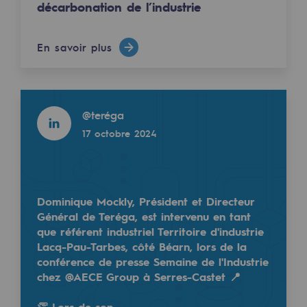
décarbonation de l’industrie
2050 : un monde d’énergies renouvelabl
Objectif Hydrogène
En savoir plus
CCUS Objectif Zéro CO2
Objectif Biométhane
Read more
@
teréga
Le Labo
17 octobre 2024
Acteur engagé
Acteur engagé
Dominique Mockly, Président et Directeur
Ambition RSE
Général de Teréga, est intervenu en tant
que référent industriel Territoire d'industrie
Responsabilité environnementale
Lacq-Pau-Tarbes, côté Béarn, lors de la
conférence de presse Semaine de l'Industrie
Responsabilité environnementale
chez @AECE Group à Serres-Castet 📍
BE POSITIF, le programme de responsabi
👏 Lors de son …