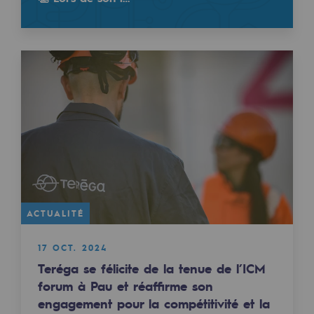
Les énergies d'avenir
Notre vision
Gaz renouvelables et procédés durables
Gaz renouvelables et procédés d
Pyrogazéification et gazéification hydro
Méthanation
Captage de CO2
Nouveaux usages
ACTUALITÉ
Concertations CH4, H2 et CO2
17 OCT. 2024
Teréga se félicite de la tenue de l’ICM
Espace pédagogique
forum à Pau et réaffirme son
Espace pédagogique
engagement pour la compétitivité et la