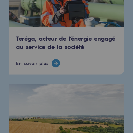
Hydrogène
Hydrogène
Hydrogène : Enjeux et opportunités
Teréga, acteur de l’énergie engagé
Production d'hydrogène
au service de la société
Transport d'hydrogène
En savoir plus
Stockage d'hydrogène
Projet HySoW
Projet H2med
Appel à Manifestation d'Intérêt H2 et C
Cartographie du réseau
Stratégie & Innovation