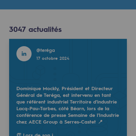
Digitalisation
Transversalité et Collaboratif
Notre culture et nos valeurs
3047
actualités
Une organisation certifiée
Read more
@
teréga
Notre organisation
17 octobre 2024
Notre organisation
Gouvernance
Indicateurs
Dominique Mockly, Président et Directeur
Général de Teréga, est intervenu en tant
Publications institutionnelles
que référent industriel Territoire d'industrie
Lacq-Pau-Tarbes, côté Béarn, lors de la
Où nous trouver
conférence de presse Semaine de l'Industrie
chez AECE Group à Serres-Castet 📍
Les énergies d'avenir
👏 Lors de son i…