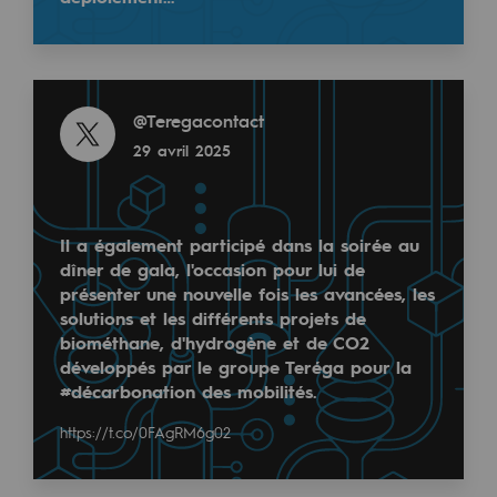
Les énergies d'avenir
Notre vision
Read more
Gaz renouvelables et procédés durables
@
Teregacontact
Gaz renouvelables et procédés d
29 avril 2025
Pyrogazéification et gazéification hydro
Méthanation
Il a également participé dans la soirée au
dîner de gala, l'occasion pour lui de
Captage de CO2
présenter une nouvelle fois les avancées, les
solutions et les différents projets de
Nouveaux usages
biométhane, d'hydrogène et de CO2
développés par le groupe Teréga pour la
Concertations CH4, H2 et CO2
#décarbonation des mobilités.
Espace pédagogique
https://t.co/0FAgRM6g02
Espace pédagogique