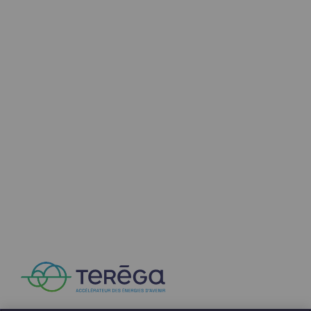
Communiqués de presse
Actualités
Documentation
Evénements
L'édito Teréga
Les actions soutenues par Teréga