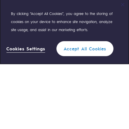
By clicking “Accept All Cookies”, you agree to the storing of
Compte Twitter
Compte Facebook
Compte Linkedin
Compte Youtube
cookies on your device to enhance site navigation, analyze
site usage, and assist in our marketing efforts.
NOS ÉQUIPES SONT À VOTRE ÉCOUTE
Cookies Settings
Accept All Cookies
0 559 133 400
Standard Teréga
Filtrer
0 800 028 800
Urgence gaz
FERMER
ACCÈS RAPIDE
Nous contacter
Règlementation
Nous rejoindre
Portail client
Newsroom