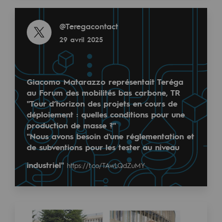
2050 : un monde d’énergies renouvelabl
Read more
@
Teregacontact
Objectif Hydrogène
29 avril 2025
CCUS Objectif Zéro CO2
Objectif Biométhane
Giacomo Matarazzo représentait Teréga
Le Labo
au Forum des mobilités bas carbone, TR
"Tour d’horizon des projets en cours de
Acteur engagé
déploiement : quelles conditions pour une
production de masse ?"
Acteur engagé
"Nous avons besoin d'une réglementation et
de subventions pour les tester au niveau
Ambition RSE
industriel"
https://t.co/TAwLQdZuMY
Responsabilité environnementale
Responsabilité environnementale
BE POSITIF, le programme de responsabi