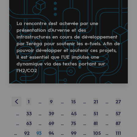
Sécurité et cybersécurité
Santé et sécurité au travail
La rencontre s'est achevée par une
présentation d'Arverne et des
Sécurité industrielle
infrastructures en cours de développement
par Teréga pour soutenir les e-fuels. Afin de
pouvoir développer et soutenir ces projets,
Gouvernance responsable
il est essentiel que l'UE impulse une
Gouvernance responsable
dynamique via des textes portant sur
l'H2/CO2
CADRE, le programme gouvernance
Organisation
Éthique et conformité
Prev
1
...
9
...
15
...
21
...
27
Achats responsables
...
33
...
39
...
45
...
51
...
57
...
63
...
69
...
75
...
81
...
87
Fonds de dotation
...
92
93
94
...
99
...
105
...
111
Fonds de dotation