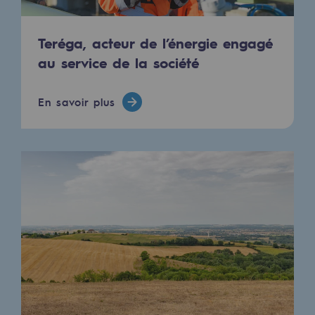
Hydrogène
Hydrogène
Teréga, acteur de l’énergie engagé
au service de la société
Hydrogène : Enjeux et opportunités
Production d'hydrogène
En savoir plus
Transport d'hydrogène
Stockage d'hydrogène
Projet HySoW
Projet H2med
Appel à Manifestation d'Intérêt H2 et C
Cartographie du réseau
Stratégie & Innovation