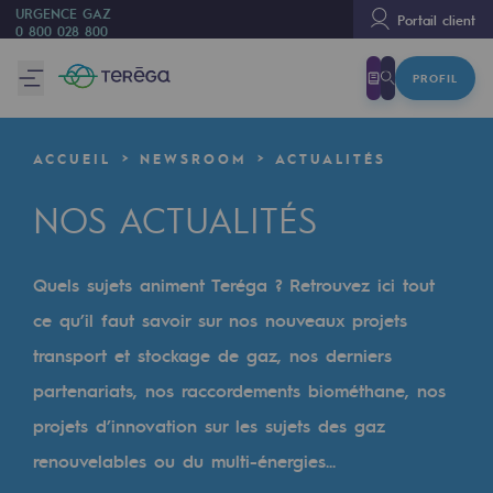
URGENCE GAZ
Portail client
0 800 028 800
PROFIL
Nous sommes
Nous sommes
ACCUEIL
NEWSROOM
ACTUALITÉS
80 ans d'histoire
NOS ACTUALITÉS
Teréga
Teréga
Quels sujets animent Teréga ? Retrouvez ici tout
Accélérateur de la transition énergétique
ce qu’il faut savoir sur nos nouveaux projets
Un réseau local et européen
transport et stockage de gaz, nos derniers
partenariats, nos raccordements biométhane, nos
Une organisation adaptative et ouverte
projets d’innovation sur les sujets des gaz
Une organisation adaptative et o
renouvelables ou du multi-énergies...