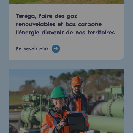
Raccordement au réseau de gaz
Teréga, faire des gaz
Stockage de gaz
renouvelables et bas carbone
Stockage de gaz
l'énergie d'avenir de nos territoires
Savoir-faire
En savoir plus
Projet type
Infrastructures historiques
Biométhane
Biométhane
Biométhane : Enjeux et opportunités
Qu'est-ce que la méthanisation ?
Teréga, partenaire de référence sur le 