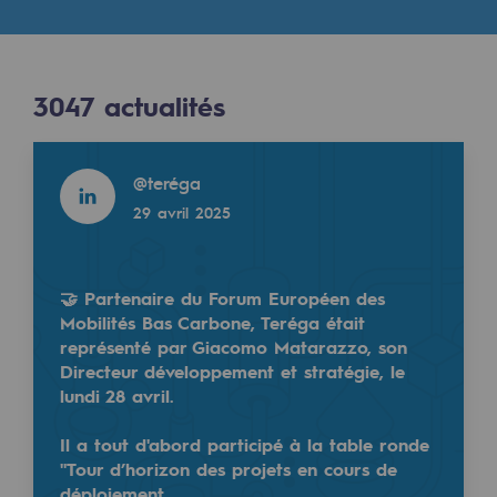
Digitalisation
Transversalité et Collaboratif
Notre culture et nos valeurs
3047
actualités
Une organisation certifiée
Read more
@
teréga
Notre organisation
29 avril 2025
Notre organisation
Gouvernance
🤝 Partenaire du Forum Européen des
Indicateurs
Mobilités Bas Carbone, Teréga était
représenté par Giacomo Matarazzo, son
Publications institutionnelles
Directeur développement et stratégie, le
lundi 28 avril.
Où nous trouver
Il a tout d'abord participé à la table ronde
Les énergies d'avenir
"Tour d’horizon des projets en cours de
déploiement…