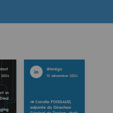
Read more
tact
@
teréga
 2024
12 décembre 2024
rt in
nDeal
📣 Carolle FOISSAUD,
adjointe du Directeur
nging
Général de Teréga, était