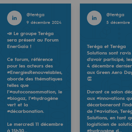
2024
5 décembre 2024
Read more
Read more
@
teréga
@
teréga
9 décembre 2024
5 décembre 
📣 Le groupe Teréga
sera présent au Forum
EnerGaïa !
Teréga et Teréga
e
Solutions sont ravis
erritoriale
Ce forum, référence
d'avoir participé, le
pour les acteurs des
4 décembre dernier
#EnergiesRenouvelables,
aux Green Aero Day
!
aborde des thématiques
👏
telles que
ouvelables, aborde des thématiques telles que l’#autocon
lutions sont ravis d'avoir participé, les 3 et 4 décembre d
📸 Retour sur la deuxième édition de la Jou
l’#autoconsommation, le
Durant ce salon dé
#biogaz, l’#hydrogène
aux #innovations qu
é aux #innovations qui décarboneront l'industrie de l'#avi
👏 Bravo et merci aux 90 collaborateurs de 
al de Teréga
vert et la
décarboneront l'ind
#décarbonation.
de l'#aviation, Teré
Solutions, en tant q
Le mercredi 11 décembre
logisticien de soluti
à 15h30…
#hydrogène d…