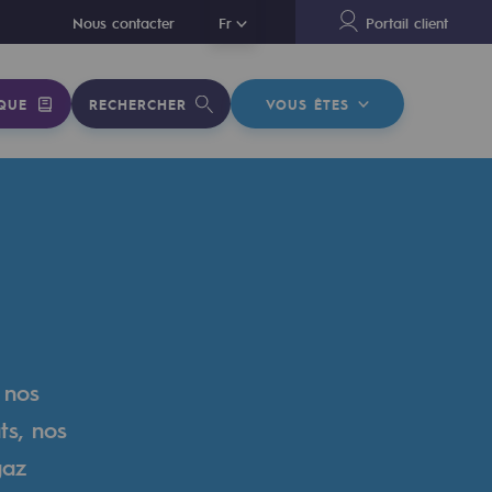
En
Nous contacter
Fr
Portail client
QUE
RECHERCHER
VOUS ÊTES
 nos
ts, nos
gaz