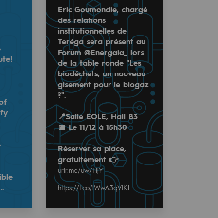
Eric Goumondie, chargé
des relations
institutionnelles de
Teréga sera présent au
8
Forum @Energaia_ lors
ute!
de la table ronde "Les
biodéchets, un nouveau
gisement pour le biogaz
?".
tutionnelles de Teréga sera présent au Forum @Energaia_ l
of
ify
📍Salle EOLE, Hall B3
📅 Le 11/12 à 15h30
 on the consumption/production/commercialisation of rene
e
Réserver sa place,
gratuitement 👉
eds throughout the territories along the H2med corridor 
uw7HjY
https://t.co/lWwA3qVlKJ
urlr.me/uw7HjY
ible
…
https://t.co/lWwA3qVlKJ