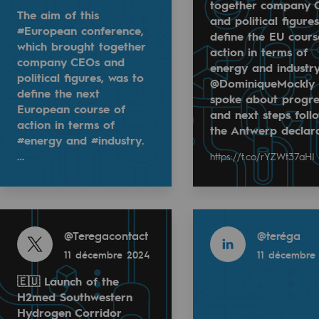
together company 
The aim of this
and political figure
#European conference,
define the EU cours
which brought together
action in terms of
company CEOs and
energy and industry
political figures, was to
@DominiqueMockly
define the next
spoke about progre
European course of
and next steps foll
action in terms of
the Antwerp declara
#energy and #industry.
rence in Brussels. 🌍
…
https://t.co/rYZWt37aHI
ogether company CEOs and political figures, was to defin
📣 Carolle FOISSAUD, adjointe du Directeu
rt in the 4th #EnerGreenDeal conference (@BBE_Europe), b
L'occasion pour elle de représenter #Teré
Read more
Read more
rables
@
Teregacontact
@
teréga
11 décembre 2024
11 décembre
océdés durables
🇪🇺 Launch of the
H2med Southwestern
n hydrothermale
 2024
Hydrogen Corridor