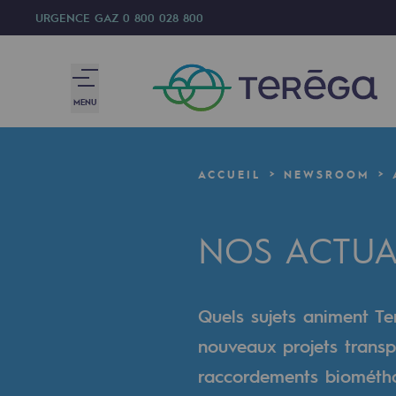
URGENCE GAZ
0 800 028 800
MENU
Nous sommes
ACCUEIL
NEWSROOM
Nous sommes
NOS ACTUA
80 ans d'histoire
Teréga
Quels sujets animent Ter
Teréga
nouveaux projets transp
Accélérateur de la transition éner
raccordements biométhan