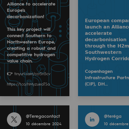
Alliance to accelerate
Europe's
decarbonization!
ACTUALITÉ
𝗘𝘂𝗿𝗼𝗽𝗲𝗮𝗻 𝗰𝗼𝗺𝗽𝗮
𝗹𝗮𝘂𝗻𝗰𝗵 𝗮𝗻 𝗔𝗹𝗹𝗶𝗮𝗻𝗰
This key project will
11 DÉC. 2024
𝗮𝗰𝗰𝗲𝗹𝗲𝗿𝗮𝘁𝗲
connect Southern to
𝗱𝗲𝗰𝗮𝗿𝗯𝗼𝗻𝗶𝘀𝗮𝘁𝗶𝗼𝗻
H2med : Alliance pour accélérer la dé
Northwestern Europe,
𝘁𝗵𝗿𝗼𝘂𝗴𝗵 𝘁𝗵𝗲 𝗛𝟮
creating a robust and
𝗦𝗼𝘂𝘁𝗵𝘄𝗲𝘀𝘁𝗲𝗿𝗻
competitive hydrogen
𝗛𝘆𝗱𝗿𝗼𝗴𝗲𝗻 𝗖𝗼𝗿𝗿𝗶𝗱
dor Alliance to accelerate Europe's decarbonization!
value chain.
Copenhagen
 Europe, creating a robust and competitive hydrogen value
👉
tinyurl.com/ccr5n5cv
𝗲𝘀 𝗹𝗮𝘂𝗻𝗰𝗵 𝗮𝗻 𝗔𝗹𝗹𝗶𝗮𝗻𝗰𝗲 𝘁𝗼 𝗮𝗰𝗰𝗲𝗹𝗲𝗿𝗮𝘁𝗲 𝗱𝗲𝗰𝗮𝗿𝗯𝗼𝗻𝗶𝘀
Infrastructure Part
(CIP), DH…
https://t.co/hMyzueaTSo
uvelables et bas carbone
ructure Partners (CIP), DH2 Ene…
En savoir plus
Read more
Read more
Read more
@
Teregacontact
@
teréga
@
Teregacontact
10 décembre 2024
10 décembre