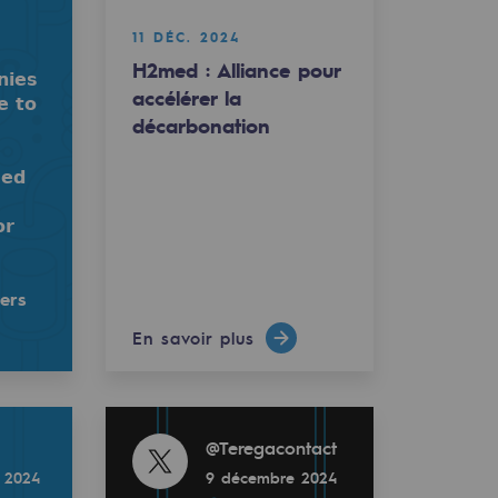
11 DÉC. 2024
H2med : Alliance pour
𝗶𝗲𝘀
accélérer la
𝗲 𝘁𝗼
décarbonation
carbonation
𝗲𝗱
𝗿
 chain.
𝘁𝗶𝗼𝗻 𝘁𝗵𝗿𝗼𝘂𝗴𝗵 𝘁𝗵𝗲 𝗛𝟮𝗺𝗲𝗱 𝗦𝗼𝘂𝘁𝗵𝘄𝗲𝘀𝘁𝗲𝗿𝗻 𝗛𝘆𝗱𝗿𝗼𝗴𝗲𝗻 𝗖
ners
En savoir plus
Read more
@
Teregacontact
 2024
9 décembre 2024