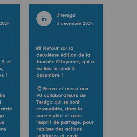
Read more
@
teréga
2024
5 décembre 2024
📸 Retour sur la
deuxième édition de la
s 3 et
Journée Citoyenne, qui a
s,
eu lieu le lundi 2
s !
décembre !
👏 Bravo et merci aux
sommation, le #biogaz, l’#hydrogène vert et la #décarbon
erniers, aux Green Aero Days ! 👏
rnée Citoyenne, qui a eu lieu le lundi 2 décembre !
dié
90 collaborateurs de
i
Teréga qui se sont
ation, Teréga Solutions, en tant que logisticien de soluti
Teréga qui se sont rassemblés, dans la convivialité et ave
ustrie
rassemblés, dans la
ga
convivialité et avec
ue
l'esprit de partage, pour
ons
réaliser des actions
solidaires et envir…