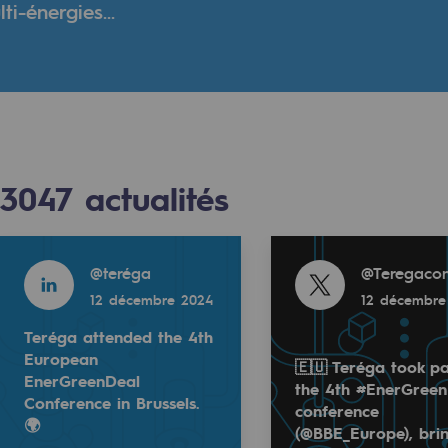
i-énergies...
verte
ive et ouverte
3047
actualités
Read more
Read more
@
teréga
@
Teregacon
12 décembre 2024
12 décembre
Teréga attended the 4th
European
Read more
🇪🇺 Teréga took pa
EnerGreenDeal
the 4th #EnerGree
tact
@
teréga
Conference in Brussels.
conference
 2024
12 décembre 2024
🌍
(@BBE_Europe), bri