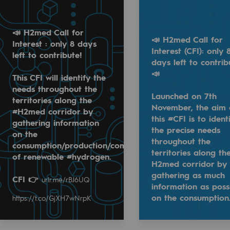
 2024
9 décembre 2024
📣 H2med Call for
📣 H2med Call for
Interest : only 8 days
Interest (CFI): only 
left to contribute!
days left to contrib
📣
This CFI will identify the
needs throughout the
Launched on 7th
territories along the
Eric Goumondie, chargé des relations insti
November, the aim 
#H2med corridor by
ute!
this #CFI is to ident
gathering information
📍Salle EOLE, Hall B3
the precise needs
on the
tories along the #H2med corridor by gathering information
📅 Le 11/12 à 15h30
mentale
throughout the
consumption/production/commercialisation
terest (CFI): only 8 days left to contribute! 📣
territories along th
of renewable #hydrogen.
H2med corridor by
ember, the aim of this #CFI is to identify the precise ne
Réserver sa place, gratuitement 👉
urlr.me/
ponsabilité environnementale
gathering as much
CFI 👉
urlr.me/rBJ6UQ
information as poss
on the consumption
https://t.co/GjXH7wNrpK
Read more
ériques
@
teréga