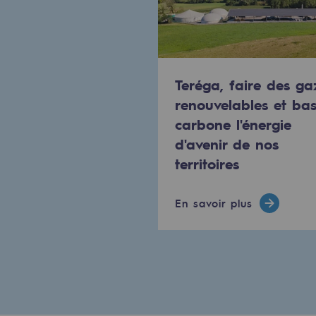
PARI 2035, le programme de séc
Sécurité et cybersécurité
Santé et sécurité au travail
Teréga, faire des ga
renouvelables et ba
Sécurité industrielle
carbone l'énergie
d'avenir de nos
Gouvernance responsable
territoires
Gouvernance responsabl
En savoir plus
CADRE, le programme gouverna
Organisation
Éthique et conformité
Achats responsables