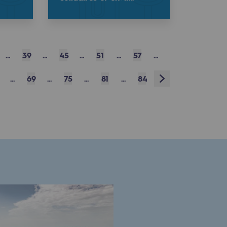
...
39
...
45
...
51
...
57
...
Next
...
69
...
75
...
81
...
84