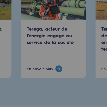
urité
z
Teréga, acteur de
Te
s
l’énergie engagé au
de
service de la société
én
te
e
En savoir plus
En 
nce