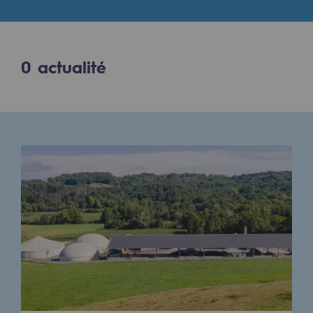
Digitalisation
Transversalité et Collaboratif
Notre culture et nos valeurs
0
actualité
Une organisation certifiée
Notre organisation
Notre organisation
Gouvernance
Indicateurs
Publications institutionnelles
Où nous trouver
Les énergies d'avenir