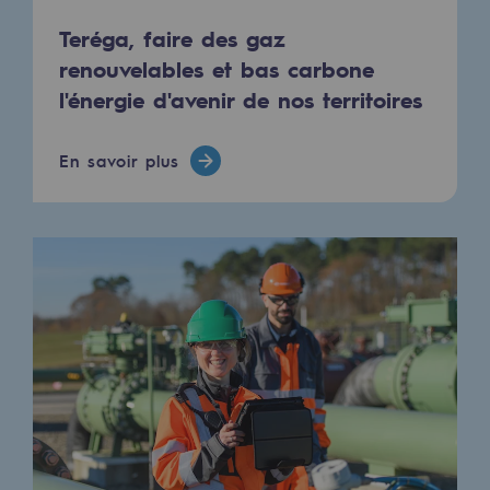
Les énergies d'avenir
Teréga, faire des gaz
Notre vision
renouvelables et bas carbone
l'énergie d'avenir de nos territoires
Gaz renouvelables et procédés durables
Gaz renouvelables et procédés d
En savoir plus
Pyrogazéification et gazéification hydro
Méthanation
Captage de CO2
Nouveaux usages
Concertations CH4, H2 et CO2
Espace pédagogique
Espace pédagogique