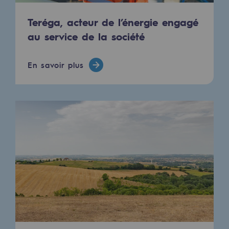
2050 : un monde d’énergies renouvelabl
Teréga, acteur de l’énergie engagé
Objectif Hydrogène
au service de la société
CCUS Objectif Zéro CO2
En savoir plus
Objectif Biométhane
Le Labo
Acteur engagé
Acteur engagé
Ambition RSE
Responsabilité environnementale
Responsabilité environnementale
BE POSITIF, le programme de responsabi