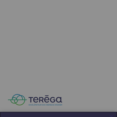
Territorial
Engagements auprès des territoires
Social
Social
Notre investissement dans les compéte
Inclusion
Mixité et égalité Femme-Homme
QVCT
Sécurité
Sécurité
PARI 2035, le programme de sécurité