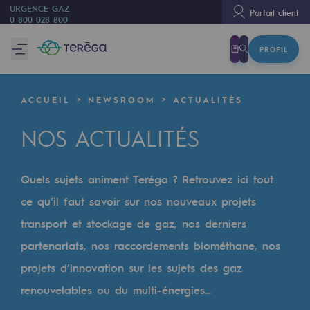
URGENCE GAZ
Portail client
0 800 028 800
PROFIL
Nous sommes
Nous sommes
ACCUEIL
NEWSROOM
ACTUALITÉS
80 ans d'histoire
NOS ACTUALITÉS
Teréga
Teréga
Quels sujets animent Teréga ? Retrouvez ici tout
Accélérateur de la transition énergétique
ce qu’il faut savoir sur nos nouveaux projets
Un réseau local et européen
transport et stockage de gaz, nos derniers
partenariats, nos raccordements biométhane, nos
Une organisation adaptative et ouverte
projets d’innovation sur les sujets des gaz
Une organisation adaptative et o
renouvelables ou du multi-énergies...