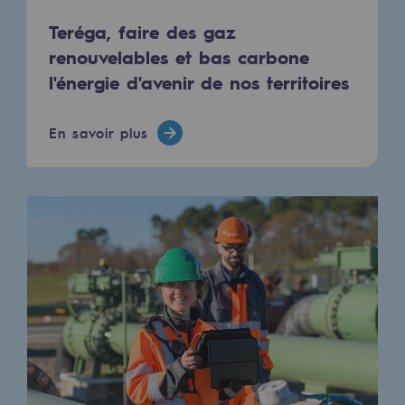
Les énergies d'avenir
Teréga, faire des gaz
Notre vision
renouvelables et bas carbone
l'énergie d'avenir de nos territoires
Gaz renouvelables et procédés durables
Gaz renouvelables et procédés d
En savoir plus
Pyrogazéification et gazéification hydro
Méthanation
Captage de CO2
Nouveaux usages
Concertations CH4, H2 et CO2
Espace pédagogique
Espace pédagogique