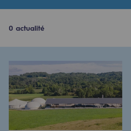
Digitalisation
Transversalité et Collaboratif
Notre culture et nos valeurs
0
actualité
Une organisation certifiée
Notre organisation
Notre organisation
Gouvernance
Indicateurs
Publications institutionnelles
Où nous trouver
Les énergies d'avenir