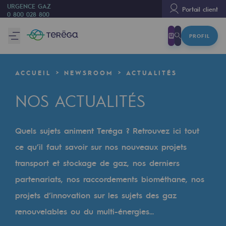
URGENCE GAZ
Portail client
0 800 028 800
PROFIL
Nous sommes
Nous sommes
ACCUEIL
NEWSROOM
ACTUALITÉS
80 ans d'histoire
NOS ACTUALITÉS
Teréga
Teréga
Quels sujets animent Teréga ? Retrouvez ici tout
Accélérateur de la transition énergétique
ce qu’il faut savoir sur nos nouveaux projets
Un réseau local et européen
transport et stockage de gaz, nos derniers
partenariats, nos raccordements biométhane, nos
Une organisation adaptative et ouverte
projets d’innovation sur les sujets des gaz
Une organisation adaptative et o
renouvelables ou du multi-énergies...