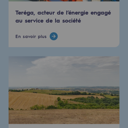
2050 : un monde d’énergies renouvelabl
Teréga, acteur de l’énergie engagé
Objectif Hydrogène
au service de la société
CCUS Objectif Zéro CO2
En savoir plus
Objectif Biométhane
Le Labo
Acteur engagé
Acteur engagé
Ambition RSE
Responsabilité environnementale
Responsabilité environnementale
BE POSITIF, le programme de responsabi