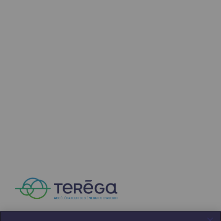
Territorial
Engagements auprès des territoires
Social
Social
Notre investissement dans les compéte
Inclusion
Mixité et égalité Femme-Homme
QVCT
Sécurité
Sécurité
PARI 2035, le programme de sécurité