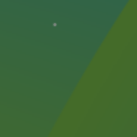
2050 : un monde d’énergies renouvelabl
Objectif Hydrogène
CCUS Objectif Zéro CO2
Objectif Biométhane
Le Labo
Acteur engagé
Acteur engagé
Ambition RSE
Responsabilité environnementale
Responsabilité environnementale
BE POSITIF, le programme de responsabi