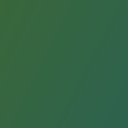
Raccordement au réseau de gaz
Stockage de gaz
Stockage de gaz
Savoir-faire
Projet type
Infrastructures historiques
Biométhane
Biométhane
Biométhane : Enjeux et opportunités
Qu'est-ce que la méthanisation ?
Teréga, partenaire de référence sur le 