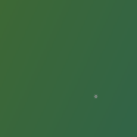
Présentation du fonds de dotation
Gouvernance du fonds de dotation et po
Soumettre un projet
Nos activités
Nos activités
Transport de gaz
Transport de gaz
Savoir-faire
Projet type
Exploitation du réseau de gaz