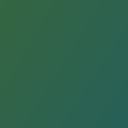
Hydrogène
Hydrogène
Hydrogène : Enjeux et opportunités
Production d'hydrogène
Transport d'hydrogène
Stockage d'hydrogène
Projet HySoW
Projet H2med
Appel à Manifestation d'Intérêt H2 et C
Cartographie du réseau
Stratégie & Innovation