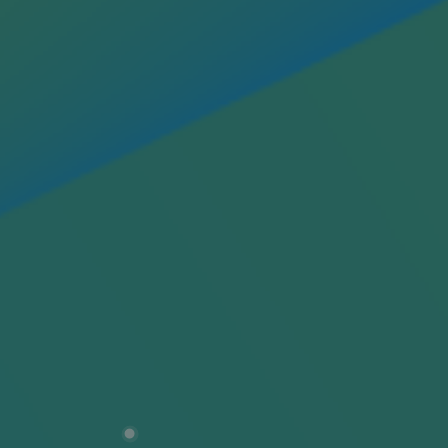
Communiqués de presse
Actualités
Documentation
Evénements
L'édito Teréga
Les actions soutenues par Teréga