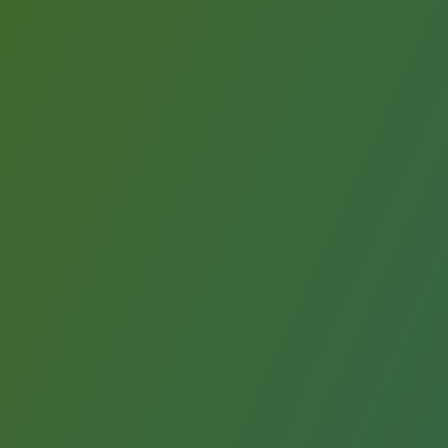
Sécurité et cybersécurité
Santé et sécurité au travail
Sécurité industrielle
Gouvernance responsable
Gouvernance responsable
CADRE, le programme gouvernance
Organisation
Éthique et conformité
Achats responsables
Fonds de dotation
Fonds de dotation