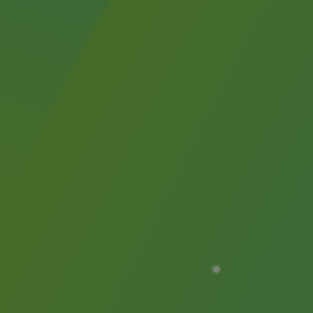
Décarbonation : une priorité
Limitation des émissions atmosphériques
Gestion de l'énergie
Préservation de la biodiversité
Gestion des impacts
Responsabilité sociale et territoriale
Responsabilité sociale et territoria
Energiz Mouv
Energiz Mouv
Le programme social et territorial de 
Territorial