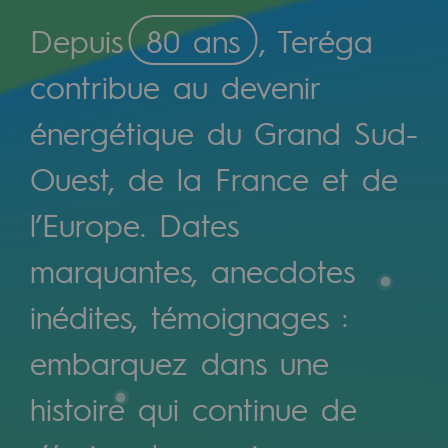
Digitalisation
Depuis
80 ans
, Teréga
Transversalité et Collaboratif
contribue au devenir
Notre culture et nos valeurs
Une organisation certifiée
énergétique du Grand Sud-
Notre organisation
Ouest, de la France et de
Notre organisation
l’Europe. Dates
Gouvernance
marquantes, anecdotes
Indicateurs
inédites, témoignages :
Publications institutionnelles
embarquez dans une
Où nous trouver
histoire qui continue de
Les énergies d'avenir