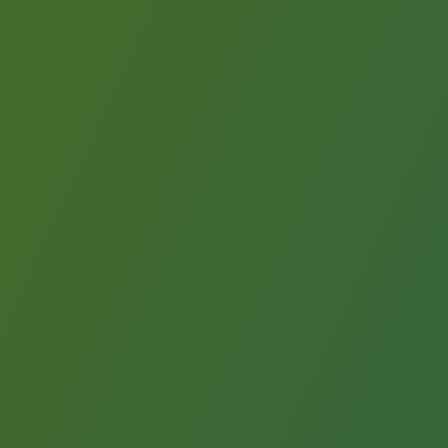
Territorial
Engagements auprès des territoires
Social
Social
Notre investissement dans les compéte
Inclusion
Mixité et égalité Femme-Homme
QVCT
Sécurité
Sécurité
PARI 2035, le programme de sécurité