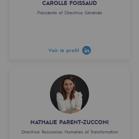
CAROLLE FOISSAUD
Hydrogène
Présidente et Directrice Générale
Hydrogène
Hydrogène : Enjeux et opportunités
Production d'hydrogène
Voir le profil
Transport d'hydrogène
Stockage d'hydrogène
Projet HySoW
Projet H2med
Appel à Manifestation d'Intérêt H2 et C
Cartographie du réseau
NATHALIE PARENT-ZUCCONI
Directrice Ressources Humaines et Transformation
Stratégie & Innovation