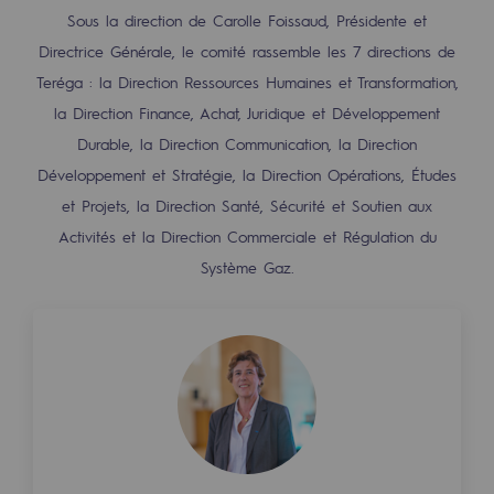
Raccordement au réseau de gaz
Sous la direction de Carolle Foissaud, Présidente et
Directrice Générale, le comité rassemble les 7 directions de
Stockage de gaz
Teréga : la Direction Ressources Humaines et Transformation,
Stockage de gaz
la Direction Finance, Achat, Juridique et Développement
Durable, la Direction Communication, la Direction
Savoir-faire
Développement et Stratégie, la Direction Opérations, Études
Projet type
et Projets, la Direction Santé, Sécurité et Soutien aux
Activités et la Direction Commerciale et Régulation du
Infrastructures historiques
Système Gaz.
Biométhane
Biométhane
Biométhane : Enjeux et opportunités
Qu'est-ce que la méthanisation ?
Teréga, partenaire de référence sur le 