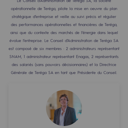
Le Conseil d’Administration de Teréga SA, la société
Les énergies d'avenir
opérationnelle de Teréga, pilote la mise en oeuvre du plan
Notre vision
stratégique d’entreprise et veille au suivi précis et régulier
des performances opérationnelles et financières de Teréga,
Gaz renouvelables et procédés durables
ainsi que du contexte des marchés de l’énergie dans lequel
Gaz renouvelables et procédés d
évolue l’entreprise. Le Conseil d’Administration de Teréga SA
est composé de six membres : 2 administrateurs représentant
Pyrogazéification et gazéification hydro
SNAM, 1 administrateur représentant Enagas, 2 représentants
Méthanation
des salariés (sans pouvoirs décisionnaires) et la Directrice
Générale de Teréga SA en tant que Présidente du Conseil.
Captage de CO2
Nouveaux usages
Concertations CH4, H2 et CO2
Espace pédagogique
Espace pédagogique