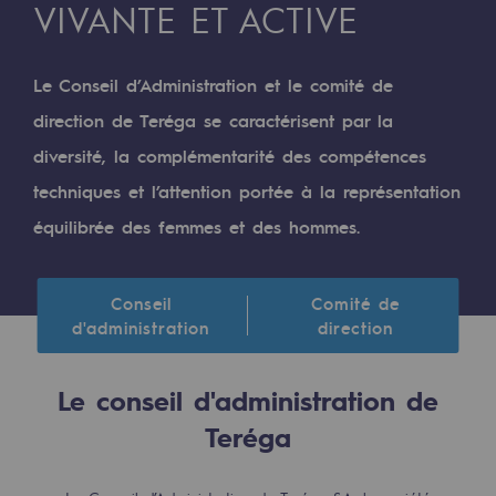
Digitalisation
VIVANTE ET ACTIVE
Transversalité et Collaboratif
Le Conseil d’Administration et le comité de
Notre culture et nos valeurs
direction de Teréga se caractérisent par la
Une organisation certifiée
diversité, la complémentarité des compétences
Notre organisation
techniques et l’attention portée à la représentation
Notre organisation
équilibrée des femmes et des hommes.
Gouvernance
Conseil
Comité de
Indicateurs
d'administration
direction
Publications institutionnelles
Le conseil d'administration de
Où nous trouver
Teréga
Les énergies d'avenir