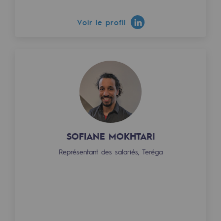
Territorial
Voir le profil
Engagements auprès des territoires
Social
Social
Notre investissement dans les compéte
Inclusion
Mixité et égalité Femme-Homme
SOFIANE MOKHTARI
Représentant des salariés, Teréga
QVCT
Sécurité
Sécurité
PARI 2035, le programme de sécurité