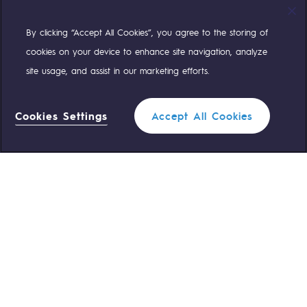
By clicking “Accept All Cookies”, you agree to the storing of
Compte Twitter
Compte Facebook
Compte Linkedin
Compte Youtube
cookies on your device to enhance site navigation, analyze
site usage, and assist in our marketing efforts.
NOS ÉQUIPES SONT À VOTRE ÉCOUTE
Cookies Settings
Accept All Cookies
0 559 133 400
Standard Teréga
0 800 028 800
Urgence gaz
ACCÈS RAPIDE
Nous contacter
Règlementation
Nous rejoindre
Portail client
Newsroom