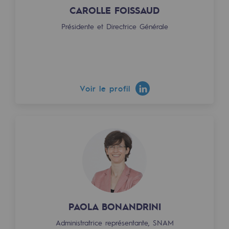
2050 : un monde d’énergies renouvelabl
CAROLLE FOISSAUD
Présidente et Directrice Générale
Objectif Hydrogène
CCUS Objectif Zéro CO2
Objectif Biométhane
Voir le profil
Le Labo
Acteur engagé
Acteur engagé
Ambition RSE
Responsabilité environnementale
Responsabilité environnementale
PAOLA BONANDRINI
BE POSITIF, le programme de responsabi
Administratrice représentante, SNAM