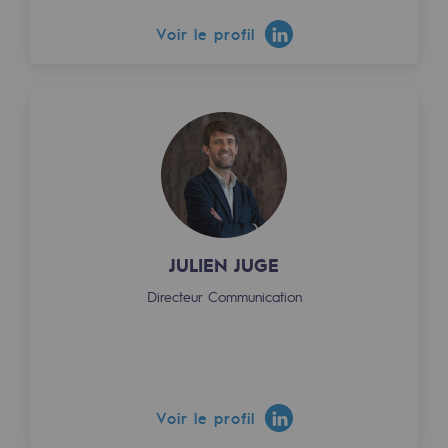
Voir le profil
Communiqués de presse
Actualités
Documentation
Evénements
L'édito Teréga
Les actions soutenues par Teréga
JULIEN JUGE
Directeur Communication
Voir le profil