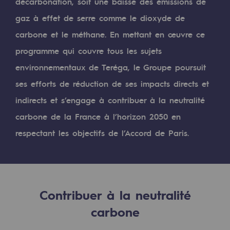
Digitalisation
décarbonation, soit une baisse des émissions de
gaz à effet de serre comme le dioxyde de
Transversalité et Collaboratif
carbone et le méthane. En mettant en œuvre ce
Notre culture et nos valeurs
programme qui couvre tous les sujets
Une organisation certifiée
environnementaux de Teréga, le Groupe poursuit
ses efforts de réduction de ses impacts directs et
Notre organisation
indirects et s’engage à contribuer à la neutralité
Notre organisation
carbone de la France à l’horizon 2050 en
Gouvernance
respectant les objectifs de l’Accord de Paris.
Indicateurs
Publications institutionnelles
Où nous trouver
Contribuer à la neutralité
carbone
Les énergies d'avenir