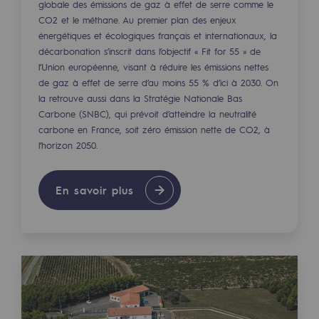
globale des émissions de gaz à effet de serre comme le
Décarbonation : une priorité
CO2 et le méthane. Au premier plan des enjeux
énergétiques et écologiques français et internationaux, la
Limitation des émissions atmosphériques
décarbonation s’inscrit dans l’objectif « Fit for 55 » de
l’Union européenne, visant à réduire les émissions nettes
Gestion de l'énergie
de gaz à effet de serre d’au moins 55 % d’ici à 2030. On
la retrouve aussi dans la Stratégie Nationale Bas
Préservation de la biodiversité
Carbone (SNBC), qui prévoit d’atteindre la neutralité
Gestion des impacts
carbone en France, soit zéro émission nette de CO2, à
l’horizon 2050.
Responsabilité sociale et territoriale
Responsabilité sociale et territoria
En savoir plus
Energiz Mouv
Energiz Mouv
Le programme social et territorial de 
Territorial