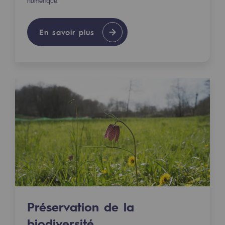
numérique.
Présentation du fonds de dotation
En savoir plus
Gouvernance du fonds de dotation et po
Soumettre un projet
Nos activités
Nos activités
Transport de gaz
Transport de gaz
Savoir-faire
Projet type
Préservation de la
Exploitation du réseau de gaz
biodiversité