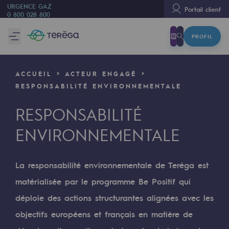
URGENCE GAZ
Portail client
0 800 028 800
PROFIL
Nous sommes
Nous sommes
ACCUEIL
ACTEUR ENGAGÉ
80 ans d'histoire
RESPONSABILITÉ ENVIRONNEMENTALE
Teréga
RESPONSABILITÉ
Teréga
ENVIRONNEMENTALE
Accélérateur de la transition énergétique
Un réseau local et européen
La responsabilité environnementale de Teréga est
matérialisée par le programme Be Positif qui
Une organisation adaptative et ouverte
déploie des actions structurantes alignées avec les
Une organisation adaptative et o
objectifs européens et français en matière de