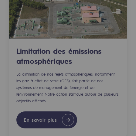
Territorial
Engagements auprès des territoires
Social
Social
Limitation des émissions
Notre investissement dans les compéte
atmosphériques
Inclusion
La diminution de nos rejets atmosphériques, notamment
les gaz à effet de serre (GES), fait partie de nos
Mixité et égalité Femme-Homme
systèmes de management de l’énergie et de
QVCT
l’environnement. Notre action s’articule autour de plusieurs
objectifs affichés.
Sécurité
Sécurité
En savoir plus
PARI 2035, le programme de sécurité