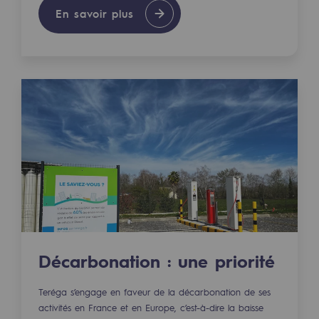
2050 : un monde d’énergies renouvelabl
En savoir plus
Objectif Hydrogène
CCUS Objectif Zéro CO2
Objectif Biométhane
Le Labo
Acteur engagé
Acteur engagé
Ambition RSE
Responsabilité environnementale
Décarbonation : une priorité
Responsabilité environnementale
Teréga s’engage en faveur de la décarbonation de ses
BE POSITIF, le programme de responsabi
activités en France et en Europe, c’est-à-dire la baisse