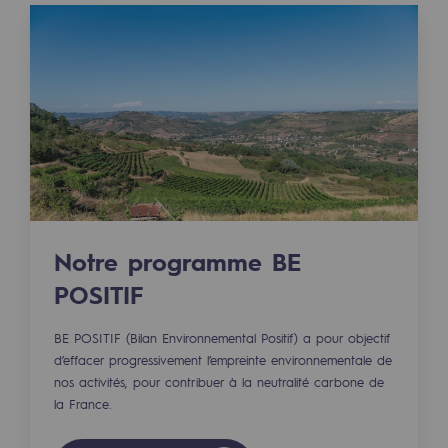
Les énergies d'avenir
Notre vision
Gaz renouvelables et procédés durables
Gaz renouvelables et procédés d
Pyrogazéification et gazéification hydro
Méthanation
Captage de CO2
Notre programme BE
POSITIF
Nouveaux usages
BE POSITIF (Bilan Environnemental Positif) a pour objectif
Concertations CH4, H2 et CO2
d’effacer progressivement l’empreinte environnementale de
nos activités, pour contribuer à la neutralité carbone de
Espace pédagogique
la France.
Espace pédagogique