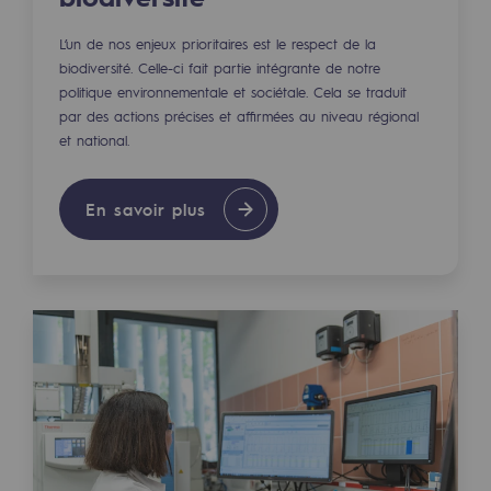
Raccordement au réseau de gaz
L’un de nos enjeux prioritaires est le respect de la
Stockage de gaz
biodiversité. Celle-ci fait partie intégrante de notre
politique environnementale et sociétale. Cela se traduit
Stockage de gaz
par des actions précises et affirmées au niveau régional
et national.
Savoir-faire
Projet type
En savoir plus
Infrastructures historiques
Biométhane
Biométhane
Biométhane : Enjeux et opportunités
Qu'est-ce que la méthanisation ?
Teréga, partenaire de référence sur le 