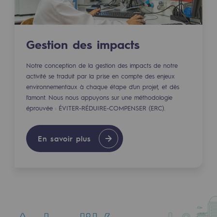
Hydrogène
Hydrogène
Gestion des impacts
Hydrogène : Enjeux et opportunités
Notre conception de la gestion des impacts de notre
Production d'hydrogène
activité se traduit par la prise en compte des enjeux
environnementaux à chaque étape d’un projet, et dès
Transport d'hydrogène
l’amont. Nous nous appuyons sur une méthodologie
Stockage d'hydrogène
éprouvée : ÉVITER-RÉDUIRE-COMPENSER (ERC).
Projet HySoW
En savoir plus
Projet H2med
Appel à Manifestation d'Intérêt H2 et C
Cartographie du réseau
Stratégie & Innovation