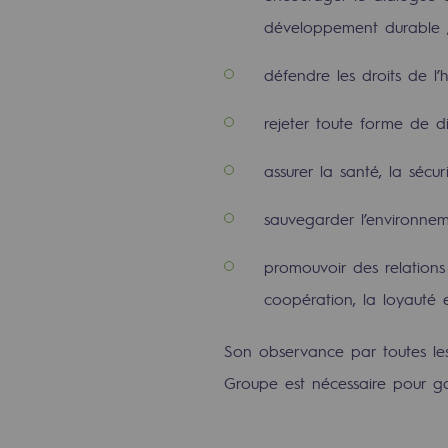
Méthanation
développement durable 
Captage de CO2
défendre les droits de l
Nouveaux usages
rejeter toute forme de di
Concertations CH4, H2 et CO2
assurer la santé, la sécur
Espace pédagogique
sauvegarder l’environneme
Espace pédagogique
promouvoir des relations 
coopération, la loyauté e
2050 : un monde d’énergies reno
Objectif Hydrogène
Son observance par toutes les 
Groupe est nécessaire pour gara
CCUS Objectif Zéro CO2
Objectif Biométhane