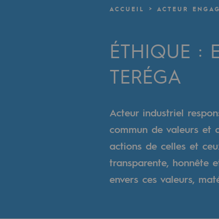
Un réseau local et européen
ACCUEIL
ACTEUR ENGA
Une organisation adaptative et ou
ÉTHIQUE : 
Une organisation adaptat
TERÉGA
Digitalisation
Transversalité et Collaboratif
Acteur industriel respo
Notre culture et nos valeurs
commun de valeurs et de
Une organisation certifiée
actions de celles et ce
transparente, honnête e
Notre organisation
envers ces valeurs, maté
Notre organisation
Gouvernance