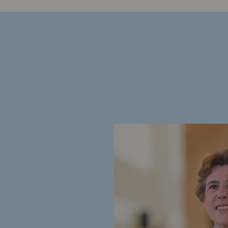
Le Labo
Acteur engagé
Acteur engagé
Ambition RSE
Responsabilité environnementale
Responsabilité environne
BE POSITIF, le programme de res
Décarbonation : une priorité
Limitation des émissions atmosph