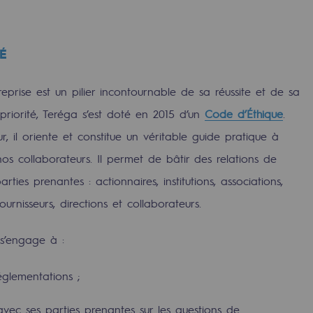
TÉ
reprise est un pilier incontournable de sa réussite et de sa
 priorité, Teréga s’est doté en 2015 d’un
Code d’Éthique
.
r, il oriente et constitue un véritable guide pratique à
os collaborateurs. Il permet de bâtir des relations de
ties prenantes : actionnaires, institutions, associations,
ournisseurs, directions et collaborateurs.
rables
s’engage à :
océdés durables
réglementations ;
n hydrothermale
vec ses parties prenantes sur les questions de