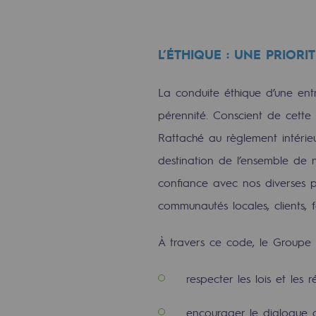
Indicateurs
L’ÉTHIQUE : UNE PRIORI
Publications institutionnelles
Où nous trouver
La conduite éthique d’une ent
pérennité. Conscient de cette
Les énergies d'avenir
Rattaché au règlement intérieu
Les énergies d'avenir
destination de l’ensemble de n
confiance avec nos diverses par
Notre vision
communautés locales, clients, f
Gaz renouvelables et procédés du
À travers ce code, le Groupe 
Gaz renouvelables et pr
respecter les lois et les 
Pyrogazéification et gazéificatio
encourager le dialogue a