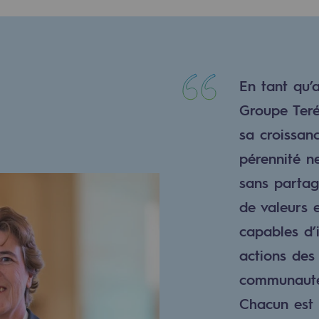
En tant qu’a
Groupe Teré
sa croissan
pérennité n
sans parta
mentale
de valeurs 
capables d’i
ponsabilité environnementale
actions des
communautés
ériques
Chacun est 