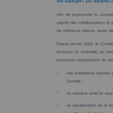
UN GARANT DU RESPECT 
Engagements auprès des territoi
Afin de promouvoir la connai
auprès des collaborateurs et 
Social
de référence interne, existe d
Social
Depuis janvier 2024, le Comit
Notre investissement dans les 
renforcer sa neutralité, sa co
Inclusion
personnes représentant les fon
Mixité et égalité Femme-Homme
une présidence assurée 
Durable ;
QVCT
un membre externe ayant
Sécurité
Sécurité
un représentant de la fo