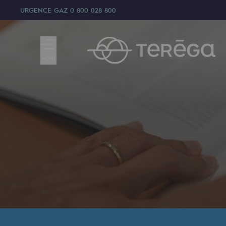
URGENCE GAZ
0 800 028 800
MENU
Nous sommes
Nous sommes
80 ans d'histoire
Teréga
Teréga
Accélérateur de la transition éner