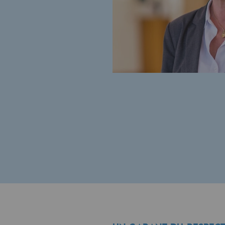
Gestion de l'énergie
Préservation de la biodiversité
Gestion des impacts
Responsabilité sociale et territorial
Responsabilité sociale et t
Energiz Mouv
Energiz Mouv
Le programme social et territori
Territorial
Territorial