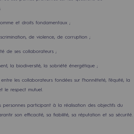
;
’homme et droits fondamentaux ;
scrimination, de violence, de corruption ;
ité de ses collaborateurs ;
nt, la biodiversité, la sobriété énergétique ;
entre les collaborateurs fondées sur l’honnêteté, l’équité, la
t le respect mutuel.
uvelables et bas carbone
personnes participant à la réalisation des objectifs du
ntir son efficacité, sa fiabilité, sa réputation et sa sécurité.