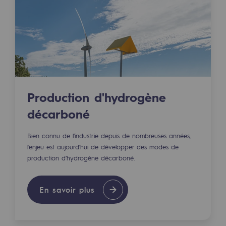
2050 : un monde d’énergies renouvelabl
Objectif Hydrogène
CCUS Objectif Zéro CO2
Objectif Biométhane
Le Labo
Production d'hydrogène
décarboné
Acteur engagé
Acteur engagé
Bien connu de l’industrie depuis de nombreuses années,
l’enjeu est aujourd’hui de développer des modes de
Ambition RSE
production d’hydrogène décarboné.
Responsabilité environnementale
En savoir plus
Responsabilité environnementale
BE POSITIF, le programme de responsabi