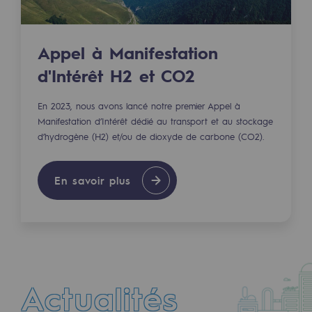
Hydrogène
Hydrogène
Appel à Manifestation
Hydrogène : Enjeux et opportunités
d'Intérêt H2 et CO2
Production d'hydrogène
En 2023, nous avons lancé notre premier Appel à
Manifestation d’Intérêt dédié au transport et au stockage
Transport d'hydrogène
d’hydrogène (H2) et/ou de dioxyde de carbone (CO2).
Stockage d'hydrogène
En savoir plus
Projet HySoW
Projet H2med
Appel à Manifestation d'Intérêt H2 et C
Cartographie du réseau
Actualités
Stratégie & Innovation