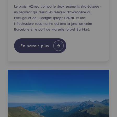
Raccordement au réseau de gaz
Le projet H2med comporte deux segments stratégiques :
un segment qui reliera les réseaux d’hydrogène du
Stockage de gaz
Portugal et de l’Espagne (projet CelZa), et une
Stockage de gaz
infrastructure sous-marine qui fera la jonction entre
Barcelone et le port de Marseille (projet BarMar).
Savoir-faire
En savoir plus
Projet type
Infrastructures historiques
Biométhane
Biométhane
Biométhane : Enjeux et opportunités
Qu'est-ce que la méthanisation ?
Teréga, partenaire de référence sur le 