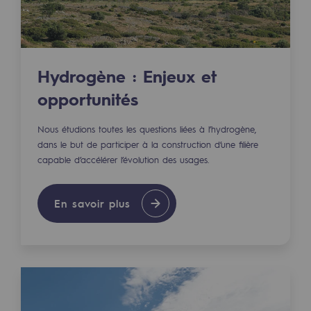
Les énergies d'avenir
Notre vision
Gaz renouvelables et procédés durables
Hydrogène : Enjeux et
Gaz renouvelables et procédés d
opportunités
Pyrogazéification et gazéification hydro
Nous étudions toutes les questions liées à l’hydrogène,
dans le but de participer à la construction d’une filière
Méthanation
capable d’accélérer l’évolution des usages.
Captage de CO2
En savoir plus
Nouveaux usages
Concertations CH4, H2 et CO2
Espace pédagogique
Espace pédagogique