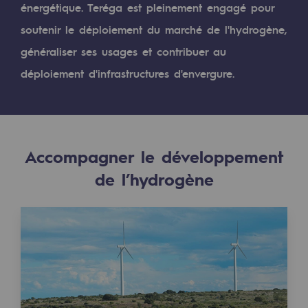
Digitalisation
énergétique. Teréga est pleinement engagé pour
Transversalité et Collaboratif
soutenir le déploiement du marché de l'hydrogène,
généraliser ses usages et contribuer au
Notre culture et nos valeurs
déploiement d'infrastructures d'envergure.
Une organisation certifiée
Notre organisation
Notre organisation
Accompagner le développement
Gouvernance
de l’hydrogène
Indicateurs
Publications institutionnelles
Où nous trouver
Les énergies d'avenir