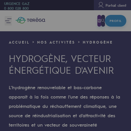
URGENCE GAZ
Portail client
0 800 028 800
PROFIL
Nous sommes
Nous sommes
ACCUEIL
NOS ACTIVITÉS
HYDROGÈNE
80 ans d'histoire
HYDROGÈNE, VECTEUR
Teréga
ÉNERGÉTIQUE D'AVENIR
Teréga
Accélérateur de la transition énergétique
L’hydrogène renouvelable et bas-carbone
Un réseau local et européen
apparaît à la fois comme l’une des réponses à la
problématique du réchauffement climatique, une
Une organisation adaptative et ouverte
source de réindustrialisation et d’attractivité des
Une organisation adaptative et o
territoires et un vecteur de souveraineté