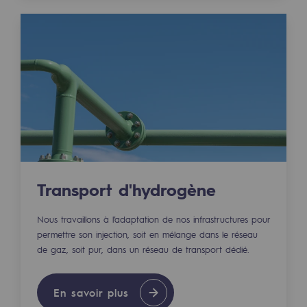
Décarbonation : une priorité
Limitation des émissions atmosphériques
Gestion de l'énergie
Préservation de la biodiversité
Gestion des impacts
Responsabilité sociale et territoriale
Responsabilité sociale et territoria
Transport d'hydrogène
Energiz Mouv
Nous travaillons à l’adaptation de nos infrastructures pour
Energiz Mouv
permettre son injection, soit en mélange dans le réseau
de gaz, soit pur, dans un réseau de transport dédié.
Le programme social et territorial de 
En savoir plus
Territorial