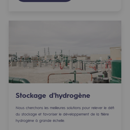
Territorial
Engagements auprès des territoires
Social
Social
Notre investissement dans les compéte
Inclusion
Mixité et égalité Femme-Homme
QVCT
Stockage d'hydrogène
Sécurité
Nous cherchons les meilleures solutions pour relever le défi
Sécurité
du stockage et favoriser le développement de la filière
hydrogène à grande échelle.
PARI 2035, le programme de sécurité