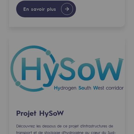
Sécurité et cybersécurité
En savoir plus
Santé et sécurité au travail
Sécurité industrielle
Gouvernance responsable
Gouvernance responsable
CADRE, le programme gouvernance
Organisation
Éthique et conformité
Achats responsables
Projet HySoW
Fonds de dotation
Découvrez les dessous de ce projet d’infrastructures de
Fonds de dotation
transport et de stockage d’hydrogène au cœur du Sud-