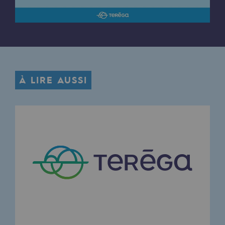
Hydrogène
Hydrogène
Hydrogène : Enjeux et opportunités
Production d'hydrogène
À LIRE AUSSI
Transport d'hydrogène
Stockage d'hydrogène
Projet HySoW
Projet H2med
Appel à Manifestation d'Intérêt H2 et C
Cartographie du réseau
Stratégie & Innovation