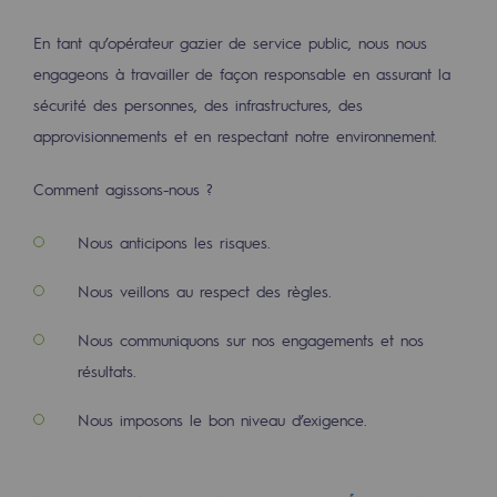
Les énergies d'avenir
En tant qu’opérateur gazier de service public, nous nous
Notre vision
engageons à travailler de façon responsable en assurant la
sécurité des personnes, des infrastructures, des
Gaz renouvelables et procédés durables
approvisionnements et en respectant notre environnement.
Gaz renouvelables et procédés d
Comment agissons-nous ?
Pyrogazéification et gazéification hydro
Méthanation
Nous anticipons les risques.
Captage de CO2
Nous veillons au respect des règles.
Nouveaux usages
Nous communiquons sur nos engagements et nos
résultats.
Concertations CH4, H2 et CO2
Nous imposons le bon niveau d’exigence.
Espace pédagogique
Espace pédagogique