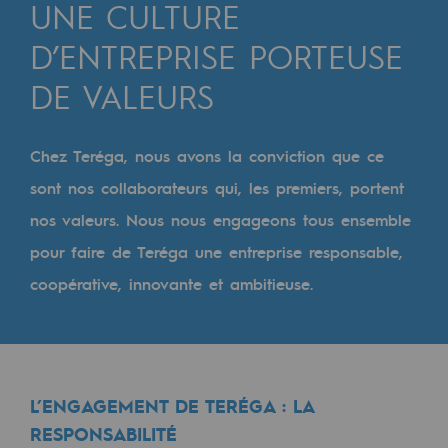
Digitalisation
UNE CULTURE
Transversalité et Collaboratif
D’ENTREPRISE PORTEUSE
Notre culture et nos valeurs
DE VALEURS
Une organisation certifiée
Chez Teréga, nous avons la conviction que ce
Notre organisation
sont nos collaborateurs qui, les premiers, portent
Notre organisation
nos valeurs. Nous nous engageons tous ensemble
Gouvernance
pour faire de Teréga une entreprise responsable,
coopérative, innovante et ambitieuse.
Indicateurs
Publications institutionnelles
Où nous trouver
L’ENGAGEMENT DE TERÉGA : LA
Les énergies d'avenir
RESPONSABILITÉ