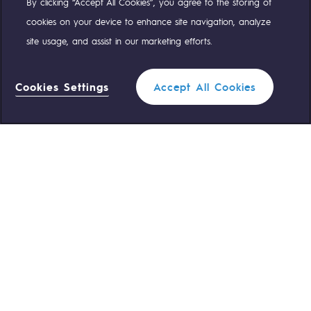
By clicking “Accept All Cookies”, you agree to the storing of
Compte Twitter
Compte Facebook
Compte Linkedin
Compte Youtube
cookies on your device to enhance site navigation, analyze
site usage, and assist in our marketing efforts.
NOS ÉQUIPES SONT À VOTRE ÉCOUTE
Cookies Settings
Accept All Cookies
0 559 133 400
Standard Teréga
0 800 028 800
Urgence gaz
ACCÈS RAPIDE
Nous contacter
Règlementation
Nous rejoindre
Portail client
Newsroom