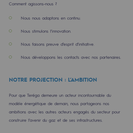
Comment agissons-nous ?
Sécurité et cybersécurité
Nous nous adaptons en continu.
Santé et sécurité au travail
Nous stimulons l’innovation.
Sécurité industrielle
Nous faisons preuve d’esprit d’initiative.
Gouvernance responsable
Nous développons les contacts avec nos partenaires.
Gouvernance responsable
CADRE, le programme gouvernance
NOTRE PROJECTION : L’AMBITION
Organisation
Pour que Teréga demeure un acteur incontournable du
Éthique et conformité
modèle énergétique de demain, nous partageons nos
Achats responsables
ambitions avec les autres acteurs engagés du secteur pour
construire l’avenir du gaz et de ses infrastructures.
Fonds de dotation
Fonds de dotation