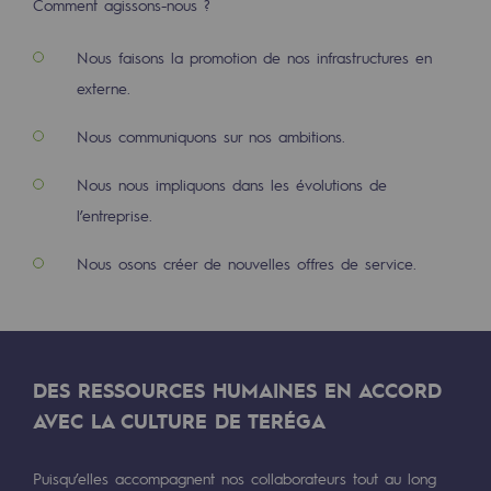
Comment agissons-nous ?
Présentation du fonds de dotation
Nous faisons la promotion de nos infrastructures en
externe.
Gouvernance du fonds de dotation et po
Soumettre un projet
Nous communiquons sur nos ambitions.
Nous nous impliquons dans les évolutions de
Nos activités
l’entreprise.
Nos activités
Nous osons créer de nouvelles offres de service.
Transport de gaz
Transport de gaz
Savoir-faire
DES RESSOURCES HUMAINES EN ACCORD
Projet type
AVEC LA CULTURE DE TERÉGA
Exploitation du réseau de gaz
Puisqu’elles accompagnent nos collaborateurs tout au long