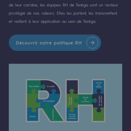
Raccordement au réseau de gaz
de leur carrière, les équipes RH de Teréga sont un vecteur
privilégié de nos valeurs. Elles les portent, les transmettent
Stockage de gaz
et veillent à leur application au sein de Teréga.
Stockage de gaz
Savoir-faire
Découvrir notre politique RH
Projet type
Infrastructures historiques
Biométhane
Biométhane
Biométhane : Enjeux et opportunités
Qu'est-ce que la méthanisation ?
Teréga, partenaire de référence sur le 