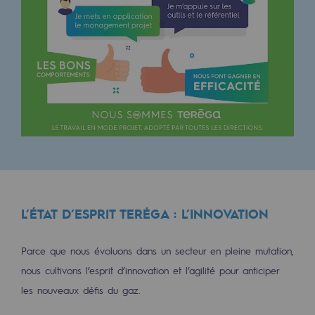
Territorial
Engagements auprès des territoires
Social
Social
Notre investissement dans les compéte
Inclusion
Mixité et égalité Femme-Homme
L’ÉTAT D’ESPRIT TERÉGA : L’INNOVATION
QVCT
Parce que nous évoluons dans un secteur en pleine mutation,
Sécurité
nous cultivons l’esprit d’innovation et l’agilité pour anticiper
Sécurité
les nouveaux défis du gaz.
PARI 2035, le programme de sécurité