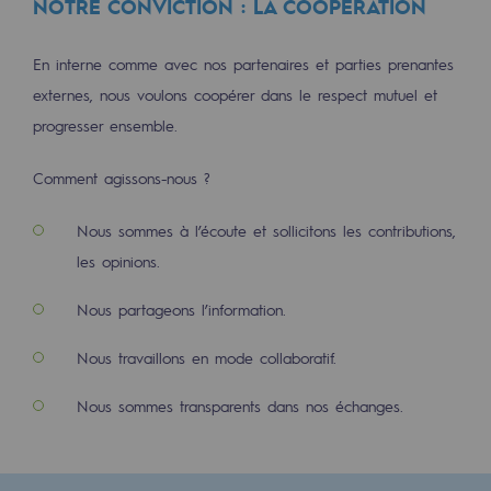
NOTRE CONVICTION : LA COOPÉRATION
2050 : un monde d’énergies renouvelabl
Objectif Hydrogène
En interne comme avec nos partenaires et parties prenantes
externes, nous voulons coopérer dans le respect mutuel et
CCUS Objectif Zéro CO2
progresser ensemble.
Objectif Biométhane
Comment agissons-nous ?
Le Labo
Nous sommes à l’écoute et sollicitons les contributions,
Acteur engagé
les opinions.
Acteur engagé
Nous partageons l’information.
Ambition RSE
Nous travaillons en mode collaboratif.
Responsabilité environnementale
Nous sommes transparents dans nos échanges.
Responsabilité environnementale
BE POSITIF, le programme de responsabi