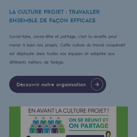
Décarbonation : une priorité
LA CULTURE PROJET : TRAVAILLER
Limitation des émissions atmosphériques
ENSEMBLE DE FAÇON EFFICACE
Gestion de l'énergie
Savoir-faire, savoir-être et partage, c’est la recette pour
Préservation de la biodiversité
mener à bien nos projets. Cette culture du travail coopératif
est déployée dans toutes nos équipes et adaptée aux
Gestion des impacts
différents métiers de Teréga.
Responsabilité sociale et territoriale
Responsabilité sociale et territoria
Découvrir notre organisation
Energiz Mouv
Energiz Mouv
Le programme social et territorial de 
Territorial