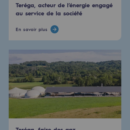
Teréga, acteur de l’énergie engagé
Communiqués de presse
au service de la société
Actualités
En savoir plus
Documentation
Evénements
L'édito Teréga
Les actions soutenues par Teréga
Teréga, faire des gaz