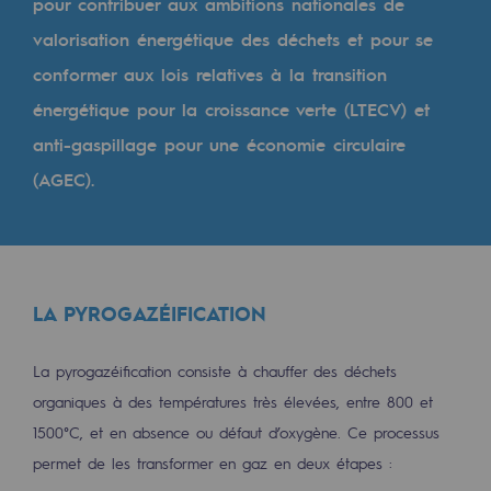
pour contribuer aux ambitions nationales de
Les énergies d'avenir
valorisation énergétique des déchets et pour se
Notre vision
conformer aux lois relatives à la transition
Gaz renouvelables et procédés durables
énergétique pour la croissance verte (LTECV) et
Gaz renouvelables et procédés d
anti-gaspillage pour une économie circulaire
(AGEC).
Pyrogazéification et gazéification hydro
Méthanation
Captage de CO2
LA PYROGAZÉIFICATION
Nouveaux usages
La pyrogazéification consiste à chauffer des déchets
Concertations CH4, H2 et CO2
organiques à des températures très élevées, entre 800 et
Espace pédagogique
1500°C, et en absence ou défaut d’oxygène. Ce processus
Espace pédagogique
permet de les transformer en gaz en deux étapes :