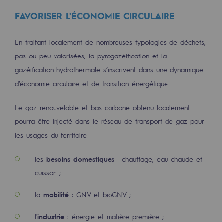
Stratégie & Innovation
FAVORISER L'ÉCONOMIE CIRCULAIRE
Notre stratégie d’innovation
En traitant localement de nombreuses typologies de déchets,
Notre stratégie d’innovation
pas ou peu valorisées, la pyrogazéification et la
Objectif Recherche & Innovation : sécur
gazéification hydrothermale s’inscrivent dans une dynamique
d’économie circulaire et de transition énergétique.
Objectif Recherche & Innovation : envi
Objectif Recherche & Innovation : bio
Le gaz renouvelable et bas carbone obtenu localement
pourra être injecté dans le réseau de transport de gaz pour
Objectif Recherche & Innovation : hydr
les usages du territoire :
Objectif Recherche & Innovation : syst
les
besoins domestiques
: chauffage, eau chaude et
Partenariats et innovation participative
cuisson ;
la
mobilité
: GNV et bioGNV ;
Newsroom
l'
industrie
: énergie et matière première ;
Newsroom