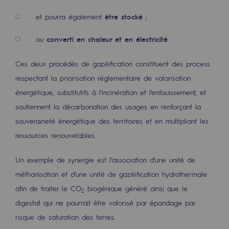
et pourra également
être stocké
;
Communiqués de presse
Actualités
ou
converti en chaleur et en électricité
.
Documentation
Ces deux procédés de gazéification constituent des process
respectant la priorisation réglementaire de valorisation
Evénements
énergétique, substitutifs à l'incinération et l'enfouissement, et
L'édito Teréga
soutiennent la décarbonation des usages en renforçant la
Les actions soutenues par Teréga
souveraineté énergétique des territoires et en multipliant les
ressources renouvelables.
Un exemple de synergie est l’association d’une unité de
méthanisation et d’une unité de gazéification hydrothermale
afin de traiter le CO
biogénique généré ainsi que le
2
digestat qui ne pourrait être valorisé par épandage par
risque de saturation des terres.