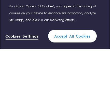
By clicking “Accept All Cookies”, you agree to the storing of
Compte Twitter
Compte Facebook
Compte Linkedin
Compte Youtube
cookies on your device to enhance site navigation, analyze
site usage, and assist in our marketing efforts.
NOS ÉQUIPES SONT À VOTRE ÉCOUTE
Cookies Settings
Accept All Cookies
0 559 133 400
Standard Teréga
0 800 028 800
Urgence gaz
ACCÈS RAPIDE
Nous contacter
Règlementation
Nous rejoindre
Portail client
Newsroom