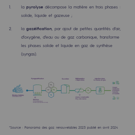
2050 : un monde d’énergies renouvelabl
la
pyrolyse
décompose la matière en trois phases :
solide, liquide et gazeuse ;
Objectif Hydrogène
CCUS Objectif Zéro CO2
la
gazéification
, par ajout de petites quantités d’air,
d’oxygène, d’eau ou de gaz carbonique, transforme
Objectif Biométhane
les phases solide et liquide en gaz de synthèse
(syngas).
Le Labo
Acteur engagé
Acteur engagé
Ambition RSE
Responsabilité environnementale
Responsabilité environnementale
*Source : Panorama des gaz renouvelables 2023 publié en avril 2024
BE POSITIF, le programme de responsabi