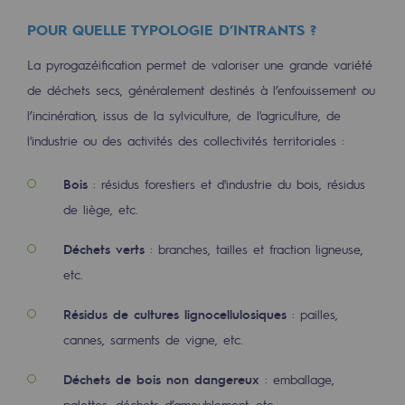
Décarbonation : une priorité
POUR QUELLE TYPOLOGIE D’INTRANTS ?
Limitation des émissions atmosphériques
La pyrogazéification permet de valoriser une grande variété
de déchets secs, généralement destinés à l’enfouissement ou
Gestion de l'énergie
l’incinération, issus de la sylviculture, de l'agriculture, de
Préservation de la biodiversité
l'industrie ou des activités des collectivités territoriales :
Gestion des impacts
Bois
: résidus forestiers et d'industrie du bois, résidus
Responsabilité sociale et territoriale
de liège, etc.
Responsabilité sociale et territoria
Déchets verts
: branches, tailles et fraction ligneuse,
etc.
Energiz Mouv
Energiz Mouv
Résidus de cultures lignocellulosiques
: pailles,
cannes, sarments de vigne, etc.
Le programme social et territorial de 
Déchets de bois non dangereux
: emballage,
Territorial
palettes, déchets d’ameublement, etc.