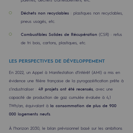
Territorial
Déchets non recyclables
: plastiques non recyclables,
Engagements auprès des territoires
pneus usagés, etc.
Social
Combustibles Solides de Récupération
(CSR) : refus
de tri bois, cartons, plastiques, etc.
Social
Notre investissement dans les compéte
LES PERSPECTIVES DE DÉVELOPPEMENT
Inclusion
En 2022, un Appel à Manifestation d’Intérêt (AMI) a mis en
Mixité et égalité Femme-Homme
évidence une filière française de la pyrogazéification prête à
s’industrialiser :
49 projets ont été recensés
, avec une
QVCT
capacité de production de gaz cumulée évaluée à
4,1
TWh/an, équivalant à
la consommation de plus de 900
Sécurité
000 logements neufs
.
Sécurité
À l’horizon 2030, le bilan prévisionnel basé sur les ambitions
PARI 2035, le programme de sécurité