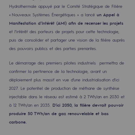
Hydrothermale appuyé par le Comité Stratégique de Filière
Hydrogène
« Nouveaux Systèmes Énergétiques » a lancé
un Appel à
Hydrogène
Manifestation d’Intérêt (AMI) afin de recenser les projets
Hydrogène : Enjeux et opportunités
et l’intérêt des porteurs de projets pour cette technologie,
puis de consolider et partager une vision de la filière auprès
Production d'hydrogène
des pouvoirs publics et des parties prenantes.
Transport d'hydrogène
Le démarrage des premiers pilotes industriels permettra de
Stockage d'hydrogène
confirmer la pertinence de la technologie, avant un
Projet HySoW
déploiement plus massif en vue d’une industrialisation d’ici
2027. Le potentiel de production de méthane de synthèse
Projet H2med
injectable dans le réseau est estimé à 2 TWh/an en 2030 et
Appel à Manifestation d'Intérêt H2 et C
à 12 TWh/an en 2035.
D’ici 2050, la filière devrait pouvoir
produire 50 TWh/an de gaz renouvelable et bas
Cartographie du réseau
carbone.
Stratégie & Innovation