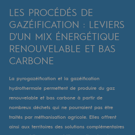
Digitalisation
LES PROCÉDÉS DE
Transversalité et Collaboratif
GAZÉIFICATION : LEVIERS
Notre culture et nos valeurs
D'UN MIX ÉNERGÉTIQUE
Une organisation certifiée
RENOUVELABLE ET BAS
Notre organisation
CARBONE
Notre organisation
Gouvernance
La pyrogazéification et la gazéification
Indicateurs
hydrothermale permettent de produire du gaz
renouvelable et bas carbone à partir de
Publications institutionnelles
nombreux déchets qui ne pourraient pas être
Où nous trouver
traités par méthanisation agricole. Elles offrent
ainsi aux territoires des solutions complémentaires
Les énergies d'avenir