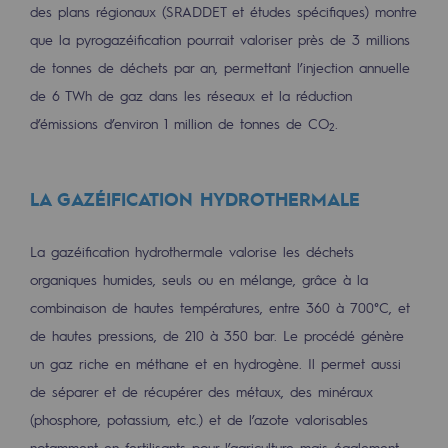
des plans régionaux (SRADDET et études spécifiques) montre
Sécurité et cybersécurité
que la pyrogazéification pourrait valoriser près de 3 millions
de tonnes de déchets par an, permettant l’injection annuelle
Santé et sécurité au travail
de 6 TWh de gaz dans les réseaux et la réduction
Sécurité industrielle
d’émissions d’environ 1 million de tonnes de CO
.
2
Gouvernance responsable
Gouvernance responsable
LA GAZÉIFICATION HYDROTHERMALE
CADRE, le programme gouvernance
La gazéification hydrothermale valorise les déchets
organiques humides, seuls ou en mélange, grâce à la
Organisation
combinaison de hautes températures, entre 360 à 700°C, et
Éthique et conformité
de hautes pressions, de 210 à 350 bar. Le procédé génère
Achats responsables
un gaz riche en méthane et en hydrogène. Il permet aussi
de séparer et de récupérer des métaux, des minéraux
Fonds de dotation
(phosphore, potassium, etc.) et de l’azote valorisables
Fonds de dotation
notamment en fertilisants pour l’agriculture mais également