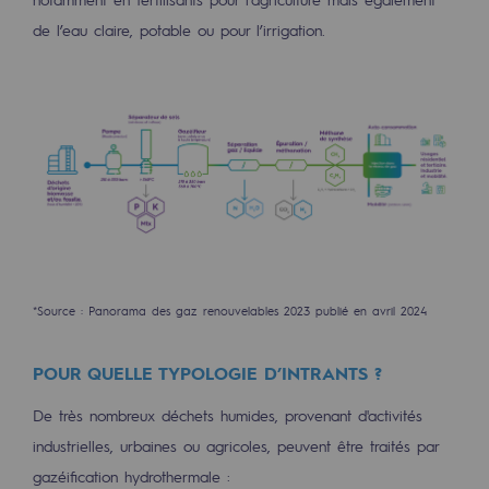
de l’eau claire, potable ou pour l’irrigation.
Présentation du fonds de dotation
Gouvernance du fonds de dotation et po
Soumettre un projet
Nos activités
Nos activités
Transport de gaz
*Source : Panorama des gaz renouvelables 2023 publié en avril 2024
Transport de gaz
Savoir-faire
POUR QUELLE TYPOLOGIE D’INTRANTS ?
Projet type
De très nombreux déchets humides, provenant d'activités
industrielles, urbaines ou agricoles, peuvent être traités par
Exploitation du réseau de gaz
gazéification hydrothermale :