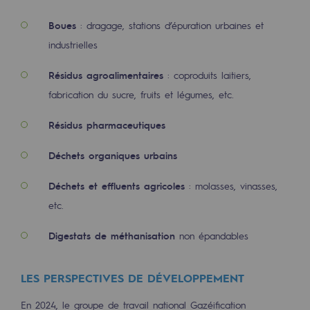
Raccordement au réseau de gaz
Boues
: dragage, stations d’épuration urbaines et
Stockage de gaz
industrielles
Stockage de gaz
Résidus agroalimentaires
: coproduits laitiers,
Savoir-faire
fabrication du sucre, fruits et légumes, etc.
Projet type
Résidus pharmaceutiques
Infrastructures historiques
Déchets organiques urbains
Biométhane
Déchets et effluents agricoles
: molasses, vinasses,
Biométhane
etc.
Digestats de méthanisation
non épandables
Biométhane : Enjeux et opportunités
Qu'est-ce que la méthanisation ?
LES PERSPECTIVES DE DÉVELOPPEMENT
Teréga, partenaire de référence sur le 
En 2024, le groupe de travail national Gazéification