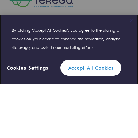
By clicking “Accept All Cookies”, you agree to the storing of
Compte Twitter
Compte Facebook
Compte Linkedin
Compte Youtube
cookies on your device to enhance site navigation, analyze
site usage, and assist in our marketing efforts.
NOS ÉQUIPES SONT À VOTRE ÉCOUTE
Cookies Settings
Accept All Cookies
0 559 133 400
Standard Teréga
0 800 028 800
Urgence gaz
ACCÈS RAPIDE
Nous contacter
Règlementation