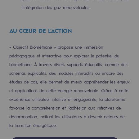
l’intégration des gaz renouvelables.
Présentation du fonds de dotation
Gouvernance du fonds de dotation et po
AU CŒUR DE L’ACTION
Soumettre un projet
« Objectif Biométhane » propose une immersion
Nos activités
pédagogique et interactive pour explorer le potentiel du
biométhane. À travers divers supports éducatifs, comme des
Nos activités
schémas explicatifs, des modules interactifs ou encore des
Transport de gaz
études de cas, elle permet de mieux appréhender les enjeux
Transport de gaz
et applications de cette énergie renouvelable. Grâce à cette
expérience utilisateur intuitive et engageante, la plateforme
Savoir-faire
favorise la compréhension et l’adhésion aux initiatives de
décarbonation, incitant les utilisateurs à devenir acteurs de
Projet type
la transition énergétique.
Exploitation du réseau de gaz