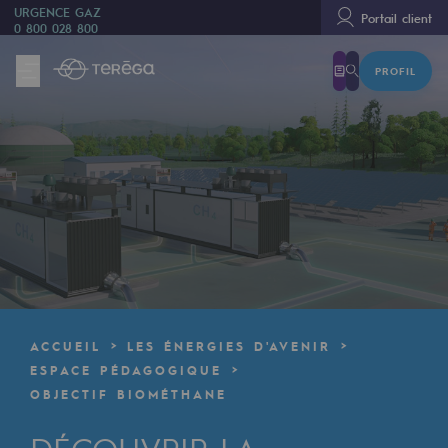
URGENCE GAZ
Portail client
0 800 028 800
PROFIL
Nous sommes
Nous sommes
80 ans d'histoire
Teréga
Teréga
Accélérateur de la transition énergétique
Un réseau local et européen
ACCUEIL
LES ÉNERGIES D'AVENIR
Une organisation adaptative et ouverte
ESPACE PÉDAGOGIQUE
OBJECTIF BIOMÉTHANE
Une organisation adaptative et o