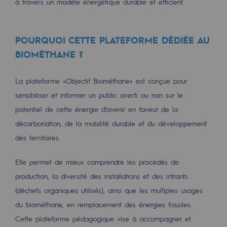
à travers un modèle énergétique durable et efficient.
Décarbonation : une priorité
Limitation des émissions atmosphériques
POURQUOI CETTE PLATEFORME DÉDIÉE AU
Gestion de l'énergie
BIOMÉTHANE ?
Préservation de la biodiversité
La plateforme «Objectif Biométhane» est conçue pour
Gestion des impacts
sensibiliser et informer un public averti ou non sur le
potentiel de cette énergie d’avenir en faveur de la
Responsabilité sociale et territoriale
décarbonation, de la mobilité durable et du développement
Responsabilité sociale et territoria
des territoires.
Energiz Mouv
Elle permet de mieux comprendre les procédés de
Energiz Mouv
production, la diversité des installations et des intrants
(déchets organiques utilisés), ainsi que les multiples usages
Le programme social et territorial de 
du biométhane, en remplacement des énergies fossiles.
Cette plateforme pédagogique vise à accompagner et
Territorial