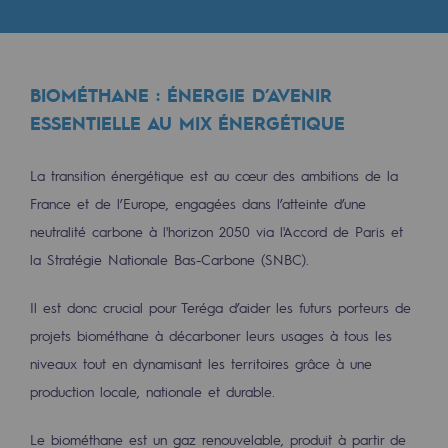
Les énergies d'avenir
Notre vision
BIOMÉTHANE : ÉNERGIE D’AVENIR
Gaz renouvelables et procédés durables
ESSENTIELLE AU MIX ÉNERGÉTIQUE
Gaz renouvelables et procédés d
Pyrogazéification et gazéification hydro
La transition énergétique est au cœur des ambitions de la
France et de l’Europe, engagées dans l’atteinte d’une
Méthanation
neutralité carbone à l'horizon 2050 via l'Accord de Paris et
Captage de CO2
la Stratégie Nationale Bas-Carbone (SNBC).
Nouveaux usages
Il est donc crucial pour Teréga d’aider les futurs porteurs de
projets biométhane à décarboner leurs usages à tous les
Concertations CH4, H2 et CO2
niveaux tout en dynamisant les territoires grâce à une
Espace pédagogique
production locale, nationale et durable.
Espace pédagogique
Le biométhane est un gaz renouvelable, produit à partir de