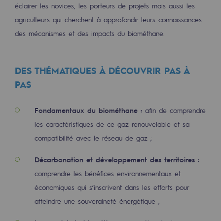
éclairer les novices, les porteurs de projets mais aussi les
Territorial
agriculteurs qui cherchent à approfondir leurs connaissances
Engagements auprès des territoires
des mécanismes et des impacts du biométhane.
Social
DES THÉMATIQUES À DÉCOUVRIR PAS À
Social
PAS
Notre investissement dans les compéte
Fondamentaux du biométhane :
afin de comprendre
Inclusion
les caractéristiques de ce gaz renouvelable et sa
Mixité et égalité Femme-Homme
compatibilité avec le réseau de gaz ;
QVCT
Décarbonation et développement des territoires :
comprendre les bénéfices environnementaux et
Sécurité
économiques qui s’inscrivent dans les efforts pour
Sécurité
atteindre une souveraineté énergétique ;
PARI 2035, le programme de sécurité