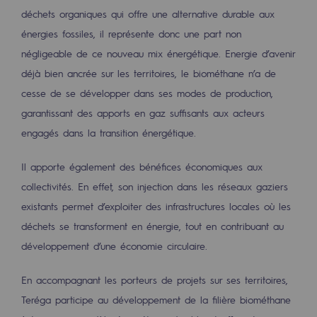
2050 : un monde d’énergies renouvelabl
déchets organiques qui offre une alternative durable aux
énergies fossiles, il représente donc une part non
Objectif Hydrogène
négligeable de ce nouveau mix énergétique. Energie d’avenir
CCUS Objectif Zéro CO2
déjà bien ancrée sur les territoires, le biométhane n’a de
cesse de se développer dans ses modes de production,
Objectif Biométhane
garantissant des apports en gaz suffisants aux acteurs
Le Labo
engagés dans la transition énergétique.
Acteur engagé
Il apporte également des bénéfices économiques aux
collectivités. En effet, son injection dans les réseaux gaziers
Acteur engagé
existants permet d’exploiter des infrastructures locales où les
Ambition RSE
déchets se transforment en énergie, tout en contribuant au
développement d’une économie circulaire.
Responsabilité environnementale
Responsabilité environnementale
En accompagnant les porteurs de projets sur ses territoires,
Teréga participe au développement de la filière biométhane
BE POSITIF, le programme de responsabi