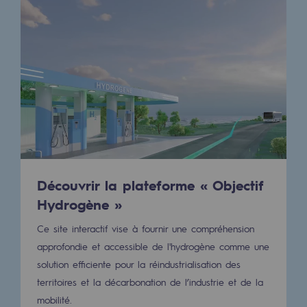
Stratégie & Innovation
Notre stratégie d’innovation
Notre stratégie d’innovation
Objectif Recherche & Innovation : sécur
Objectif Recherche & Innovation : envi
Objectif Recherche & Innovation : bio
Objectif Recherche & Innovation : hydr
Découvrir la plateforme « Objectif
Hydrogène »
Objectif Recherche & Innovation : syst
Ce site interactif vise à fournir une compréhension
Partenariats et innovation participative
approfondie et accessible de l'hydrogène comme une
solution efficiente pour la réindustrialisation des
Newsroom
territoires et la décarbonation de l’industrie et de la
mobilité.
Newsroom