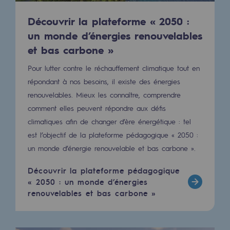
Hydrogène
Découvrir la plateforme « 2050 :
Hydrogène
un monde d’énergies renouvelables
et bas carbone »
Hydrogène : Enjeux et opportunités
Pour lutter contre le réchauffement climatique tout en
Production d'hydrogène
répondant à nos besoins, il existe des énergies
Transport d'hydrogène
renouvelables. Mieux les connaître, comprendre
comment elles peuvent répondre aux défis
Stockage d'hydrogène
climatiques afin de changer d’ère énergétique : tel
Projet HySoW
est l’objectif de la plateforme pédagogique « 2050 :
un monde d’énergie renouvelable et bas carbone ».
Projet H2med
Découvrir la plateforme pédagogique
Appel à Manifestation d'Intérêt H2 et C
« 2050 : un monde d’énergies
renouvelables et bas carbone »
Cartographie du réseau
Stratégie & Innovation