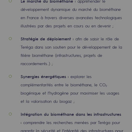
Le marché du biométhane :
appréhender le
Sécurité et cybersécurité
développement dynamique du marché du biométhane
en France à travers diverses avancées technologiques
Santé et sécurité au travail
illustrées par des projets en cours ou en devenir ;
Sécurité industrielle
Stratégie de déploiement :
afin de saisir le rôle de
Teréga
dans son soutien pour le développement de la
Gouvernance responsable
filière biométhane (infrastructures, projets de
Gouvernance responsable
raccordements..) ;
CADRE, le programme gouvernance
Synergies énergétiques :
explorer les
Organisation
complémentarités entre le biométhane, le CO₂
biogénique et l’hydrogène pour maximiser les usages
Éthique et conformité
et la valorisation du biogaz ;
Achats responsables
Intégration du biométhane dans les infrastructures
Fonds de dotation
:
comprendre les recherches menées par Teréga pour
Fonds de dotation
garantir la sécurité et l’intégrité des infrastructures pour