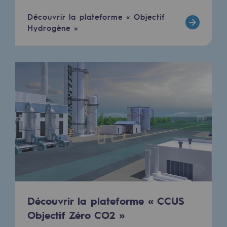
Découvrir la plateforme « Objectif
Communiqués de presse
Hydrogène »
Actualités
Documentation
Evénements
L'édito Teréga
Les actions soutenues par Teréga
Découvrir la plateforme « CCUS
Objectif Zéro CO2 »