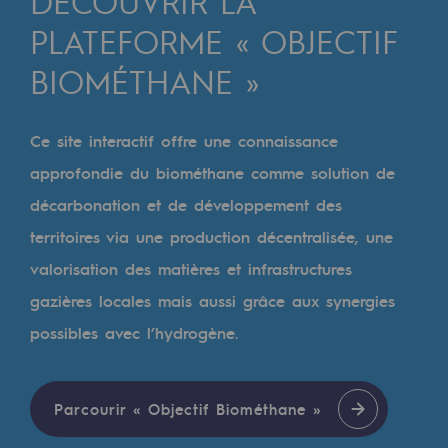
DÉCOUVRIR LA
Digitalisation
PLATEFORME « OBJECTIF
Transversalité et Collaboratif
BIOMÉTHANE »
Notre culture et nos valeurs
Une organisation certifiée
Ce site interactif offre une connaissance
Notre organisation
approfondie du biométhane comme solution de
Notre organisation
décarbonation et de développement des
territoires via une production décentralisée, une
Gouvernance
valorisation des matières et infrastructures
Indicateurs
gazières locales mais aussi grâce aux synergies
Publications institutionnelles
possibles avec l’hydrogène.
Où nous trouver
Parcourir « Objectif Biométhane »
Les énergies d'avenir