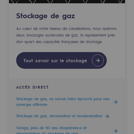
Décarbonation : une priorité
Stockage de gaz
Limitation des émissions atmosphériques
Au cœur de notre réseau de canalisations, nous opérons
Gestion de l'énergie
deux stockages souterrains de gaz. Ils représentent près
d’un quart des capacités françaises de stockage.
Préservation de la biodiversité
Gestion des impacts
Tout savoir sur le stockage
Responsabilité sociale et territoriale
Responsabilité sociale et territoria
ACCÈS DIRECT
Energiz Mouv
Stockage de gaz, un savoir-faire éprouvé pour une
Energiz Mouv
synergie affirmée
Le programme social et territorial de 
Stockage de gaz, sécurisation et modernisation
Teréga, plus de 50 ans d’expérience et
Territorial
d’exploitation du stockage de gaz