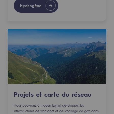
Hydrogène
Sécurité et cybersécurité
Santé et sécurité au travail
Sécurité industrielle
Gouvernance responsable
Gouvernance responsable
CADRE, le programme gouvernance
Organisation
Éthique et conformité
Achats responsables
Projets et carte du réseau
Fonds de dotation
Nous oeuvrons à moderniser et développer les
infrastructures de transport et de stockage de gaz dans
Fonds de dotation