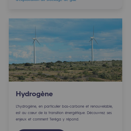
Territorial
Engagements auprès des territoires
Social
Social
Notre investissement dans les compéte
Inclusion
Mixité et égalité Femme-Homme
QVCT
Hydrogène
Sécurité
L’hydrogène, en particulier bas-carbone et renouvelable,
est au cœur de la transition énergétique. Découvrez ses
Sécurité
enjeux et comment Teréga y répond.
PARI 2035, le programme de sécurité