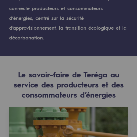
Digitalisation
connecte producteurs et consommateurs
Transversalité et Collaboratif
d’énergies, centré sur la sécurité
Notre culture et nos valeurs
d’approvisionnement, la transition écologique et la
Une organisation certifiée
décarbonation.
Notre organisation
Notre organisation
Le savoir-faire de Teréga au
Gouvernance
service des producteurs et des
Indicateurs
consommateurs d’énergies
Publications institutionnelles
Où nous trouver
Les énergies d'avenir