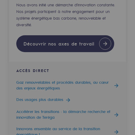
Raccordement au réseau de gaz
Nous avons initié une démarche d’innovation constante.
Nos projets participent à notre engagement pour un
Stockage de gaz
système énergétique bas carbone, renouvelable et
diversifié.
Stockage de gaz
Savoir-faire
Découvrir nos axes de travail
Projet type
Infrastructures historiques
ACCÈS DIRECT
Biométhane
Gaz renouvelables et procédés durables, au cœur
des enjeux énergétiques
Biométhane
Des usages plus durables
Biométhane : Enjeux et opportunités
Accélérer les transitions : la démarche recherche et
Qu'est-ce que la méthanisation ?
innovation de Teréga
Teréga, partenaire de référence sur le 
Innovons ensemble au service de la transition
énergétique !