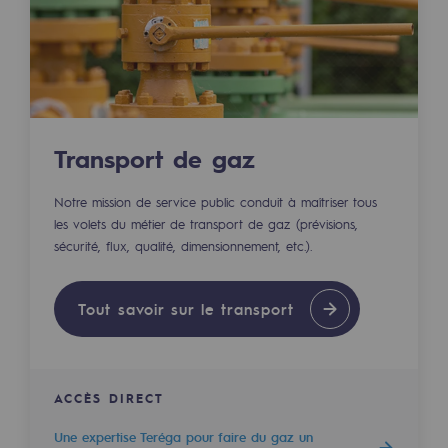
Les énergies d'avenir
Notre vision
Gaz renouvelables et procédés durables
Gaz renouvelables et procédés d
Transport de gaz
Pyrogazéification et gazéification hydro
Notre mission de service public conduit à maîtriser tous
Méthanation
les volets du métier de transport de gaz (prévisions,
sécurité, flux, qualité, dimensionnement, etc.).
Captage de CO2
Nouveaux usages
Tout savoir sur le transport
Concertations CH4, H2 et CO2
Espace pédagogique
ACCÈS DIRECT
Espace pédagogique
Une expertise Teréga pour faire du gaz un