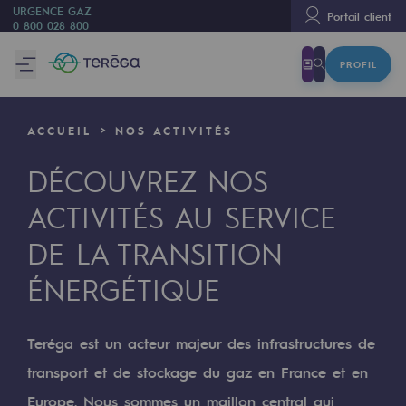
URGENCE GAZ
Portail client
0 800 028 800
PROFIL
Nous sommes
Nous sommes
ACCUEIL
NOS ACTIVITÉS
80 ans d'histoire
DÉCOUVREZ NOS
Teréga
ACTIVITÉS AU SERVICE
Teréga
DE LA TRANSITION
Accélérateur de la transition énergétique
ÉNERGÉTIQUE
Un réseau local et européen
Une organisation adaptative et ouverte
Teréga est un acteur majeur des infrastructures de
Une organisation adaptative et o
transport et de stockage du gaz en France et en
Europe. Nous sommes un maillon central qui