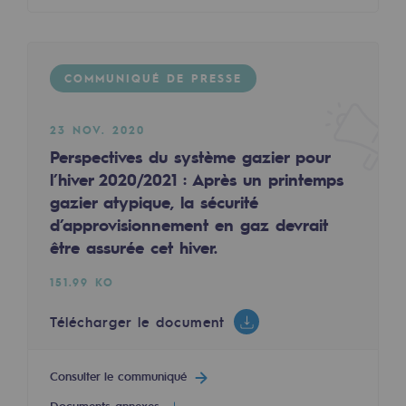
Sécurité et cybersécurité
Santé et sécurité au travail
COMMUNIQUÉ DE PRESSE
Sécurité industrielle
23 NOV. 2020
Gouvernance responsable
Perspectives du système gazier pour
l’hiver 2020/2021 : Après un printemps
Gouvernance responsable
gazier atypique, la sécurité
CADRE, le programme gouvernance
d’approvisionnement en gaz devrait
être assurée cet hiver.
Organisation
151.99 KO
Éthique et conformité
Télécharger le document
Achats responsables
Fonds de dotation
Consulter le communiqué
Fonds de dotation
Documents annexes