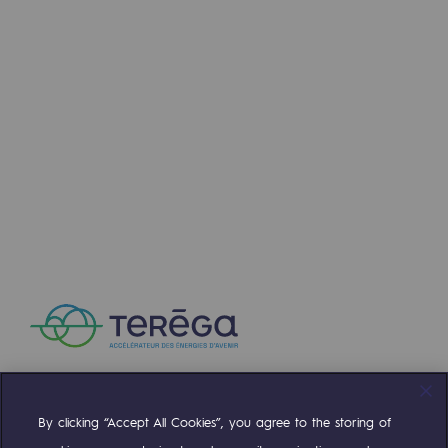
Communiqués de presse
Actualités
Documentation
Evénements
L'édito Teréga
Les actions soutenues par Teréga
By clicking “Accept All Cookies”, you agree to the storing of
Compte Twitter
Compte Facebook
Compte Linkedin
Compte Youtube