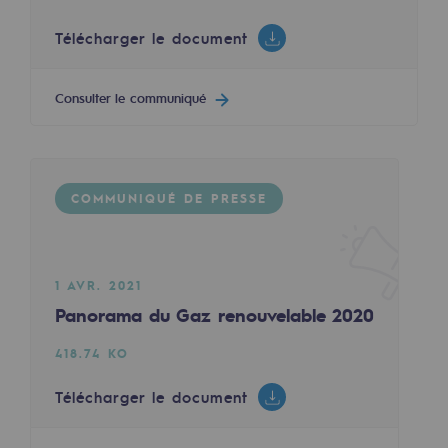
Décarbonation : une priorité
Télécharger le document
Limitation des émissions atmosphériques
Consulter le communiqué
Gestion de l'énergie
Préservation de la biodiversité
Gestion des impacts
COMMUNIQUÉ DE PRESSE
Responsabilité sociale et territoriale
Responsabilité sociale et territoria
1 AVR. 2021
Energiz Mouv
Panorama du Gaz renouvelable 2020
Energiz Mouv
418.74 KO
Le programme social et territorial de 
Télécharger le document
Territorial