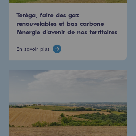
Raccordement au réseau de gaz
Teréga, faire des gaz
Stockage de gaz
renouvelables et bas carbone
Stockage de gaz
l'énergie d'avenir de nos territoires
Savoir-faire
En savoir plus
Projet type
Infrastructures historiques
Biométhane
Biométhane
Biométhane : Enjeux et opportunités
Qu'est-ce que la méthanisation ?
Teréga, partenaire de référence sur le 