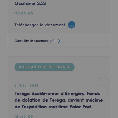
Occitanie SAS
2050 : un monde d’énergies renouvelabl
118.88 KO
Objectif Hydrogène
CCUS Objectif Zéro CO2
Télécharger le document
Objectif Biométhane
Consulter le communiqué
Le Labo
Acteur engagé
COMMUNIQUÉ DE PRESSE
Acteur engagé
Ambition RSE
6 JUIL. 2021
Teréga Accélérateur d’Énergies, Fonds
Responsabilité environnementale
de dotation de Teréga, devient mécène
Responsabilité environnementale
de l’expédition maritime Polar Pod
BE POSITIF, le programme de responsabi
101.60 KO