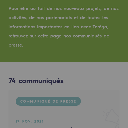
Digitalisation
Pour être au fait de nos nouveaux projets, de nos
Transversalité et Collaboratif
activités, de nos partenariats et de toutes les
Notre culture et nos valeurs
informations importantes en lien avec Teréga,
Une organisation certifiée
retrouvez sur cette page nos communiqués de
presse.
Notre organisation
Notre organisation
Gouvernance
74
communiqués
Indicateurs
Publications institutionnelles
COMMUNIQUÉ DE PRESSE
Où nous trouver
Les énergies d'avenir
17 NOV. 2021