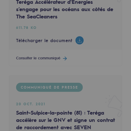
Teréga Accélérateur d'Énergies
Les énergies d'avenir
s’engage pour les océans aux côtés de
The SeaCleaners
Notre vision
611.78 KO
Gaz renouvelables et procédés durables
Gaz renouvelables et procédés d
Télécharger le document
Pyrogazéification et gazéification hydro
Consulter le communiqué
Méthanation
Captage de CO2
COMMUNIQUÉ DE PRESSE
Nouveaux usages
Concertations CH4, H2 et CO2
20 OCT. 2021
Espace pédagogique
Saint-Sulpice-la-pointe (81) : Teréga
accélère sur le GNV et signe un contrat
Espace pédagogique
de raccordement avec SEVEN