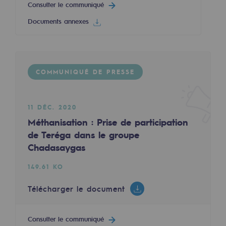
Consulter le communiqué
Territorial
Documents annexes
Engagements auprès des territoires
Social
COMMUNIQUÉ DE PRESSE
Social
Notre investissement dans les compéte
11 DÉC. 2020
Inclusion
Méthanisation : Prise de participation
de Teréga dans le groupe
Mixité et égalité Femme-Homme
Chadasaygas
QVCT
149.61 KO
Sécurité
Télécharger le document
Sécurité
Consulter le communiqué
PARI 2035, le programme de sécurité