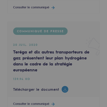
Territorial
Consulter le communiqué
Engagements auprès des territoires
Social
COMMUNIQUÉ DE PRESSE
Social
20 JUIL. 2020
Notre investissement dans les compéte
Teréga et dix autres transporteurs de
Inclusion
gaz présentent leur plan hydrogène
dans le cadre de la stratégie
Mixité et égalité Femme-Homme
européenne
QVCT
139.94 KO
Sécurité
Télécharger le document
Sécurité
Consulter le communiqué
PARI 2035, le programme de sécurité