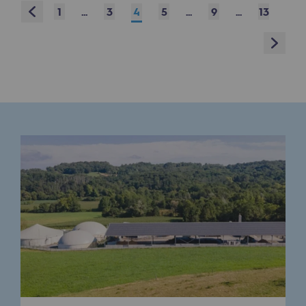
Prev
1
...
3
4
5
...
9
...
13
Présentation du fonds de dotation
Next
Gouvernance du fonds de dotation et po
Soumettre un projet
Nos activités
Nos activités
Transport de gaz
Transport de gaz
Savoir-faire
Projet type
Exploitation du réseau de gaz