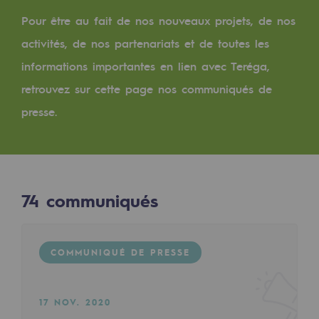
Digitalisation
Pour être au fait de nos nouveaux projets, de nos
Transversalité et Collaboratif
activités, de nos partenariats et de toutes les
Notre culture et nos valeurs
informations importantes en lien avec Teréga,
Une organisation certifiée
retrouvez sur cette page nos communiqués de
presse.
Notre organisation
Notre organisation
Gouvernance
74
communiqués
Indicateurs
Publications institutionnelles
COMMUNIQUÉ DE PRESSE
Où nous trouver
Les énergies d'avenir
17 NOV. 2020