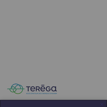
Communiqués de presse
Actualités
Documentation
Evénements
L'édito Teréga
Les actions soutenues par Teréga