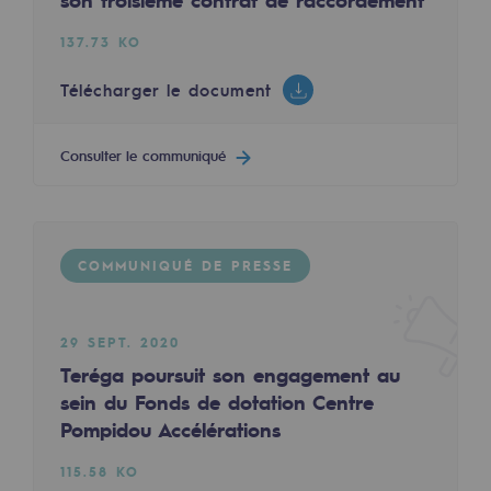
son troisième contrat de raccordement
2050 : un monde d’énergies renouvelabl
137.73 KO
Objectif Hydrogène
Télécharger le document
CCUS Objectif Zéro CO2
Objectif Biométhane
Consulter le communiqué
Le Labo
Acteur engagé
COMMUNIQUÉ DE PRESSE
Acteur engagé
Ambition RSE
29 SEPT. 2020
Teréga poursuit son engagement au
Responsabilité environnementale
sein du Fonds de dotation Centre
Responsabilité environnementale
Pompidou Accélérations
BE POSITIF, le programme de responsabi
115.58 KO