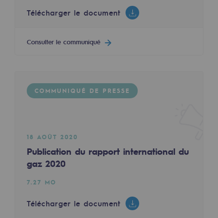
Décarbonation : une priorité
Télécharger le document
Limitation des émissions atmosphériques
Consulter le communiqué
Gestion de l'énergie
Préservation de la biodiversité
Gestion des impacts
COMMUNIQUÉ DE PRESSE
Responsabilité sociale et territoriale
Responsabilité sociale et territoria
18 AOÛT 2020
Publication du rapport international du
Energiz Mouv
gaz 2020
Energiz Mouv
7.27 MO
Le programme social et territorial de 
Télécharger le document
Territorial