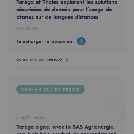
Teréga et Thales explorent les solutions
Les énergies d'avenir
sécurisées de demain pour l’usage de
drones sur de longues distances
Notre vision
346.10 KO
Gaz renouvelables et procédés durables
Gaz renouvelables et procédés d
Télécharger le document
Pyrogazéification et gazéification hydro
Consulter le communiqué
Méthanation
Captage de CO2
COMMUNIQUÉ DE PRESSE
Nouveaux usages
Concertations CH4, H2 et CO2
Espace pédagogique
2 OCT. 2020
Espace pédagogique
Teréga signe, avec la SAS Agrienergie,