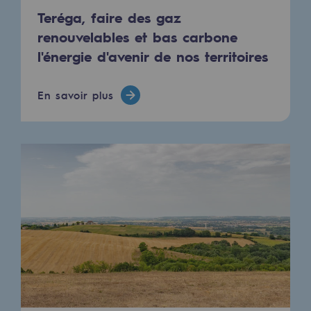
Raccordement au réseau de gaz
Teréga, faire des gaz
renouvelables et bas carbone
Stockage de gaz
l'énergie d'avenir de nos territoires
Stockage de gaz
En savoir plus
Savoir-faire
Projet type
Infrastructures historiques
Biométhane
Biométhane
Biométhane : Enjeux et opportunités
Qu'est-ce que la méthanisation ?
Teréga, partenaire de référence sur le 