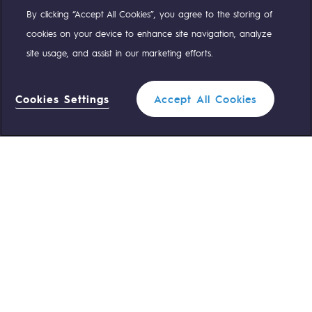
By clicking “Accept All Cookies”, you agree to the storing of
Compte Twitter
Compte Facebook
Compte Linkedin
Compte Youtube
cookies on your device to enhance site navigation, analyze
site usage, and assist in our marketing efforts.
NOS ÉQUIPES SONT À VOTRE ÉCOUTE
Cookies Settings
Accept All Cookies
0 559 133 400
Standard Teréga
Filtrer
1
0 800 028 800
Urgence gaz
FERMER
ACCÈS RAPIDE
Nous contacter
Règlementation
Nous rejoindre
Portail client
Newsroom