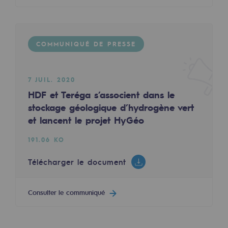
Sécurité et cybersécurité
Santé et sécurité au travail
COMMUNIQUÉ DE PRESSE
Sécurité industrielle
7 JUIL. 2020
Gouvernance responsable
HDF et Teréga s’associent dans le
Gouvernance responsable
stockage géologique d’hydrogène vert
et lancent le projet HyGéo
CADRE, le programme gouvernance
191.06 KO
Organisation
Télécharger le document
Éthique et conformité
Achats responsables
Consulter le communiqué
Fonds de dotation
Fonds de dotation