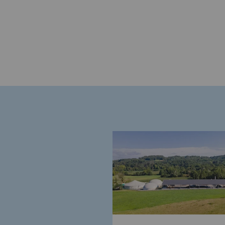
Engagements auprès des territoi
Social
Social
Notre investissement dans les 
Inclusion
Mixité et égalité Femme-Homme
QVCT
Sécurité
Sécurité