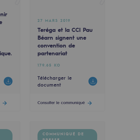
nir
27 MARS 2019
e
Teréga et la CCI Pau
Béarn signent une
convention de
ique.
partenariat
179.65 KO
Télécharger le
document
Consulter le communiqué
COMMUNIQUÉ DE
PRESSE