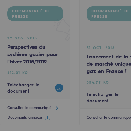
COMMUNIQUÉ DE
COMMUNIQUÉ DE
PRESSE
PRESSE
22 NOV. 2018
e
Perspectives du
31 OCT. 2018
système gazier pour
Lancement de la
erritoriale
l’hiver 2018/2019
de marché uniqu
gaz en France !
212.01 KO
354.79 KO
Télécharger le
document
Télécharger le
document
al de Teréga
Consulter le communiqué
Documents annexes
Consulter le communiqué