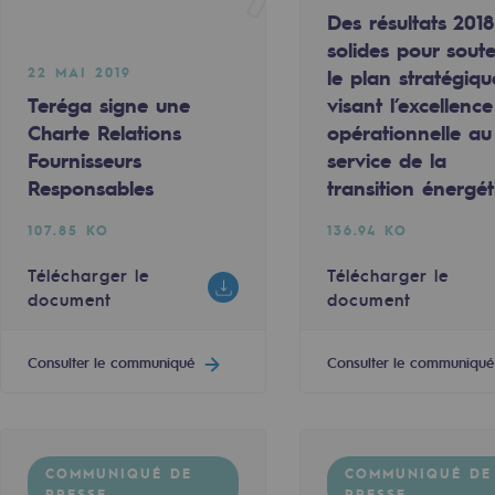
Des résultats 2018
solides pour soute
22 MAI 2019
le plan stratégiqu
Teréga signe une
visant l’excellence
Charte Relations
opérationnelle au
Fournisseurs
service de la
Responsables
transition énergét
107.85 KO
136.94 KO
Télécharger le
Télécharger le
document
document
rables
Consulter le communiqué
Consulter le communiqué
océdés durables
n hydrothermale
COMMUNIQUÉ DE
COMMUNIQUÉ DE
PRESSE
PRESSE