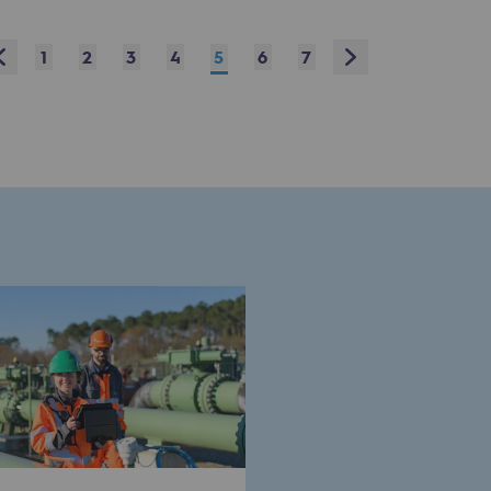
Prev
Next
1
2
3
4
5
6
7