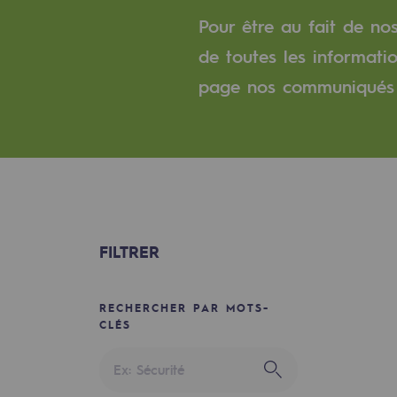
Un réseau local et européen
Pour être au fait de no
Une organisation adaptative et ou
de toutes les informati
page nos communiqués 
Une organisation adaptat
Digitalisation
Transversalité et Collaboratif
Notre culture et nos valeurs
FILTRER
Une organisation certifiée
Notre organisation
RECHERCHER PAR MOTS-
CLÉS
Notre organisation
Gouvernance