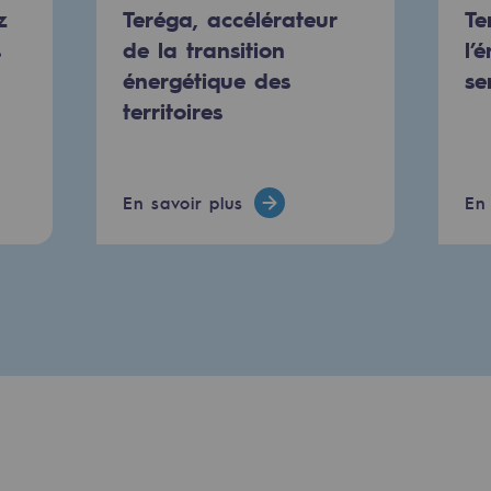
z
Teréga, accélérateur
Te
urité
s
de la transition
l’
énergétique des
se
territoires
En savoir plus
En 
e
nce