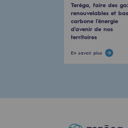
Teréga, faire des ga
PARI 2035, le programme de séc
renouvelables et ba
Sécurité et cybersécurité
carbone l'énergie
d'avenir de nos
Santé et sécurité au travail
territoires
Sécurité industrielle
En savoir plus
Gouvernance responsable
Gouvernance responsabl
CADRE, le programme gouverna
Organisation
Éthique et conformité
Achats responsables