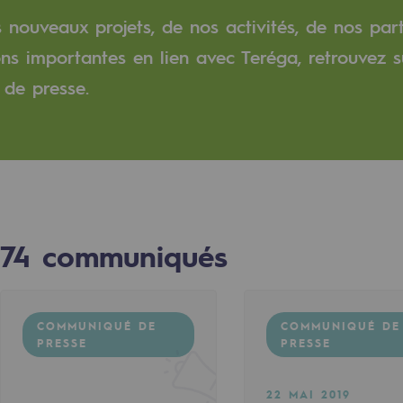
s nouveaux projets, de nos activités, de nos par
verte
ons importantes en lien avec Teréga, retrouvez s
de presse.
ive et ouverte
74
communiqués
COMMUNIQUÉ DE
COMMUNIQUÉ DE
PRESSE
PRESSE
22 MAI 2019