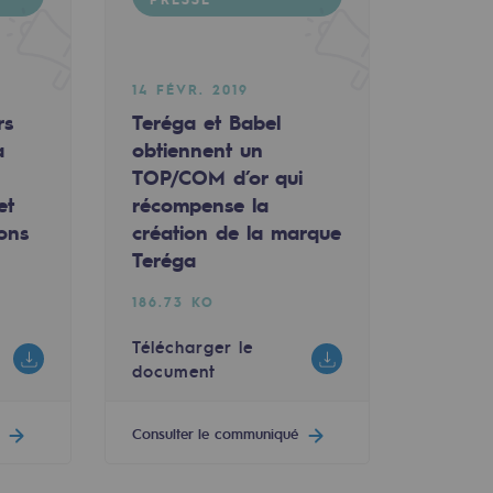
14 FÉVR. 2019
rs
Teréga et Babel
a
obtiennent un
TOP/COM d’or qui
et
récompense la
ions
création de la marque
Teréga
186.73 KO
Télécharger le
document
Consulter le communiqué