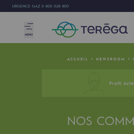
URGENCE GAZ
0 800 028 800
MENU
Nous sommes
ACCUEIL
NEWSROOM
Nous sommes
80 ans d'histoire
Profil Act
Teréga
Teréga
NOS COMMU
Accélérateur de la transition éner