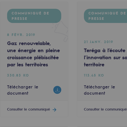
COMMUNIQUÉ DE
COMMUNIQUÉ DE
PRESSE
PRESSE
8 FÉVR. 2019
21 JANV. 2019
Gaz renouvelable,
une énergie en pleine
Teréga à l’écoute
croissance plébiscitée
l’innovation sur s
par les territoires
territoire
330.83 KO
113.45 KO
mentale
Télécharger le
Télécharger le
document
document
ponsabilité environnementale
Consulter le communiqué
Consulter le communiqué
ériques