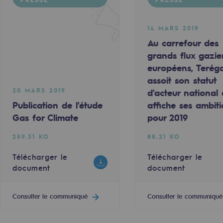
14 MARS 2019
Au carrefour des
grands flux gazie
européens, Terég
assoit son statut
20 MARS 2019
d'acteur national 
Publication de l'étude
affiche ses ambit
Gas for Climate
pour 2019
259.31 KO
88.21 KO
uvelables et bas carbone
Télécharger le
Télécharger le
document
document
Consulter le communiqué
Consulter le communiqué