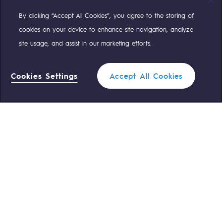
By clicking “Accept All Cookies”, you agree to the storing of
Compte Twitter
Compte Facebook
Compte Linkedin
Compte Youtube
cookies on your device to enhance site navigation, analyze
site usage, and assist in our marketing efforts.
NOS ÉQUIPES SONT À VOTRE ÉCOUTE
Cookies Settings
Accept All Cookies
0 559 133 400
Standard Teréga
Filtrer
1
0 800 028 800
Urgence gaz
FERMER
ACCÈS RAPIDE
Nous contacter
Règlementation
Nous rejoindre
Portail client
Newsroom