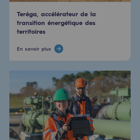
Hydrogène
Teréga, accélérateur de la
Hydrogène
transition énergétique des
territoires
Hydrogène : Enjeux et opportunités
Production d'hydrogène
En savoir plus
Transport d'hydrogène
Stockage d'hydrogène
Projet HySoW
Projet H2med
Appel à Manifestation d'Intérêt H2 et C
Cartographie du réseau
Stratégie & Innovation