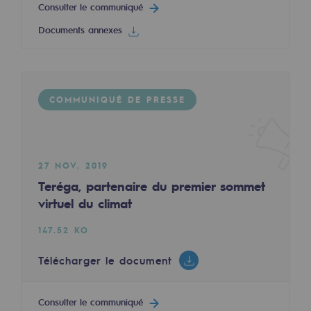
Consulter le communiqué
Sécurité et cybersécurité
Documents annexes
Santé et sécurité au travail
Sécurité industrielle
COMMUNIQUÉ DE PRESSE
Gouvernance responsable
Gouvernance responsable
27 NOV. 2019
CADRE, le programme gouvernance
Teréga, partenaire du premier sommet
Organisation
virtuel du climat
Éthique et conformité
147.52 KO
Achats responsables
Télécharger le document
Fonds de dotation
Consulter le communiqué
Fonds de dotation