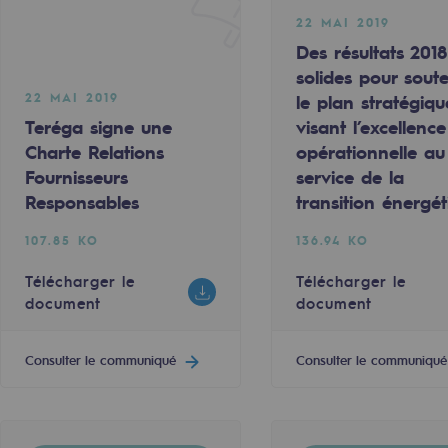
22 MAI 2019
Des résultats 2018
solides pour soute
22 MAI 2019
le plan stratégiqu
Teréga signe une
visant l’excellence
Charte Relations
opérationnelle au
Fournisseurs
service de la
Responsables
transition énergét
107.85 KO
136.94 KO
mentale
Télécharger le
Télécharger le
document
document
ponsabilité environnementale
Consulter le communiqué
Consulter le communiqué
ériques