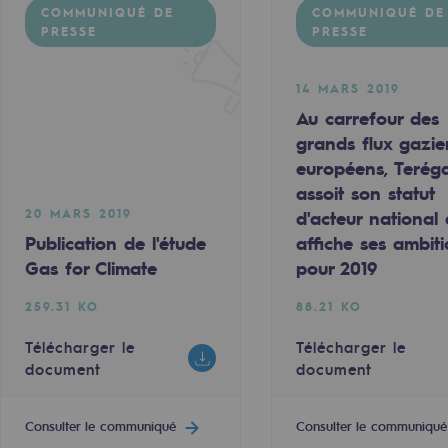
COMMUNIQUÉ DE
COMMUNIQUÉ DE
PRESSE
PRESSE
14 MARS 2019
Au carrefour des
grands flux gazie
e
européens, Terég
assoit son statut
erritoriale
20 MARS 2019
d'acteur national 
Publication de l'étude
affiche ses ambit
Gas for Climate
pour 2019
259.31 KO
88.21 KO
Télécharger le
Télécharger le
al de Teréga
document
document
Consulter le communiqué
Consulter le communiqué