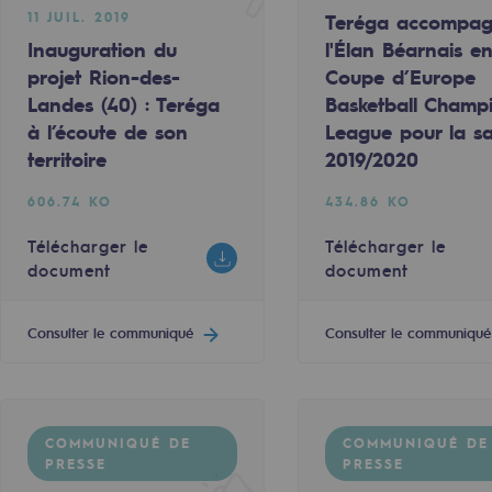
11 JUIL. 2019
Teréga accompa
Inauguration du
l'Élan Béarnais e
projet Rion-des-
Coupe d’Europe
Landes (40) : Teréga
Basketball Champ
à l’écoute de son
League pour la s
territoire
2019/2020
606.74 KO
434.86 KO
Télécharger le
Télécharger le
document
document
Consulter le communiqué
Consulter le communiqué
rables
océdés durables
COMMUNIQUÉ DE
COMMUNIQUÉ DE
n hydrothermale
PRESSE
PRESSE