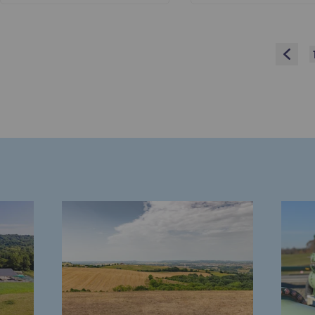
res
Prev
compétences