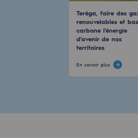
PARI 2035, le programme de séc
Teréga, faire des ga
Sécurité et cybersécurité
renouvelables et ba
carbone l'énergie
Santé et sécurité au travail
d'avenir de nos
territoires
Sécurité industrielle
Gouvernance responsable
En savoir plus
Gouvernance responsabl
CADRE, le programme gouverna
Organisation
Éthique et conformité
Achats responsables