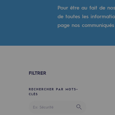
Un réseau local et européen
Pour être au fait de no
Une organisation adaptative et ou
de toutes les informati
page nos communiqués 
Une organisation adaptat
Digitalisation
Transversalité et Collaboratif
Notre culture et nos valeurs
FILTRER
Une organisation certifiée
Notre organisation
RECHERCHER PAR MOTS-
CLÉS
Notre organisation
Gouvernance