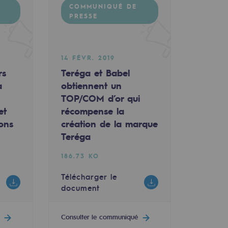
COMMUNIQUÉ DE
PRESSE
14 FÉVR. 2019
rs
Teréga et Babel
a
obtiennent un
TOP/COM d’or qui
et
récompense la
ions
création de la marque
Teréga
186.73 KO
Télécharger le
document
Consulter le communiqué