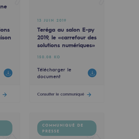
gne
n
13 JUIN 2019
ions
Teréga au salon E-py
aison
2019, le «carrefour des
solutions numériques»
150.08 KO
Télécharger le
document
Consulter le communiqué
COMMUNIQUÉ DE
PRESSE