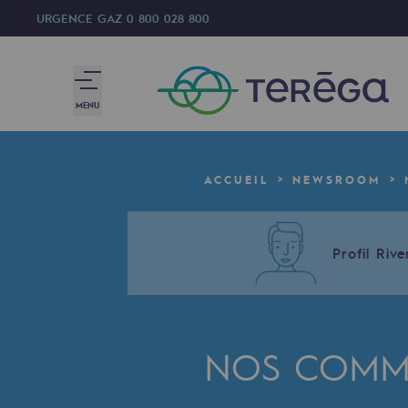
URGENCE GAZ
0 800 028 800
MENU
Nous sommes
ACCUEIL
NEWSROOM
Nous sommes
80 ans d'histoire
Profil Rive
Teréga
Teréga
NOS COMMU
Accélérateur de la transition éner