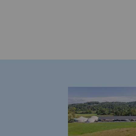
Engagements auprès des territoi
Social
Social
Notre investissement dans les 
Inclusion
Mixité et égalité Femme-Homme
QVCT
Sécurité
Sécurité