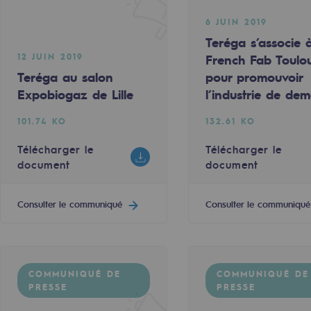
6 JUIN 2019
Teréga s’associe à
12 JUIN 2019
French Fab Toulo
Teréga au salon
pour promouvoir
Expobiogaz de Lille
l’industrie de dem
101.74 KO
132.61 KO
Télécharger le
Télécharger le
document
document
Consulter le communiqué
Consulter le communiqué
uvelables et bas carbone
COMMUNIQUÉ DE
COMMUNIQUÉ DE
PRESSE
PRESSE