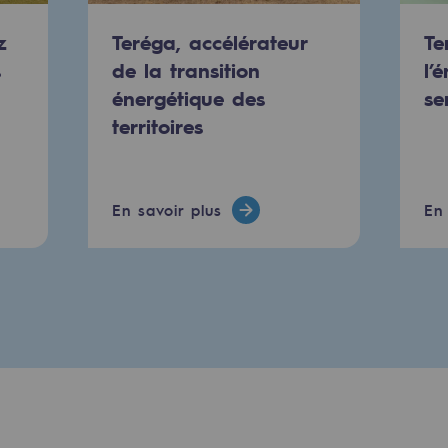
urité
z
Teréga, accélérateur
Te
s
de la transition
l’
énergétique des
se
territoires
En savoir plus
En 
e
nce