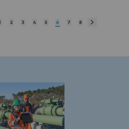
Next
1
2
3
4
5
6
7
8