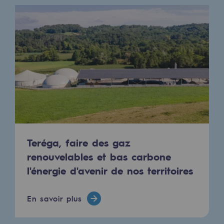
Les énergies d'avenir
Notre vision
Gaz renouvelables et procédés durables
Gaz renouvelables et procédés d
Pyrogazéification et gazéification hydro
Méthanation
Captage de CO2
Teréga, faire des gaz
Nouveaux usages
renouvelables et bas carbone
l'énergie d'avenir de nos territoires
Concertations CH4, H2 et CO2
Espace pédagogique
En savoir plus
Espace pédagogique