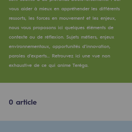
Digitalisation
vous aider à mieux en appréhender les différents
Transversalité et Collaboratif
ressorts, les forces en mouvement et les enjeux,
Notre culture et nos valeurs
nous vous proposons ici quelques éléments de
Une organisation certifiée
contexte ou de réflexion. Sujets métiers, enjeux
environnementaux, opportunités d’innovation,
Notre organisation
paroles d’experts… Retrouvez ici une vue non
Notre organisation
exhaustive de ce qui anime Teréga.
Gouvernance
Indicateurs
Publications institutionnelles
0
article
Où nous trouver
Les énergies d'avenir