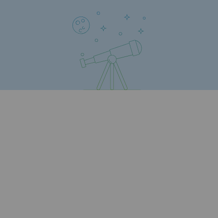
Territorial
Engagements auprès des territoires
Social
Social
Notre investissement dans les compéte
Inclusion
Mixité et égalité Femme-Homme
QVCT
Sécurité
Sécurité
PARI 2035, le programme de sécurité