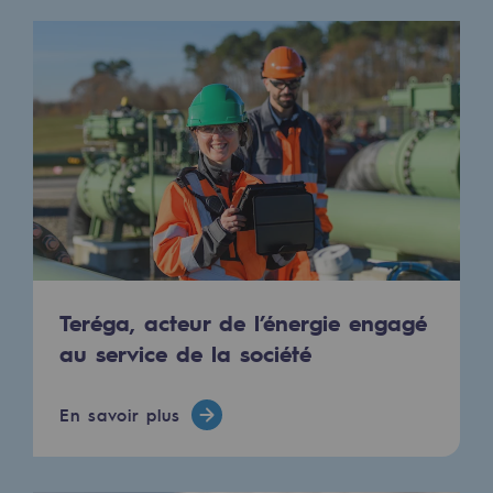
2050 : un monde d’énergies renouvelabl
Objectif Hydrogène
CCUS Objectif Zéro CO2
Objectif Biométhane
Le Labo
Acteur engagé
Acteur engagé
Teréga, acteur de l’énergie engagé
Ambition RSE
au service de la société
Responsabilité environnementale
En savoir plus
Responsabilité environnementale
BE POSITIF, le programme de responsabi