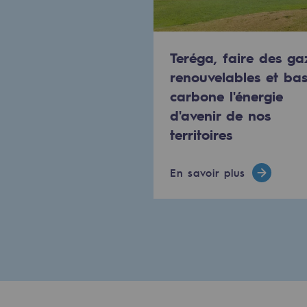
Méthanation
Captage de CO2
Teréga, faire des ga
renouvelables et ba
Nouveaux usages
carbone l'énergie
Concertations CH4, H2 et CO2
d'avenir de nos
territoires
Espace pédagogique
Espace pédagogique
En savoir plus
2050 : un monde d’énergies reno
Objectif Hydrogène
CCUS Objectif Zéro CO2
Objectif Biométhane