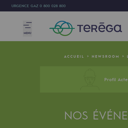
URGENCE GAZ
0 800 028 800
MENU
Nous sommes
ACCUEIL
NEWSROOM
Nous sommes
80 ans d'histoire
Profil Act
Teréga
Teréga
NOS ÉVÉN
Accélérateur de la transition éner