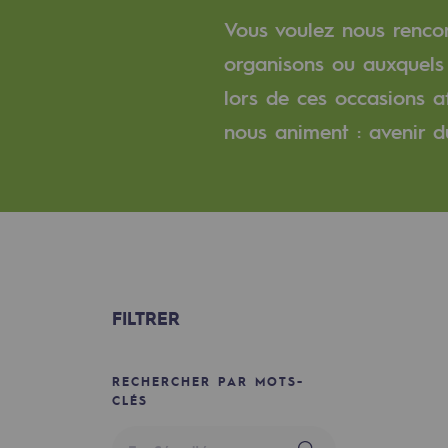
Un réseau local et européen
Vous voulez nous rencon
Une organisation adaptative et ou
organisons ou auxquels 
lors de ces occasions a
Une organisation adaptat
nous animent : avenir du 
Digitalisation
Transversalité et Collaboratif
Notre culture et nos valeurs
Une organisation certifiée
FILTRER
Notre organisation
Notre organisation
RECHERCHER PAR MOTS-
CLÉS
Gouvernance