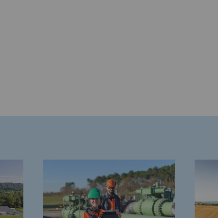
rables
océdés durables
n hydrothermale