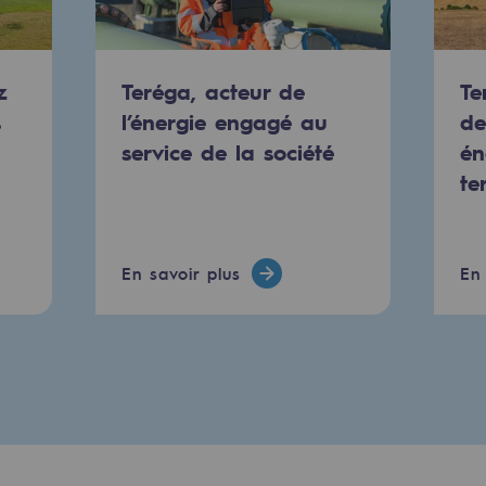
z
Teréga, acteur de
Te
s
l’énergie engagé au
de
service de la société
én
te
En savoir plus
En 
uvelables et bas carbone