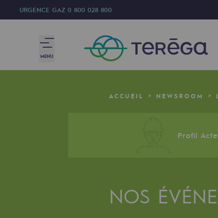
URGENCE GAZ
0 800 028 800
MENU
Nous sommes
ACCUEIL
NEWSROOM
Nous sommes
80 ans d'histoire
Profil Act
Teréga
Teréga
NOS ÉVÉN
Accélérateur de la transition éner