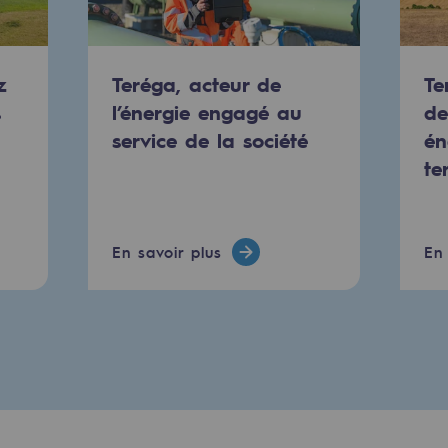
z
Teréga, acteur de
Te
s
l’énergie engagé au
de
service de la société
én
te
En savoir plus
En 
uvelables et bas carbone