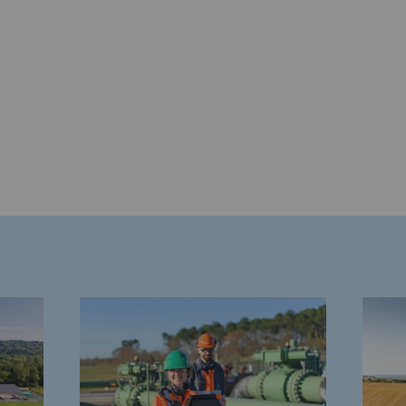
rables
océdés durables
n hydrothermale