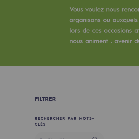
Un réseau local et européen
Vous voulez nous rencon
Une organisation adaptative et ou
organisons ou auxquels 
lors de ces occasions a
Une organisation adaptat
nous animent : avenir du 
Digitalisation
Transversalité et Collaboratif
Notre culture et nos valeurs
Une organisation certifiée
FILTRER
Notre organisation
Notre organisation
RECHERCHER PAR MOTS-
CLÉS
Gouvernance