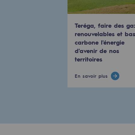
Méthanation
Captage de CO2
Teréga, faire des ga
renouvelables et ba
Nouveaux usages
carbone l'énergie
Concertations CH4, H2 et CO2
d'avenir de nos
territoires
Espace pédagogique
Espace pédagogique
En savoir plus
2050 : un monde d’énergies reno
Objectif Hydrogène
CCUS Objectif Zéro CO2
Objectif Biométhane