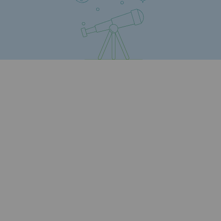
Territorial
Engagements auprès des territoires
Social
Social
Notre investissement dans les compéte
Inclusion
Mixité et égalité Femme-Homme
QVCT
Sécurité
Sécurité
PARI 2035, le programme de sécurité