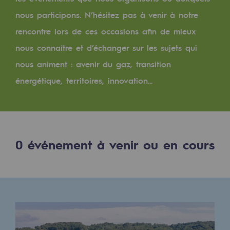
Digitalisation
nous participons. N’hésitez pas à venir à notre
Transversalité et Collaboratif
rencontre lors de ces occasions afin de mieux
Notre culture et nos valeurs
nous connaître et d’échanger sur les sujets qui
Une organisation certifiée
nous animent : avenir du gaz, transition
énergétique, territoires, innovation...
Notre organisation
Notre organisation
Gouvernance
0
événement à venir ou en cours
Indicateurs
Publications institutionnelles
Où nous trouver
Les énergies d'avenir