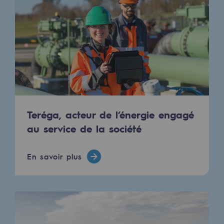
2050 : un monde d’énergies renouvelabl
Objectif Hydrogène
CCUS Objectif Zéro CO2
Objectif Biométhane
Le Labo
Teréga, acteur de l’énergie engagé
Acteur engagé
au service de la société
Acteur engagé
Ambition RSE
En savoir plus
Responsabilité environnementale
Responsabilité environnementale
BE POSITIF, le programme de responsabi