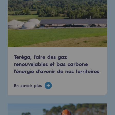
Les énergies d'avenir
Notre vision
Gaz renouvelables et procédés durables
Gaz renouvelables et procédés d
Pyrogazéification et gazéification hydro
Méthanation
Teréga, faire des gaz
renouvelables et bas carbone
Captage de CO2
l'énergie d'avenir de nos territoires
Nouveaux usages
En savoir plus
Concertations CH4, H2 et CO2
Espace pédagogique
Espace pédagogique