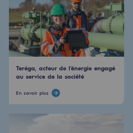
2050 : un monde d’énergies renouvelabl
Objectif Hydrogène
CCUS Objectif Zéro CO2
Objectif Biométhane
Le Labo
Teréga, acteur de l’énergie engagé
Acteur engagé
au service de la société
Acteur engagé
Ambition RSE
En savoir plus
Responsabilité environnementale
Responsabilité environnementale
BE POSITIF, le programme de responsabi