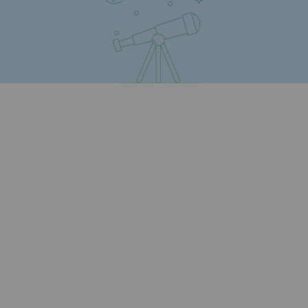
Territorial
Engagements auprès des territoires
Social
Social
Notre investissement dans les compéte
Inclusion
Mixité et égalité Femme-Homme
QVCT
Sécurité
Sécurité
PARI 2035, le programme de sécurité