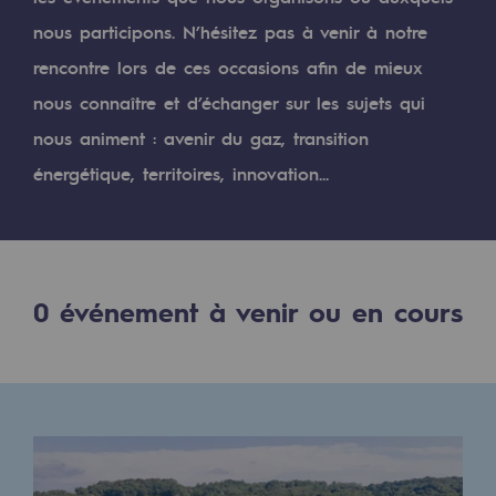
Digitalisation
nous participons. N’hésitez pas à venir à notre
Transversalité et Collaboratif
rencontre lors de ces occasions afin de mieux
Notre culture et nos valeurs
nous connaître et d’échanger sur les sujets qui
Une organisation certifiée
nous animent : avenir du gaz, transition
énergétique, territoires, innovation...
Notre organisation
Notre organisation
Gouvernance
0
événement à venir ou en cours
Indicateurs
Publications institutionnelles
Où nous trouver
Les énergies d'avenir