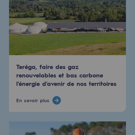
Les énergies d'avenir
Notre vision
Gaz renouvelables et procédés durables
Gaz renouvelables et procédés d
Pyrogazéification et gazéification hydro
Méthanation
Teréga, faire des gaz
renouvelables et bas carbone
Captage de CO2
l'énergie d'avenir de nos territoires
Nouveaux usages
En savoir plus
Concertations CH4, H2 et CO2
Espace pédagogique
Espace pédagogique