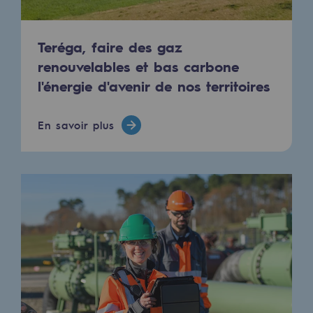
Les énergies d'avenir
Notre vision
Teréga, faire des gaz
renouvelables et bas carbone
Gaz renouvelables et procédés durables
l'énergie d'avenir de nos territoires
Gaz renouvelables et procédés d
Pyrogazéification et gazéification hydro
En savoir plus
Méthanation
Captage de CO2
Nouveaux usages
Concertations CH4, H2 et CO2
Espace pédagogique
Espace pédagogique