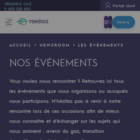
URGENCE GAZ
Portail client
0 800 028 800
PROFIL
Nous sommes
Nous sommes
ACCUEIL
NEWSROOM
LES ÉVÉNEMENTS
80 ans d'histoire
NOS ÉVÉNEMENTS
Teréga
Teréga
Vous voulez nous rencontrer ? Retrouvez ici tous
Accélérateur de la transition énergétique
les événements que nous organisons ou auxquels
Un réseau local et européen
nous participons. N’hésitez pas à venir à notre
rencontre lors de ces occasions afin de mieux
Une organisation adaptative et ouverte
nous connaître et d’échanger sur les sujets qui
Une organisation adaptative et o
nous animent : avenir du gaz, transition