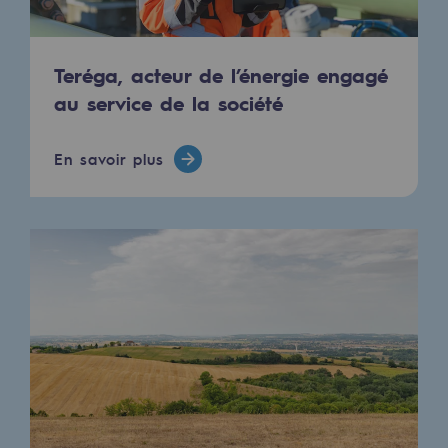
2050 : un monde d’énergies renouvelabl
Objectif Hydrogène
Teréga, acteur de l’énergie engagé
CCUS Objectif Zéro CO2
au service de la société
Objectif Biométhane
En savoir plus
Le Labo
Acteur engagé
Acteur engagé
Ambition RSE
Responsabilité environnementale
Responsabilité environnementale
BE POSITIF, le programme de responsabi