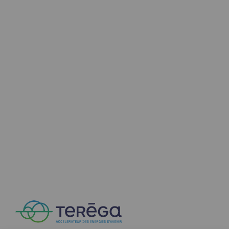
Territorial
Engagements auprès des territoires
Social
Social
Notre investissement dans les compéte
Inclusion
Mixité et égalité Femme-Homme
QVCT
Sécurité
Sécurité
PARI 2035, le programme de sécurité