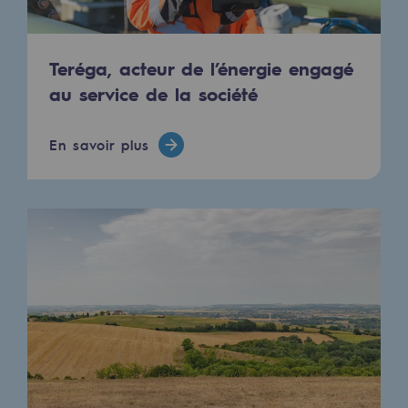
2050 : un monde d’énergies renouvelabl
Objectif Hydrogène
Teréga, acteur de l’énergie engagé
CCUS Objectif Zéro CO2
au service de la société
Objectif Biométhane
En savoir plus
Le Labo
Acteur engagé
Acteur engagé
Ambition RSE
Responsabilité environnementale
Responsabilité environnementale
BE POSITIF, le programme de responsabi