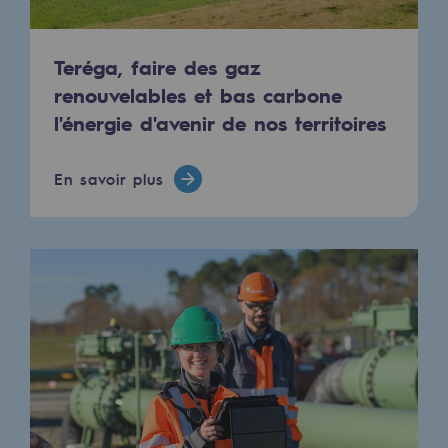
Les énergies d'avenir
Notre vision
Teréga, faire des gaz
renouvelables et bas carbone
Gaz renouvelables et procédés durables
l'énergie d'avenir de nos territoires
Gaz renouvelables et procédés d
Pyrogazéification et gazéification hydro
En savoir plus
Méthanation
Captage de CO2
Nouveaux usages
Concertations CH4, H2 et CO2
Espace pédagogique
Espace pédagogique