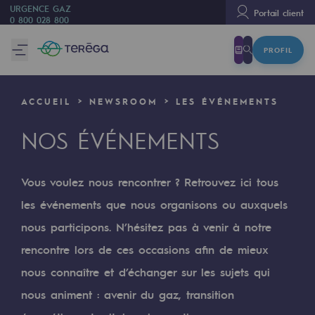
URGENCE GAZ
Portail client
0 800 028 800
PROFIL
Nous sommes
Nous sommes
ACCUEIL
NEWSROOM
LES ÉVÉNEMENTS
80 ans d'histoire
NOS ÉVÉNEMENTS
Teréga
Teréga
Vous voulez nous rencontrer ? Retrouvez ici tous
Accélérateur de la transition énergétique
les événements que nous organisons ou auxquels
Un réseau local et européen
nous participons. N’hésitez pas à venir à notre
rencontre lors de ces occasions afin de mieux
Une organisation adaptative et ouverte
nous connaître et d’échanger sur les sujets qui
Une organisation adaptative et o
nous animent : avenir du gaz, transition