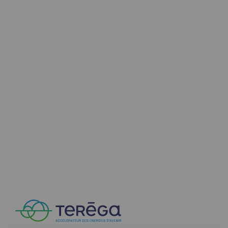
Territorial
Engagements auprès des territoires
Social
Social
Notre investissement dans les compéte
Inclusion
Mixité et égalité Femme-Homme
QVCT
Sécurité
Sécurité
PARI 2035, le programme de sécurité